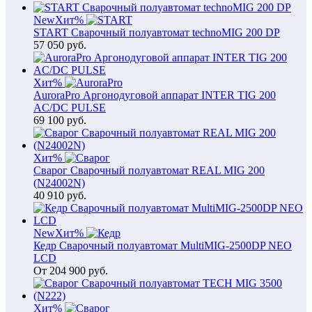
New
Хит
%
START Сварочный полуавтомат technoMIG 200 DP
57 050
руб.
Хит
%
AuroraPro Аргонодуговой аппарат INTER TIG 200
AC/DC PULSE
69 100
руб.
Хит
%
Сварог Сварочный полуавтомат REAL MIG 200
(N24002N)
40 910
руб.
New
Хит
%
Кедр Сварочный полуавтомат MultiMIG-2500DP NEO
LCD
От
204 900
руб.
Хит
%