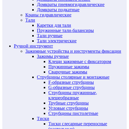
Домкраты пневмогидравлические
Домкраты подкатные
Краны гидравлические
Тали
Каретки для тали
Пружинные тали-балансиры
Тали ручные
Тали электрические
Ручной инструмент
Зажимные устройства и инструменты фиксации
Зажимы ручные
Клещи зажимные с фиксатором
Пружинные зажимы
Сварочные зажимы
Струбцины столярные и монтажные
F-образные струбцины
G-образные струбцины
Струбцины пружинные,
клещеобразные
Трубные струбцины
Угловые струбцины
Струбцины пистолетные
Тиски
Тиски слесарные переносные
(настольные)