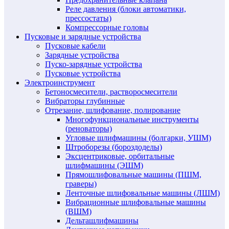
Реле давления (блоки автоматики,
прессостаты)
Компрессорные головы
Пусковые и зарядные устройства
Пусковые кабели
Зарядные устройства
Пуско-зарядные устройства
Пусковые устройства
Электроинструмент
Бетоносмесители, растворосмесители
Вибраторы глубинные
Отрезание, шлифование, полирование
Многофункциональные инструменты
(реноваторы)
Угловые шлифмашины (болгарки, УШМ)
Штроборезы (бороздоделы)
Эксцентриковые, орбитальные
шлифмашины (ЭШМ)
Прямошлифовальные машины (ПШМ,
граверы)
Ленточные шлифовальные машины (ЛШМ)
Вибрационные шлифовальные машины
(ВШМ)
Дельташлифмашины