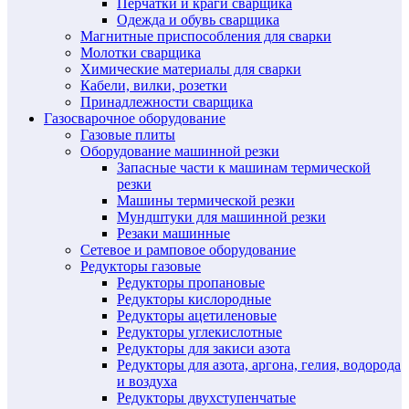
Перчатки и краги сварщика
Одежда и обувь сварщика
Магнитные приспособления для сварки
Молотки сварщика
Химические материалы для сварки
Кабели, вилки, розетки
Принадлежности сварщика
Газосварочное оборудование
Газовые плиты
Оборудование машинной резки
Запасные части к машинам термической
резки
Машины термической резки
Мундштуки для машинной резки
Резаки машинные
Сетевое и рамповое оборудование
Редукторы газовые
Редукторы пропановые
Редукторы кислородные
Редукторы ацетиленовые
Редукторы углекислотные
Редукторы для закиси азота
Редукторы для азота, аргона, гелия, водорода
и воздуха
Редукторы двухступенчатые