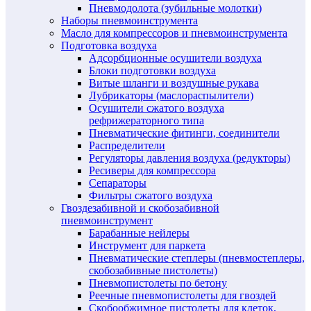
Пневмодолота (зубильные молотки)
Наборы пневмоинструмента
Масло для компрессоров и пневмоинструмента
Подготовка воздуха
Адсорбционные осушители воздуха
Блоки подготовки воздуха
Витые шланги и воздушные рукава
Лубрикаторы (маслораспылители)
Осушители сжатого воздуха
рефрижераторного типа
Пневматические фитинги, соединители
Распределители
Регуляторы давления воздуха (редукторы)
Ресиверы для компрессора
Сепараторы
Фильтры сжатого воздуха
Гвоздезабивной и скобозабивной
пневмоинструмент
Барабанные нейлеры
Инструмент для паркета
Пневматические степлеры (пневмостеплеры,
скобозабивные пистолеты)
Пневмопистолеты по бетону
Реечные пневмопистолеты для гвоздей
Скобообжимное пистолеты для клеток,