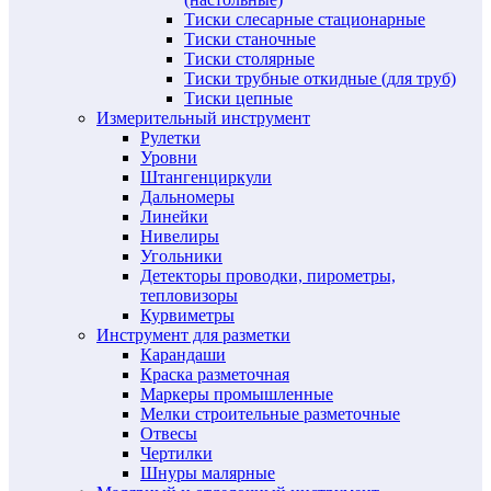
Тиски слесарные стационарные
Тиски станочные
Тиски столярные
Тиски трубные откидные (для труб)
Тиски цепные
Измерительный инструмент
Рулетки
Уровни
Штангенциркули
Дальномеры
Линейки
Нивелиры
Угольники
Детекторы проводки, пирометры,
тепловизоры
Курвиметры
Инструмент для разметки
Карандаши
Краска разметочная
Маркеры промышленные
Мелки строительные разметочные
Отвесы
Чертилки
Шнуры малярные