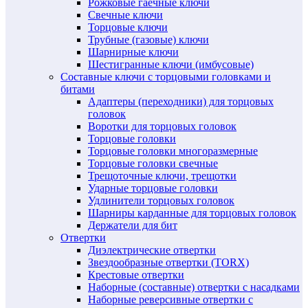
Рожковые гаечные ключи
Свечные ключи
Торцовые ключи
Трубные (газовые) ключи
Шарнирные ключи
Шестигранные ключи (имбусовые)
Составные ключи с торцовыми головками и
битами
Адаптеры (переходники) для торцовых
головок
Воротки для торцовых головок
Торцовые головки
Торцовые головки многоразмерные
Торцовые головки свечные
Трещоточные ключи, трещотки
Ударные торцовые головки
Удлинители торцовых головок
Шарниры карданные для торцовых головок
Держатели для бит
Отвертки
Диэлектрические отвертки
Звездообразные отвертки (TORX)
Крестовые отвертки
Наборные (составные) отвертки с насадками
Наборные реверсивные отвертки с