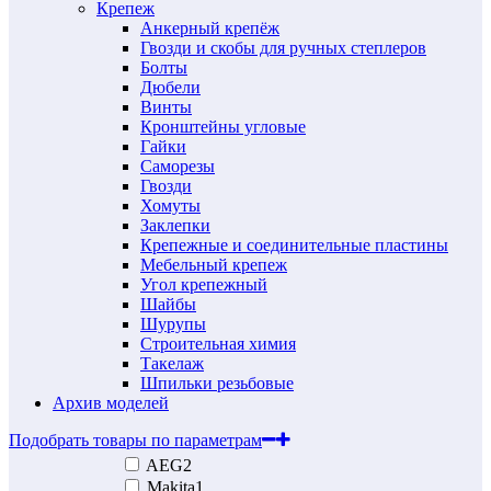
Крепеж
Анкерный крепёж
Гвозди и скобы для ручных степлеров
Болты
Дюбели
Винты
Кронштейны угловые
Гайки
Саморезы
Гвозди
Хомуты
Заклепки
Крепежные и соединительные пластины
Мебельный крепеж
Угол крепежный
Шайбы
Шурупы
Строительная химия
Такелаж
Шпильки резьбовые
Архив моделей
Подобрать товары по параметрам
AEG
2
Makita
1