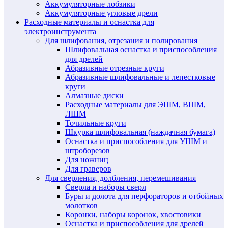
Аккумуляторные лобзики
Аккумуляторные угловые дрели
Расходные материалы и оснастка для
электроинструмента
Для шлифования, отрезания и полирования
Шлифовальная оснастка и приспособления
для дрелей
Абразивные отрезные круги
Абразивные шлифовальные и лепестковые
круги
Алмазные диски
Расходные материалы для ЭШМ, ВШМ,
ЛШМ
Точильные круги
Шкурка шлифовальная (наждачная бумага)
Оснастка и приспособления для УШМ и
штроборезов
Для ножниц
Для граверов
Для сверления, долбления, перемешивания
Сверла и наборы сверл
Буры и долота для перфораторов и отбойных
молотков
Коронки, наборы коронок, хвостовики
Оснастка и приспособления для дрелей