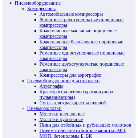
Пневмооборудование
Компрессоры
Автомобильные компрессоры
Ременные трехступенчатые поршневые
компрессоры
Коаксиальные масляные поршневые
компрессоры
Коаксиальные безмасляные поршневые
компрессоры
Ременные одноступенчатые поршневые
компрессоры
Ременные двухступенчатые поршневые
компрессоры
Компрессоры для аэрографов
Пневмоборудование для покраски
Аэрографы
Краскораспылители (краскопульты,
пульверизаторы)
Сопла для краскораспылителей
Пневмомолотки
Молотки клепальные
Молотки рубильные
Пики для отбойных и рубильных молотков
Пневматические отбойные молотки МО,
МОП, бетоноломы Б, БК