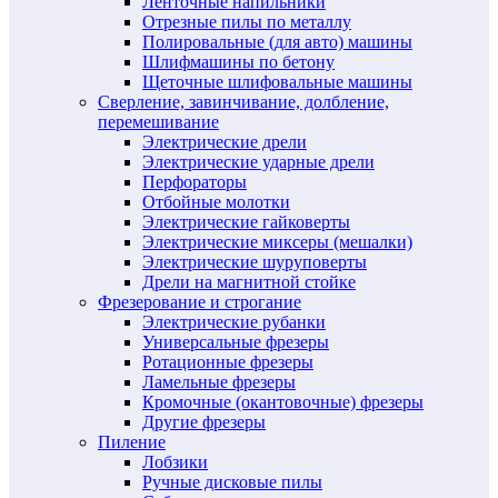
Ленточные напильники
Отрезные пилы по металлу
Полировальные (для авто) машины
Шлифмашины по бетону
Щеточные шлифовальные машины
Сверление, завинчивание, долбление,
перемешивание
Электрические дрели
Электрические ударные дрели
Перфораторы
Отбойные молотки
Электрические гайковерты
Электрические миксеры (мешалки)
Электрические шуруповерты
Дрели на магнитной стойке
Фрезерование и строгание
Электрические рубанки
Универсальные фрезеры
Ротационные фрезеры
Ламельные фрезеры
Кромочные (окантовочные) фрезеры
Другие фрезеры
Пиление
Лобзики
Ручные дисковые пилы