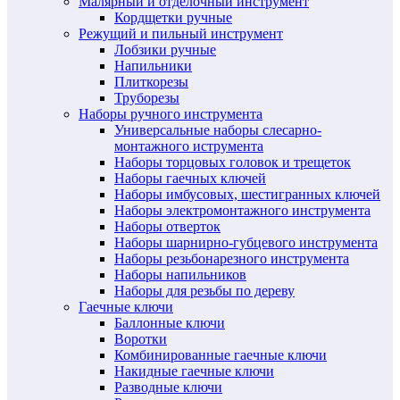
Малярный и отделочный инструмент
Кордщетки ручные
Режущий и пильный инструмент
Лобзики ручные
Напильники
Плиткорезы
Труборезы
Наборы ручного инструмента
Универсальные наборы слесарно-
монтажного иструмента
Наборы торцовых головок и трещеток
Наборы гаечных ключей
Наборы имбусовых, шестигранных ключей
Наборы электромонтажного инструмента
Наборы отверток
Наборы шарнирно-губцевого инструмента
Наборы резьбонарезного инструмента
Наборы напильников
Наборы для резьбы по дереву
Гаечные ключи
Баллонные ключи
Воротки
Комбинированные гаечные ключи
Накидные гаечные ключи
Разводные ключи