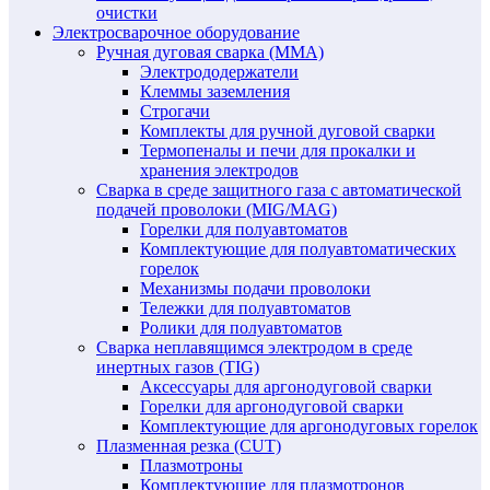
очистки
Электросварочное оборудование
Ручная дуговая сварка (MMA)
Электрододержатели
Клеммы заземления
Строгачи
Комплекты для ручной дуговой сварки
Термопеналы и печи для прокалки и
хранения электродов
Сварка в среде защитного газа с автоматической
подачей проволоки (MIG/MAG)
Горелки для полуавтоматов
Комплектующие для полуавтоматических
горелок
Механизмы подачи проволоки
Тележки для полуавтоматов
Ролики для полуавтоматов
Сварка неплавящимся электродом в среде
инертных газов (TIG)
Аксессуары для аргонодуговой сварки
Горелки для аргонодуговой сварки
Комплектующие для аргонодуговых горелок
Плазменная резка (CUT)
Плазмотроны
Комплектующие для плазмотронов