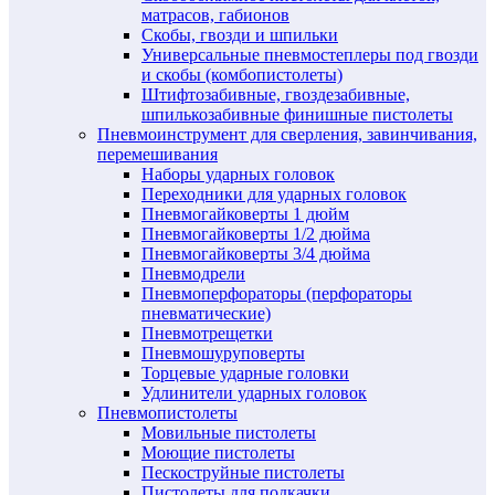
матрасов, габионов
Скобы, гвозди и шпильки
Универсальные пневмостеплеры под гвозди
и скобы (комбопистолеты)
Штифтозабивные, гвоздезабивные,
шпилькозабивные финишные пистолеты
Пневмоинструмент для сверления, завинчивания,
перемешивания
Наборы ударных головок
Переходники для ударных головок
Пневмогайковерты 1 дюйм
Пневмогайковерты 1/2 дюйма
Пневмогайковерты 3/4 дюйма
Пневмодрели
Пневмоперфораторы (перфораторы
пневматические)
Пневмотрещетки
Пневмошуруповерты
Торцевые ударные головки
Удлинители ударных головок
Пневмопистолеты
Мовильные пистолеты
Моющие пистолеты
Пескоструйные пистолеты
Пистолеты для подкачки