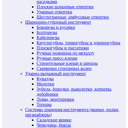
насадками
Плоские шлицевые отвертки
Ударные отвертки
Шестигранные, имбусовые отвертки
Шарнирно-губцевый инструмент
Бокорезы и кусачки
Болторезы
Кабелерезы
Круглогубцы, тонкогубцы и длинногубцы
Плоскогубцы и пассатижи
Ручные ножницы по металлу
Ручные пресс-клещи
Строительные клещи и щипцы
Съемники стопорных колец
Ударно-рычажный инструмент
Кувалды
Молотки
Зубила, бородки, выколотки, кернеры,
добойники
Ломы, монтировки
Топоры
Системы хранения инструмента (ящики, полки,
органайзеры)
Складские ящики
Чемоданы, боксы