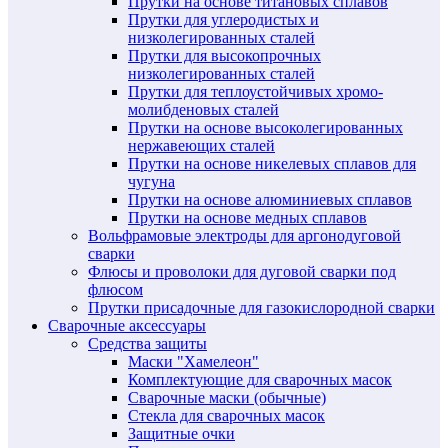
Прутки на основе титановых сплавов
Прутки для углеродистых и
низколегированных сталей
Прутки для высокопрочных
низколегированных сталей
Прутки для теплоустойчивых хромо-
молибденовых сталей
Прутки на основе высоколегированных
нержавеющих сталей
Прутки на основе никелевых сплавов для
чугуна
Прутки на основе алюминиевых сплавов
Прутки на основе медных сплавов
Вольфрамовые электроды для аргонодуговой
сварки
Флюсы и проволоки для дуговой сварки под
флюсом
Прутки присадочные для газокислородной сварки
Сварочные аксессуары
Средства защиты
Маски "Хамелеон"
Комплектующие для сварочных масок
Сварочные маски (обычные)
Стекла для сварочных масок
Защитные очки