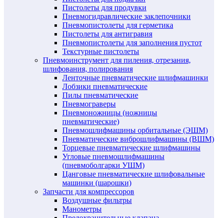
Пистолеты для продувки
Пневмогидравлические заклепочники
Пневмопистолеты для герметика
Пистолеты для антигравия
Пневмопистолеты для заполнения пустот
Текстурные пистолеты
Пневмоинструмент для пиления, отрезания,
шлифования, полирования
Ленточные пневматические шлифмашинки
Лобзики пневматические
Пилы пневматические
Пневмограверы
Пневмоножницы (ножницы
пневматические)
Пневмошлифмашины орбитальные (ЭШМ)
Пневматические виброшлифмашины (ВШМ)
Торцевые пневматические шлифмашины
Угловые пневмошлифмашины
(пневмоболгарки УШМ)
Цанговые пневматические шлифовальные
машинки (шарошки)
Запчасти для компрессоров
Воздушные фильтры
Манометры
Предохранительные клапана