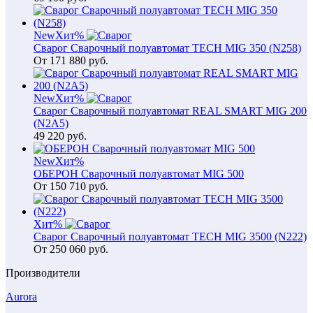
New
Хит
%
Сварог Сварочный полуавтомат TECH MIG 350 (N258)
От
171 880
руб.
New
Хит
%
Сварог Сварочный полуавтомат REAL SMART MIG 200
(N2A5)
49 220
руб.
New
Хит
%
ОБЕРОН Сварочный полуавтомат MIG 500
От
150 710
руб.
Хит
%
Сварог Сварочный полуавтомат TECH MIG 3500 (N222)
От
250 060
руб.
Производители
Aurora