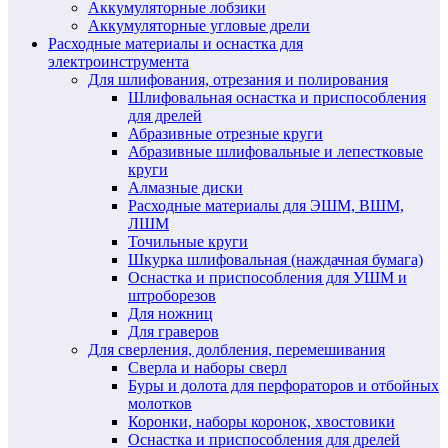
Аккумуляторные лобзики
Аккумуляторные угловые дрели
Расходные материалы и оснастка для
электроинструмента
Для шлифования, отрезания и полирования
Шлифовальная оснастка и приспособления
для дрелей
Абразивные отрезные круги
Абразивные шлифовальные и лепестковые
круги
Алмазные диски
Расходные материалы для ЭШМ, ВШМ,
ЛШМ
Точильные круги
Шкурка шлифовальная (наждачная бумага)
Оснастка и приспособления для УШМ и
штроборезов
Для ножниц
Для граверов
Для сверления, долбления, перемешивания
Сверла и наборы сверл
Буры и долота для перфораторов и отбойных
молотков
Коронки, наборы коронок, хвостовики
Оснастка и приспособления для дрелей