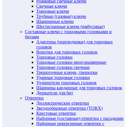
Рожковые гаечные ключи
Свечные ключи
Торцовые ключи
Трубные (газовые) ключи
Шарнирные ключи
Шестигранные ключи (имбусовые)
Составные ключи с торцовыми головками и
битами
Адаптеры (переходники) для торцовых
головок
Воротки для торцовых головок
Торцовые головки
Торцовые головки многоразмерные
Торцовые головки свечные
Трещоточные ключи, трещотки
Ударные торцовые головки
Удлинители торцовых головок
Шарниры карданные для торцовых головок
Держатели для бит
Отвертки
Диэлектрические отвертки
Звездообразные отвертки (TORX)
Крестовые отвертки
Наборные (составные) отвертки с насадками
Наборные реверсивные отвертки с