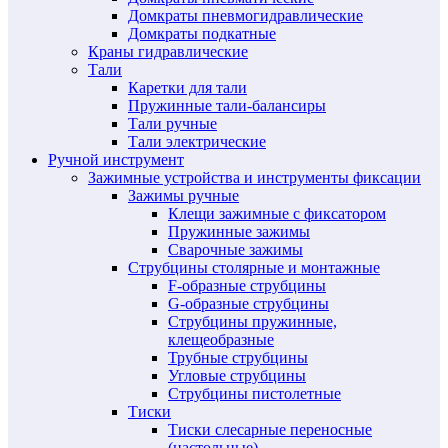
Домкраты пневмогидравлические
Домкраты подкатные
Краны гидравлические
Тали
Каретки для тали
Пружинные тали-балансиры
Тали ручные
Тали электрические
Ручной инструмент
Зажимные устройства и инструменты фиксации
Зажимы ручные
Клещи зажимные с фиксатором
Пружинные зажимы
Сварочные зажимы
Струбцины столярные и монтажные
F-образные струбцины
G-образные струбцины
Струбцины пружинные,
клещеобразные
Трубные струбцины
Угловые струбцины
Струбцины пистолетные
Тиски
Тиски слесарные переносные
(настольные)