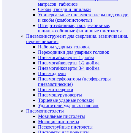
матрасов, габионов
Скобы, гвозди и шпильки
Универсальные пневмостеплеры под гвозди
и скобы (комбопистолеты)
Штифтозабивные, гвоздезабивные,
шпилькозабивные финишные пистолеты
Пневмоинструмент для сверления, завинчивания,
перемешивания
Наборы ударных головок
Переходники для ударных головок
Пневмогайковерты 1 дюйм
Пневмогайковерты 1/2 дюйма
Пневмогайковерты 3/4 дюйма
Пневмодрели
Пневмоперфораторы (перфораторы
пневматические)
Пневмотрещетки
Пневмошуруповерты
Торцевые ударные головки
Удлинители ударных головок
Пневмопистолеты
Мовильные пистолеты
Моющие пистолеты
Пескоструйные пистолеты
Пистолеты для подкачки