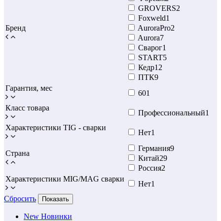
GROVERS
2
Foxweld
1
Бренд
AuroraPro
2
Aurora
7
Сварог
1
START
5
Кедр
12
ПТК
9
Гарантия, мес
60
1
Класс товара
Профессиональный
1
Характеристики TIG - сварки
Нет
1
Германия
9
Страна
Китай
29
Россия
2
Характеристики MIG/MAG сварки
Нет
1
Сбросить
Показать
New
Новинки