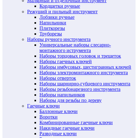
Малярный и отделочный инструмент
Кордщетки ручные
Режущий и пильный инструмент
Лобзики ручные
Напильники
Плиткорезы
Труборезы
Наборы ручного инструмента
Универсальные наборы слесарно-
монтажного иструмента
Наборы торцовых головок и трещеток
Наборы гаечных ключей
Наборы имбусовых, шестигранных ключей
Наборы электромонтажного инструмента
Наборы отверток
Наборы шарнирно-губцевого инструмента
Наборы резьбонарезного инструмента
Наборы напильников
Наборы для резьбы по дереву
Гаечные ключи
Баллонные ключи
Воротки
Комбинированные гаечные ключи
Накидные гаечные ключи
Разводные ключи