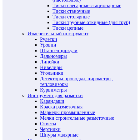
Тиски слесарные стационарные
Тиски станочные
Тиски столярные
Тиски трубные откидные (для труб)
Тиски цепные
Измерительный инструмент
Рулетки
Уровни
Штангенциркули
Дальномеры
Линейки
Нивелиры
Угольники
Детекторы проводки, пирометры,
тепловизоры
Курвиметры
Инструмент для разметки
Карандаши
Краска разметочная
Маркеры промышленные
Мелки строительные разметочные
Отвесы
Чертилки
Шнуры малярные