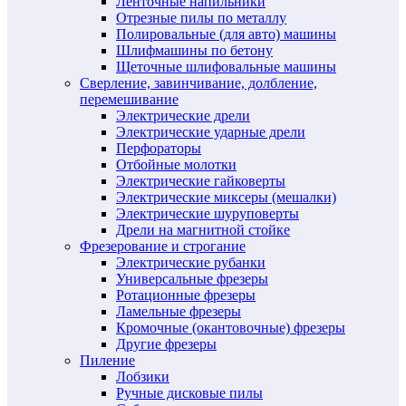
Ленточные напильники
Отрезные пилы по металлу
Полировальные (для авто) машины
Шлифмашины по бетону
Щеточные шлифовальные машины
Сверление, завинчивание, долбление,
перемешивание
Электрические дрели
Электрические ударные дрели
Перфораторы
Отбойные молотки
Электрические гайковерты
Электрические миксеры (мешалки)
Электрические шуруповерты
Дрели на магнитной стойке
Фрезерование и строгание
Электрические рубанки
Универсальные фрезеры
Ротационные фрезеры
Ламельные фрезеры
Кромочные (окантовочные) фрезеры
Другие фрезеры
Пиление
Лобзики
Ручные дисковые пилы