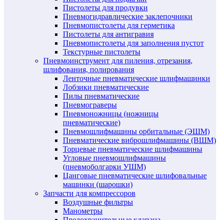
Пистолеты для продувки
Пневмогидравлические заклепочники
Пневмопистолеты для герметика
Пистолеты для антигравия
Пневмопистолеты для заполнения пустот
Текстурные пистолеты
Пневмоинструмент для пиления, отрезания,
шлифования, полирования
Ленточные пневматические шлифмашинки
Лобзики пневматические
Пилы пневматические
Пневмограверы
Пневмоножницы (ножницы
пневматические)
Пневмошлифмашины орбитальные (ЭШМ)
Пневматические виброшлифмашины (ВШМ)
Торцевые пневматические шлифмашины
Угловые пневмошлифмашины
(пневмоболгарки УШМ)
Цанговые пневматические шлифовальные
машинки (шарошки)
Запчасти для компрессоров
Воздушные фильтры
Манометры
Предохранительные клапана