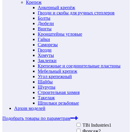
Крепеж
Анкерный крепёж
Гвозди и скобы для ручных степлеров
Болты
Дюбели
Винты
Кронштейны угловые
Гайки
Саморезы
Гвозди
Хомуты
Заклепки
Крепежные и соединительные пластины
Мебельный крепеж
Угол крепежный
Шайбы
Шурупы
Строительная химия
Такелаж
Шпильки резьбовые
Архив моделей
Подобрать товары по параметрам
TBi Industries
1
Форсаж
2