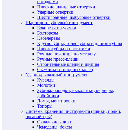
насадками
Плоские шлицевые отвертки
Ударные отвертки
Шестигранные, имбусовые отвертки
Шарнирно-губцевый инструмент
Бокорезы и кусачки
Болторезы
Кабелерезы
Круглогубцы, тонкогубцы и длинногубцы
Плоскогубцы и пассатижи
Ручные ножницы по металлу
Ручные пресс-клещи
Строительные клещи и щипцы
Съемники стопорных колец
Ударно-рычажный инструмент
Кувалды
Молотки
Зубила, бородки, выколотки, кернеры,
добойники
Ломы, монтировки
Топоры
Системы хранения инструмента (ящики, полки,
органайзеры)
Складские ящики
Чемоданы, боксы