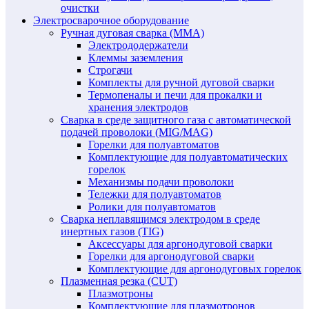
очистки
Электросварочное оборудование
Ручная дуговая сварка (MMA)
Электрододержатели
Клеммы заземления
Строгачи
Комплекты для ручной дуговой сварки
Термопеналы и печи для прокалки и
хранения электродов
Сварка в среде защитного газа с автоматической
подачей проволоки (MIG/MAG)
Горелки для полуавтоматов
Комплектующие для полуавтоматических
горелок
Механизмы подачи проволоки
Тележки для полуавтоматов
Ролики для полуавтоматов
Сварка неплавящимся электродом в среде
инертных газов (TIG)
Аксессуары для аргонодуговой сварки
Горелки для аргонодуговой сварки
Комплектующие для аргонодуговых горелок
Плазменная резка (CUT)
Плазмотроны
Комплектующие для плазмотронов