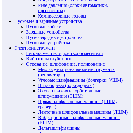
Реле давления (блоки автоматики,
прессостаты)
Компрессорные головы
Пусковые и зарядные устройства
Пусковые кабели
Зарядные устройства
Пуско-зарядные устройства
Пусковые устройства
Электроинструмент
Бетоносмесители, растворосмесители
Вибраторы глубинные
Отрезание, шлифование, полирование
Многофункциональные инструменты
(реноваторы)
Угловые шлифмашины (болгарки, УШМ)
Штроборезы (бороздоделы)
Эксцентриковые, орбитальные
шлифмашины (ЭШМ)
Прямошлифовальные машины (ПШМ,
граверы)
Ленточные шлифовальные машины (ЛШМ)
Вибрационные шлифовальные машины
(ВШМ)
Дельташлифмашины