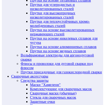
Прутки на основе титановых сплавов
Прутки для углеродистых и
низколегированных сталей
Прутки для высокопрочных
низколегированных сталей
Прутки для теплоустойчивых хромо-
молибденовых сталей
Прутки на основе высоколегированных
нержавеющих сталей
Прутки на основе никелевых сплавов для
чугуна
Прутки на основе алюминиевых сплавов
Прутки на основе медных сплавов
Вольфрамовые электроды для аргонодуговой
сварки
Флюсы и проволоки для дуговой сварки под
флюсом
Прутки присадочные для газокислородной сварки
Сварочные аксессуары
Средства защиты
Маски "Хамелеон"
Комплектующие для сварочных масок
Сварочные маски (обычные)
Стекла для сварочных масок
Защитные очки