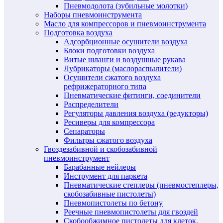
Пневмодолота (зубильные молотки)
Наборы пневмоинструмента
Масло для компрессоров и пневмоинструмента
Подготовка воздуха
Адсорбционные осушители воздуха
Блоки подготовки воздуха
Витые шланги и воздушные рукава
Лубрикаторы (маслораспылители)
Осушители сжатого воздуха
рефрижераторного типа
Пневматические фитинги, соединители
Распределители
Регуляторы давления воздуха (редукторы)
Ресиверы для компрессора
Сепараторы
Фильтры сжатого воздуха
Гвоздезабивной и скобозабивной
пневмоинструмент
Барабанные нейлеры
Инструмент для паркета
Пневматические степлеры (пневмостеплеры,
скобозабивные пистолеты)
Пневмопистолеты по бетону
Реечные пневмопистолеты для гвоздей
Скобообжимное пистолеты для клеток,