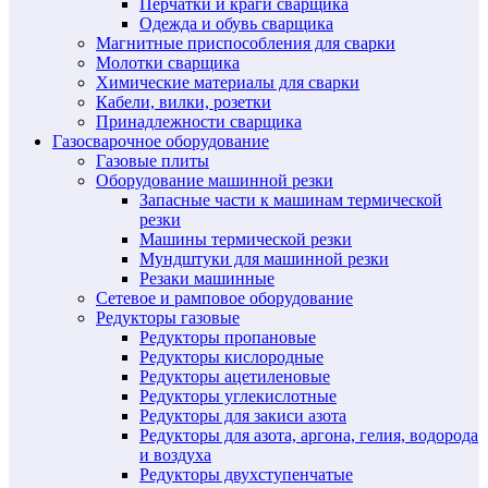
Перчатки и краги сварщика
Одежда и обувь сварщика
Магнитные приспособления для сварки
Молотки сварщика
Химические материалы для сварки
Кабели, вилки, розетки
Принадлежности сварщика
Газосварочное оборудование
Газовые плиты
Оборудование машинной резки
Запасные части к машинам термической
резки
Машины термической резки
Мундштуки для машинной резки
Резаки машинные
Сетевое и рамповое оборудование
Редукторы газовые
Редукторы пропановые
Редукторы кислородные
Редукторы ацетиленовые
Редукторы углекислотные
Редукторы для закиси азота
Редукторы для азота, аргона, гелия, водорода
и воздуха
Редукторы двухступенчатые