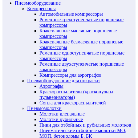
Пневмооборудование
Компрессоры
Автомобильные компрессоры
Ременные трехступенчатые поршневые
компрессоры
Коаксиальные масляные поршневые
компрессоры
Коаксиальные безмасляные поршневые
компрессоры
Ременные одноступенчатые поршневые
компрессоры
Ременные двухступенчатые поршневые
компрессоры
Компрессоры для аэрографов
Пневмоборудование для покраски
Аэрографы
Краскораспылители (краскопульты,
пульверизаторы)
Сопла для краскораспылителей
Пневмомолотки
Молотки клепальные
Молотки рубильные
Пики для отбойных и рубильных молотков
Пневматические отбойные молотки МО,
МОП, бетоноломы Б, БК