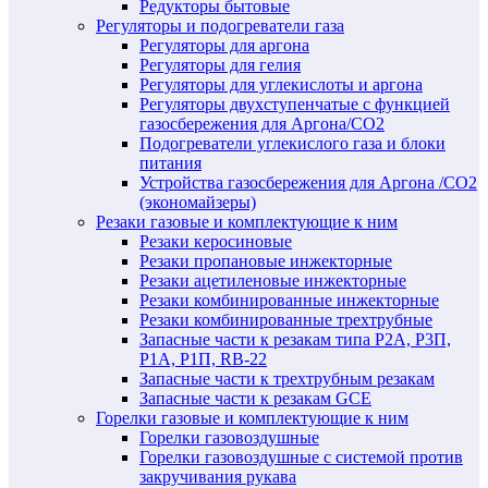
Редукторы бытовые
Регуляторы и подогреватели газа
Регуляторы для аргона
Регуляторы для гелия
Регуляторы для углекислоты и аргона
Регуляторы двухступенчатые c функцией
газосбережения для Аргона/СО2
Подогреватели углекислого газа и блоки
питания
Устройства газосбережения для Аргона /СО2
(экономайзеры)
Резаки газовые и комплектующие к ним
Резаки керосиновые
Резаки пропановые инжекторные
Резаки ацетиленовые инжекторные
Резаки комбинированные инжекторные
Резаки комбинированные трехтрубные
Запасные части к резакам типа Р2А, Р3П,
Р1А, Р1П, RB-22
Запасные части к трехтрубным резакам
Запасные части к резакам GCE
Горелки газовые и комплектующие к ним
Горелки газовоздушные
Горелки газовоздушные с системой против
закручивания рукава