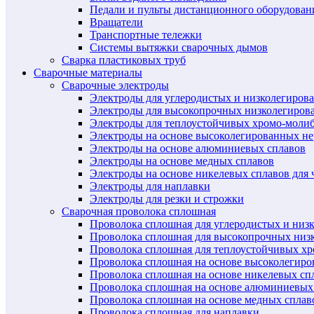
Педали и пульты дистанционного оборудован
Вращатели
Транспортные тележки
Системы вытяжки сварочных дымов
Сварка пластиковых труб
Сварочные материалы
Сварочные электроды
Электроды для углеродистых и низколегиров
Электроды для высокопрочных низколегиров
Электроды для теплоустойчивых хромо-моли
Электроды на основе высоколегированных н
Электроды на основе алюминиевых сплавов
Электроды на основе медных сплавов
Электроды на основе никелевых сплавов для 
Электроды для наплавки
Электроды для резки и строжки
Сварочная проволока сплошная
Проволока сплошная для углеродистых и низ
Проволока сплошная для высокопрочных низ
Проволока сплошная для теплоустойчивых х
Проволока сплошная на основе высоколегир
Проволока сплошная на основе никелевых спл
Проволока сплошная на основе алюминиевых
Проволока сплошная на основе медных сплав
Проволока сплошная для наплавки