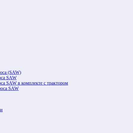
люса (SAW)
люса SAW
юса SAW в комплекте с трактором
флюса SAW
ки