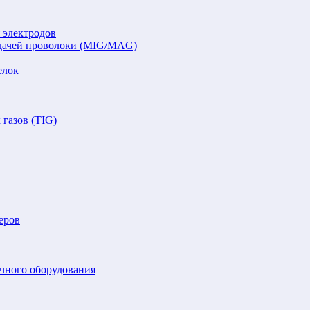
 электродов
подачей проволоки (MIG/MAG)
елок
газов (TIG)
еров
очного оборудования