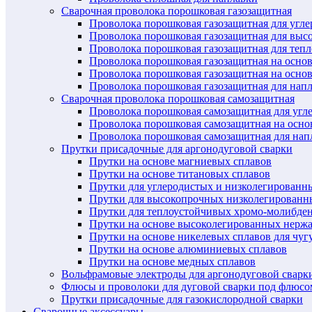
Сварочная проволока порошковая газозащитная
Проволока порошковая газозащитная для угл
Проволока порошковая газозащитная для выс
Проволока порошковая газозащитная для теп
Проволока порошковая газозащитная на осно
Проволока порошковая газозащитная на основ
Проволока порошковая газозащитная для нап
Сварочная проволока порошковая самозащитная
Проволока порошковая самозащитная для угл
Проволока порошковая самозащитная на осн
Проволока порошковая самозащитная для нап
Прутки присадочные для аргонодуговой сварки
Прутки на основе магниевых сплавов
Прутки на основе титановых сплавов
Прутки для углеродистых и низколегированн
Прутки для высокопрочных низколегированн
Прутки для теплоустойчивых хромо-молибде
Прутки на основе высоколегированных нерж
Прутки на основе никелевых сплавов для чуг
Прутки на основе алюминиевых сплавов
Прутки на основе медных сплавов
Вольфрамовые электроды для аргонодуговой сварк
Флюсы и проволоки для дуговой сварки под флюсо
Прутки присадочные для газокислородной сварки
Сварочные аксессуары