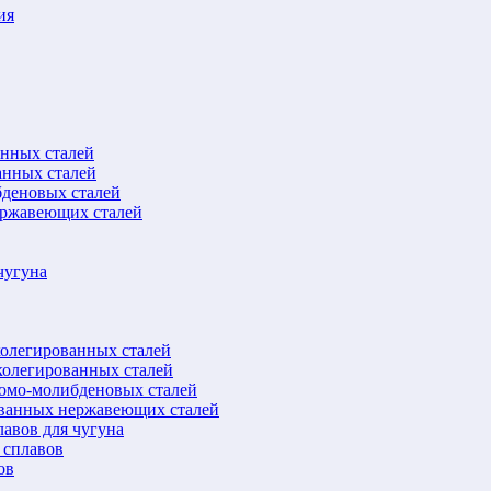
ия
анных сталей
анных сталей
бденовых сталей
ержавеющих сталей
чугуна
колегированных сталей
колегированных сталей
ромо-молибденовых сталей
ованных нержавеющих сталей
авов для чугуна
 сплавов
ов