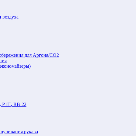
и воздуха
осбережения для Аргона/СО2
ния
(экономайзеры)
, Р1П, RB-22
кручивания рукава