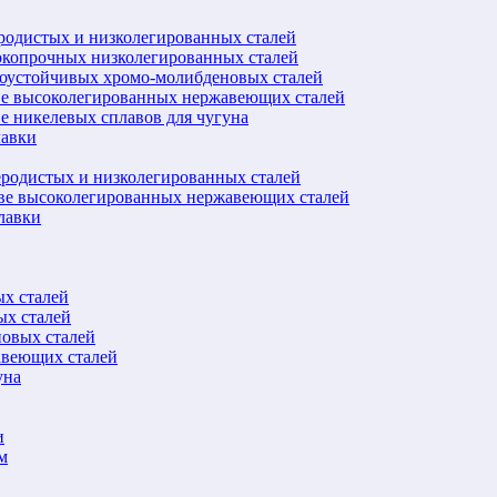
еродистых и низколегированных сталей
окопрочных низколегированных сталей
лоустойчивых хромо-молибденовых сталей
ве высоколегированных нержавеющих сталей
е никелевых сплавов для чугуна
лавки
еродистых и низколегированных сталей
ове высоколегированных нержавеющих сталей
лавки
ых сталей
ых сталей
новых сталей
авеющих сталей
уна
и
м