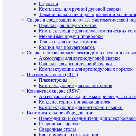
Строгачи
Комплекты для ручной дуговой сварки
Термопеналы и печи для прокалки и хранения
Сварка в среде защитного газа с автоматической 
Горелки для полуавтоматов
Комплектующие для полуавтоматических гор
Механизмы подачи проволоки
Тележки для полуавтоматов
Ролики для полуавтоматов
Сварка неплавящимся электродом в среде инертных 
Аксессуары для аргонодуговой сварки
Горелки для аргонодуговой сварки
Комплектующие для аргонодуговых горелок
Плазменная резка (CUT)
Плазмотроны
Комплектующие для плазмотронов
Контактная сварка (RSW)
Аксессуары и расходные материалы для спотт
Конденсаторная приварка шпилек
Комплектующие для контактной сварки
Вспомогательное оборудование
Переходники и соединители для электросвар
Сварочные каретки
Сварочные столы
Блоки водяного охлаждения