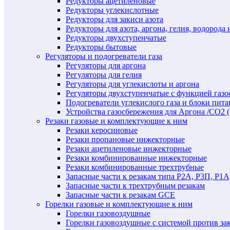
Редукторы ацетиленовые
Редукторы углекислотные
Редукторы для закиси азота
Редукторы для азота, аргона, гелия, водорода 
Редукторы двухступенчатые
Редукторы бытовые
Регуляторы и подогреватели газа
Регуляторы для аргона
Регуляторы для гелия
Регуляторы для углекислоты и аргона
Регуляторы двухступенчатые c функцией газ
Подогреватели углекислого газа и блоки пита
Устройства газосбережения для Аргона /СО2 
Резаки газовые и комплектующие к ним
Резаки керосиновые
Резаки пропановые инжекторные
Резаки ацетиленовые инжекторные
Резаки комбинированные инжекторные
Резаки комбинированные трехтрубные
Запасные части к резакам типа Р2А, Р3П, Р1А
Запасные части к трехтрубным резакам
Запасные части к резакам GCE
Горелки газовые и комплектующие к ним
Горелки газовоздушные
Горелки газовоздушные с системой против за