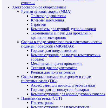
очистки
Электросварочное оборудование
Ручная дуговая сварка (MMA)
Электрододержатели
Клеммы заземления
Строгачи
Комплекты для ручной дуговой сварки
Термопеналы и печи для прокалки и
хранения электродов
Сварка в среде защитного газа с автоматической
подачей проволоки (MIG/MAG)
Горелки для полуавтоматов
Комплектующие для полуавтоматических
горелок
Механизмы подачи проволоки
Тележки для полуавтоматов
Ролики для полуавтоматов
Сварка неплавящимся электродом в среде
инертных газов (TIG)
Аксессуары для аргонодуговой сварки
Горелки для аргонодуговой сварки
Комплектующие для аргонодуговых горелок
Плазменная резка (CUT)
Плазмотроны
Комплектующие для плазмотронов