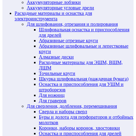
Аккумуляторные лобзики
Аккумуляторные угловые дрели
Расходные материалы и оснастка для
электроинструмента
Для шлифования, отрезания и полирования
Шлифовальная оснастка и приспособления
для дрелей
Абразивные отрезные круги
Абразивные шлифовальные и лепестковые
круги
Алмазные диски
Расходные материалы для ЭШМ, ВШМ,
ЛШМ
Точильные круги
Шкурка шлифовальная (наждачная бумага)
Оснастка и приспособления для УШМ и
штроборезов
Для ножниц
Для граверов
Для сверления, долбления, перемешивания
Сверла и наборы сверл
Буры и долота для перфораторов и отбойных
молотков
Коронки, наборы коронок, хвостовики
Оснастка и приспособления для дрелей