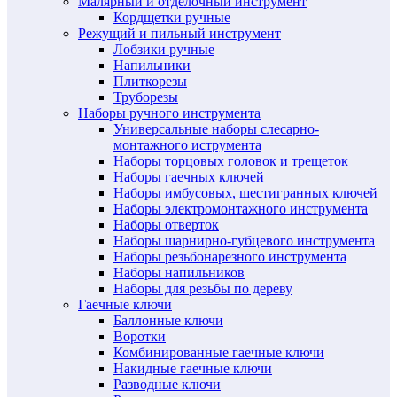
Малярный и отделочный инструмент
Кордщетки ручные
Режущий и пильный инструмент
Лобзики ручные
Напильники
Плиткорезы
Труборезы
Наборы ручного инструмента
Универсальные наборы слесарно-
монтажного иструмента
Наборы торцовых головок и трещеток
Наборы гаечных ключей
Наборы имбусовых, шестигранных ключей
Наборы электромонтажного инструмента
Наборы отверток
Наборы шарнирно-губцевого инструмента
Наборы резьбонарезного инструмента
Наборы напильников
Наборы для резьбы по дереву
Гаечные ключи
Баллонные ключи
Воротки
Комбинированные гаечные ключи
Накидные гаечные ключи
Разводные ключи