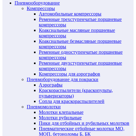
Пневмооборудование
Компрессоры
Автомобильные компрессоры
Ременные трехступенчатые поршневые
компрессоры
Коаксиальные масляные поршневые
компрессоры
Коаксиальные безмасляные поршневые
компрессоры
Ременные одноступенчатые поршневые
компрессоры
Ременные двухступенчатые поршневые
компрессоры
Компрессоры для аэрографов
Пневмоборудование для покраски
Аэрографы
Краскораспылители (краскопульты,
пульверизаторы)
Сопла для краскораспылителей
Пневмомолотки
Молотки клепальные
Молотки рубильные
Пики для отбойных и рубильных молотков
Пневматические отбойные молотки МО,
МОП, бетоноломы Б, БК