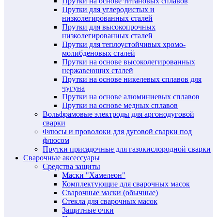
Прутки на основе титановых сплавов
Прутки для углеродистых и
низколегированных сталей
Прутки для высокопрочных
низколегированных сталей
Прутки для теплоустойчивых хромо-
молибденовых сталей
Прутки на основе высоколегированных
нержавеющих сталей
Прутки на основе никелевых сплавов для
чугуна
Прутки на основе алюминиевых сплавов
Прутки на основе медных сплавов
Вольфрамовые электроды для аргонодуговой
сварки
Флюсы и проволоки для дуговой сварки под
флюсом
Прутки присадочные для газокислородной сварки
Сварочные аксессуары
Средства защиты
Маски "Хамелеон"
Комплектующие для сварочных масок
Сварочные маски (обычные)
Стекла для сварочных масок
Защитные очки