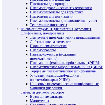
Пистолеты для продувки
Пневмогидравлические заклепочники
Пневмопистолеты для герметика
Пистолеты для антигравия
Пневмопистолеты для заполнения пустот
Текстурные пистолеты
Пневмоинструмент для пиления, отрезания,
шлифования, полирования
Ленточные пневматические шлифмашинки
Лобзики пневматические
Пилы пневматические
Пневмограверы
Пневмоножницы (ножницы
пневматические)
Пневмошлифмашины орбитальные (ЭШМ)
Пневматические виброшлифмашины (ВШМ)
Торцевые пневматические шлифмашины
Угловые пневмошлифмашины
(пневмоболгарки УШМ)
Цанговые пневматические шлифовальные
машинки (шарошки)
Запчасти для компрессоров
Воздушные фильтры
Манометры
Предохранительные клапана