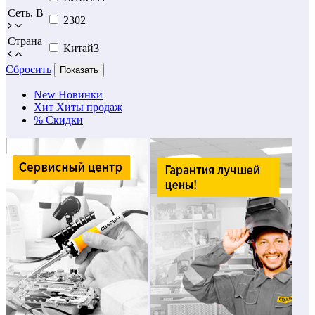
Сеть, В
230
2
Страна
Китай
3
Сбросить
Показать
New
Новинки
Хит
Хиты продаж
%
Скидки