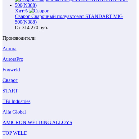
Хит
%
Сварог Сварочный полуавтомат STANDART MIG
500(N388)
От
314 270
руб.
Производители
Aurora
AuroraPro
Foxweld
Сварог
START
TBi Industries
Alfa Global
AMICRON WELDING ALLOYS
TOP WELD