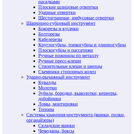
насадками
Плоские шлицевые отвертки
Ударные отвертки
Шестигранные, имбусовые отвертки
Шарнирно-губцевый инструмент
Бокорезы и кусачки
Болторезы
Кабелерезы
Круглогубцы, тонкогубцы и длинногубцы
Плоскогубцы и пассатижи
Ручные ножницы по металлу
Ручные пресс-клещи
Строительные клещи и щипцы
Съемники стопорных колец
Ударно-рычажный инструмент
Кувалды
Молотки
Зубила, бородки, выколотки, кернеры,
добойники
Ломы, монтировки
Топоры
Системы хранения инструмента (ящики, полки,
органайзеры)
Складские ящики
Чемоданы, боксы