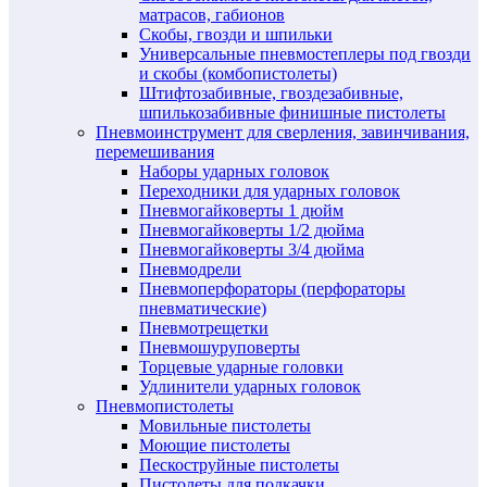
матрасов, габионов
Скобы, гвозди и шпильки
Универсальные пневмостеплеры под гвозди
и скобы (комбопистолеты)
Штифтозабивные, гвоздезабивные,
шпилькозабивные финишные пистолеты
Пневмоинструмент для сверления, завинчивания,
перемешивания
Наборы ударных головок
Переходники для ударных головок
Пневмогайковерты 1 дюйм
Пневмогайковерты 1/2 дюйма
Пневмогайковерты 3/4 дюйма
Пневмодрели
Пневмоперфораторы (перфораторы
пневматические)
Пневмотрещетки
Пневмошуруповерты
Торцевые ударные головки
Удлинители ударных головок
Пневмопистолеты
Мовильные пистолеты
Моющие пистолеты
Пескоструйные пистолеты
Пистолеты для подкачки