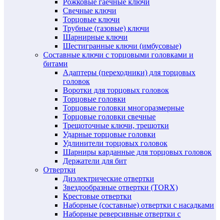
Рожковые гаечные ключи
Свечные ключи
Торцовые ключи
Трубные (газовые) ключи
Шарнирные ключи
Шестигранные ключи (имбусовые)
Составные ключи с торцовыми головками и
битами
Адаптеры (переходники) для торцовых
головок
Воротки для торцовых головок
Торцовые головки
Торцовые головки многоразмерные
Торцовые головки свечные
Трещоточные ключи, трещотки
Ударные торцовые головки
Удлинители торцовых головок
Шарниры карданные для торцовых головок
Держатели для бит
Отвертки
Диэлектрические отвертки
Звездообразные отвертки (TORX)
Крестовые отвертки
Наборные (составные) отвертки с насадками
Наборные реверсивные отвертки с