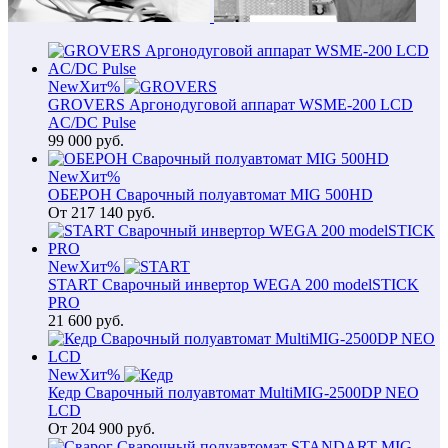
New
Хит
%
GROVERS Аргонодуговой аппарат WSME-200 LCD
AC/DC Pulse
99 000
руб.
New
Хит
%
ОБЕРОН Сварочный полуавтомат MIG 500HD
От
217 140
руб.
New
Хит
%
START Сварочный инвертор WEGA 200 modelSTICK
PRO
21 600
руб.
New
Хит
%
Кедр Сварочный полуавтомат MultiMIG-2500DP NEO
LCD
От
204 900
руб.