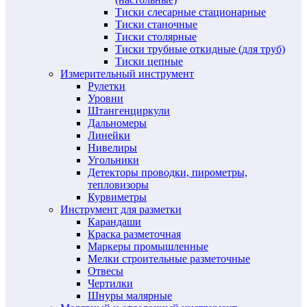
Тиски слесарные стационарные
Тиски станочные
Тиски столярные
Тиски трубные откидные (для труб)
Тиски цепные
Измерительный инструмент
Рулетки
Уровни
Штангенциркули
Дальномеры
Линейки
Нивелиры
Угольники
Детекторы проводки, пирометры,
тепловизоры
Курвиметры
Инструмент для разметки
Карандаши
Краска разметочная
Маркеры промышленные
Мелки строительные разметочные
Отвесы
Чертилки
Шнуры малярные