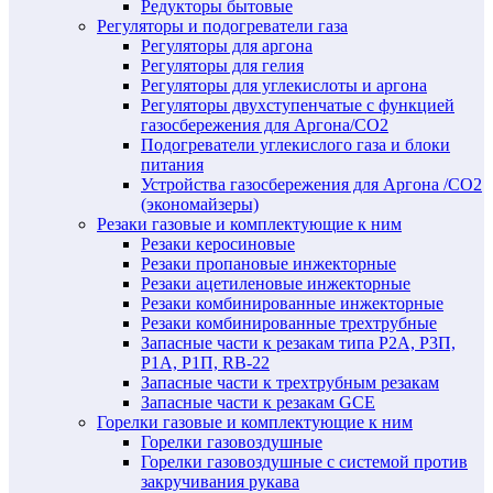
Редукторы бытовые
Регуляторы и подогреватели газа
Регуляторы для аргона
Регуляторы для гелия
Регуляторы для углекислоты и аргона
Регуляторы двухступенчатые c функцией
газосбережения для Аргона/СО2
Подогреватели углекислого газа и блоки
питания
Устройства газосбережения для Аргона /СО2
(экономайзеры)
Резаки газовые и комплектующие к ним
Резаки керосиновые
Резаки пропановые инжекторные
Резаки ацетиленовые инжекторные
Резаки комбинированные инжекторные
Резаки комбинированные трехтрубные
Запасные части к резакам типа Р2А, Р3П,
Р1А, Р1П, RB-22
Запасные части к трехтрубным резакам
Запасные части к резакам GCE
Горелки газовые и комплектующие к ним
Горелки газовоздушные
Горелки газовоздушные с системой против
закручивания рукава