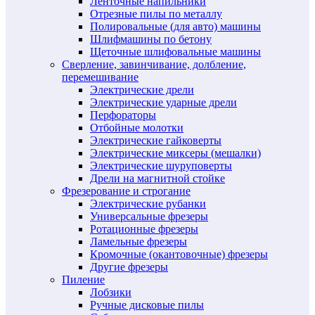
Ленточные напильники
Отрезные пилы по металлу
Полировальные (для авто) машины
Шлифмашины по бетону
Щеточные шлифовальные машины
Сверление, завинчивание, долбление,
перемешивание
Электрические дрели
Электрические ударные дрели
Перфораторы
Отбойные молотки
Электрические гайковерты
Электрические миксеры (мешалки)
Электрические шуруповерты
Дрели на магнитной стойке
Фрезерование и строгание
Электрические рубанки
Универсальные фрезеры
Ротационные фрезеры
Ламельные фрезеры
Кромочные (окантовочные) фрезеры
Другие фрезеры
Пиление
Лобзики
Ручные дисковые пилы