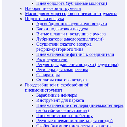
Пневмодолота (зубильные молотки)
Наборы пневмоинструмента
Масло для компрессоров и пневмоинструмента
Подготовка воздуха
Адсорбционные осушители воздуха
Блоки подготовки воздуха
Витые шланги и воздушные рукава
Лубрикаторы (маслораспылители)
Осушители сжатого воздуха
рефрижераторного типа
Пневматические фитинги, соединители
Распределители
Регуляторы давления воздуха (редукторы)
Ресиверы для компрессора
Сепараторы
Фильтры сжатого воздуха
Гвоздезабивной и скобозабивной
пневмоинструмент
Барабанные нейлеры
Инструмент для паркета
Пневматические степлеры (пневмостеплеры,
скобозабивные пистолеты)
Пневмопистолеты по бетону
Реечные пневмопистолеты для гвоздей
Скобообжимное пистолеты для клеток,