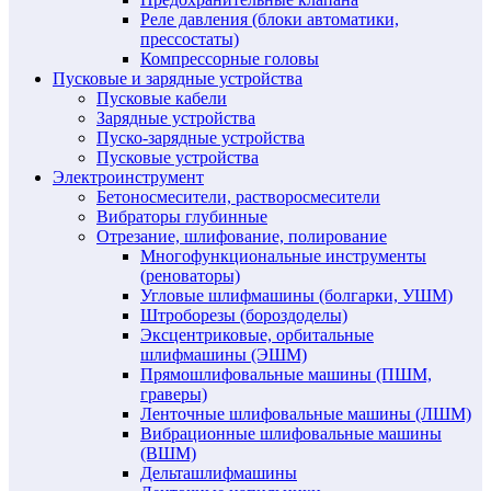
Реле давления (блоки автоматики,
прессостаты)
Компрессорные головы
Пусковые и зарядные устройства
Пусковые кабели
Зарядные устройства
Пуско-зарядные устройства
Пусковые устройства
Электроинструмент
Бетоносмесители, растворосмесители
Вибраторы глубинные
Отрезание, шлифование, полирование
Многофункциональные инструменты
(реноваторы)
Угловые шлифмашины (болгарки, УШМ)
Штроборезы (бороздоделы)
Эксцентриковые, орбитальные
шлифмашины (ЭШМ)
Прямошлифовальные машины (ПШМ,
граверы)
Ленточные шлифовальные машины (ЛШМ)
Вибрационные шлифовальные машины
(ВШМ)
Дельташлифмашины