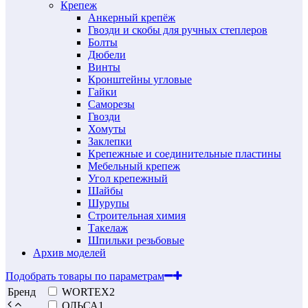
Крепеж
Анкерный крепёж
Гвозди и скобы для ручных степлеров
Болты
Дюбели
Винты
Кронштейны угловые
Гайки
Саморезы
Гвозди
Хомуты
Заклепки
Крепежные и соединительные пластины
Мебельный крепеж
Угол крепежный
Шайбы
Шурупы
Строительная химия
Такелаж
Шпильки резьбовые
Архив моделей
Подобрать товары по параметрам
Бренд
WORTEX
2
ОЛЬСА
1