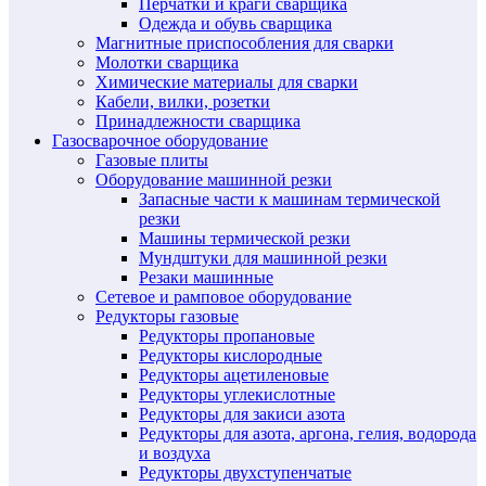
Перчатки и краги сварщика
Одежда и обувь сварщика
Магнитные приспособления для сварки
Молотки сварщика
Химические материалы для сварки
Кабели, вилки, розетки
Принадлежности сварщика
Газосварочное оборудование
Газовые плиты
Оборудование машинной резки
Запасные части к машинам термической
резки
Машины термической резки
Мундштуки для машинной резки
Резаки машинные
Сетевое и рамповое оборудование
Редукторы газовые
Редукторы пропановые
Редукторы кислородные
Редукторы ацетиленовые
Редукторы углекислотные
Редукторы для закиси азота
Редукторы для азота, аргона, гелия, водорода
и воздуха
Редукторы двухступенчатые