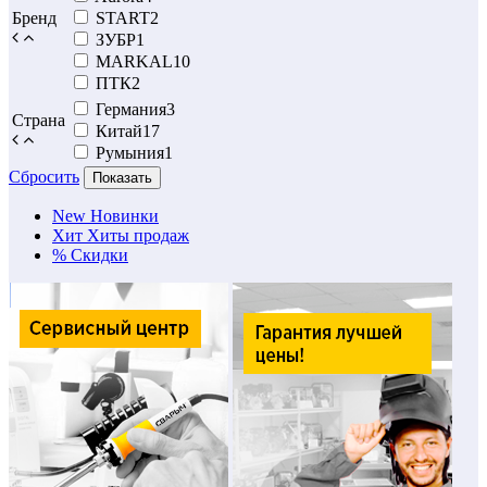
Бренд
START
2
ЗУБР
1
MARKAL
10
ПТК
2
Германия
3
Страна
Китай
17
Румыния
1
Сбросить
Показать
New
Новинки
Хит
Хиты продаж
%
Скидки