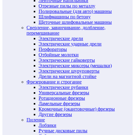
Ленточные напильники
Отрезные пилы по металлу
Полировальные (для авто) машины
Шлифмашины по бетону
Щеточные шлифовальные машины
Сверление, завинчивание, долбление,
перемешивание
Электрические дрели
Электрические ударные дрели
Перфораторы
Отбойные молотки
Электрические гайковерты
Электрические миксеры (мешалки)
Электрические шуруповерты
Дрели на магнитной стойке
Фрезерование и строгание
Электрические рубанки
Универсальные фрезеры
Ротационные фрезеры
Ламельные фрезеры
Кромочные (окантовочные) фрезеры
Другие фрезеры
Пиление
Лобзики
Ручные дисковые пилы