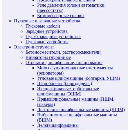
Реле давления (блоки автоматики,
прессостаты)
Компрессорные головы
Пусковые и зарядные устройства
Пусковые кабели
Зарядные устройства
Пуско-зарядные устройства
Пусковые устройства
Электроинструмент
Бетоносмесители, растворосмесители
Вибраторы глубинные
Отрезание, шлифование, полирование
Многофункциональные инструменты
(реноваторы)
Угловые шлифмашины (болгарки, УШМ)
Штроборезы (бороздоделы)
Эксцентриковые, орбитальные
шлифмашины (ЭШМ)
Прямошлифовальные машины (ПШМ,
граверы)
Ленточные шлифовальные машины (ЛШМ)
Вибрационные шлифовальные машины
(ВШМ)
Дельташлифмашины