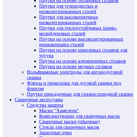
Прутки на основе титановых сплавов
Прутки для углеродистых и
низколегированных сталей
Прутки для высокопрочных
низколегированных сталей
Прутки для теплоустойчивых хромо-
молибденовых сталей
Прутки на основе высоколегированных
нержавеющих сталей
Прутки на основе никелевых сплавов для
чугуна
Прутки на основе алюминиевых сплавов
Прутки на основе медных сплавов
Вольфрамовые электроды для аргонодуговой
сварки
Флюсы и проволоки для дуговой сварки под
флюсом
Прутки присадочные для газокислородной сварки
Сварочные аксессуары
Средства защиты
Маски "Хамелеон"
Комплектующие для сварочных масок
Сварочные маски (обычные)
Стекла для сварочных масок
Защитные очки