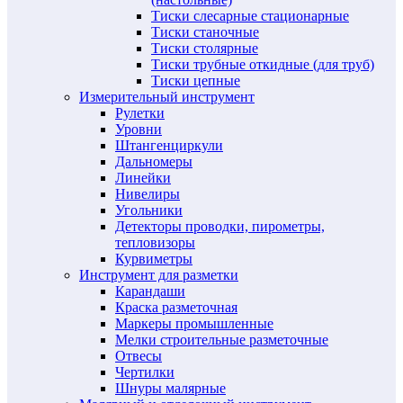
Тиски слесарные стационарные
Тиски станочные
Тиски столярные
Тиски трубные откидные (для труб)
Тиски цепные
Измерительный инструмент
Рулетки
Уровни
Штангенциркули
Дальномеры
Линейки
Нивелиры
Угольники
Детекторы проводки, пирометры,
тепловизоры
Курвиметры
Инструмент для разметки
Карандаши
Краска разметочная
Маркеры промышленные
Мелки строительные разметочные
Отвесы
Чертилки
Шнуры малярные