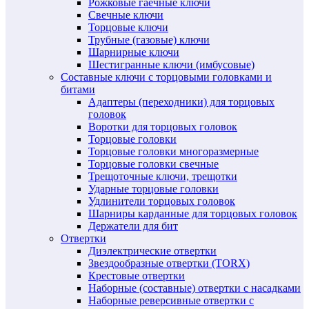
Рожковые гаечные ключи
Свечные ключи
Торцовые ключи
Трубные (газовые) ключи
Шарнирные ключи
Шестигранные ключи (имбусовые)
Составные ключи с торцовыми головками и
битами
Адаптеры (переходники) для торцовых
головок
Воротки для торцовых головок
Торцовые головки
Торцовые головки многоразмерные
Торцовые головки свечные
Трещоточные ключи, трещотки
Ударные торцовые головки
Удлинители торцовых головок
Шарниры карданные для торцовых головок
Держатели для бит
Отвертки
Диэлектрические отвертки
Звездообразные отвертки (TORX)
Крестовые отвертки
Наборные (составные) отвертки с насадками
Наборные реверсивные отвертки с