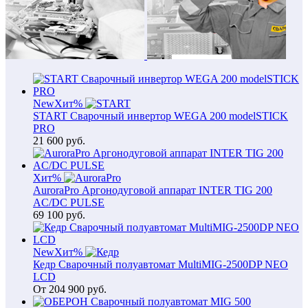
New
Хит
%
START Сварочный инвертор WEGA 200 modelSTICK
PRO
21 600
руб.
Хит
%
AuroraPro Аргонодуговой аппарат INTER TIG 200
AC/DC PULSE
69 100
руб.
New
Хит
%
Кедр Сварочный полуавтомат MultiMIG-2500DP NEO
LCD
От
204 900
руб.