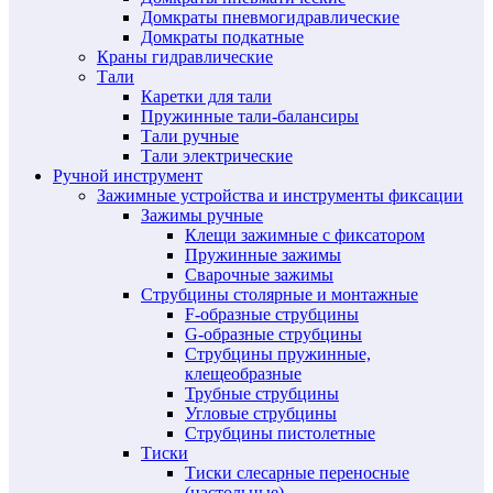
Домкраты пневмогидравлические
Домкраты подкатные
Краны гидравлические
Тали
Каретки для тали
Пружинные тали-балансиры
Тали ручные
Тали электрические
Ручной инструмент
Зажимные устройства и инструменты фиксации
Зажимы ручные
Клещи зажимные с фиксатором
Пружинные зажимы
Сварочные зажимы
Струбцины столярные и монтажные
F-образные струбцины
G-образные струбцины
Струбцины пружинные,
клещеобразные
Трубные струбцины
Угловые струбцины
Струбцины пистолетные
Тиски
Тиски слесарные переносные
(настольные)