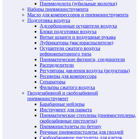
Пневмодолота (зубильные молотки)
Наборы пневмоинструмента
Масло для компрессоров и пневмоинструмента
Подготовка воздуха
Адсорбционные осушители воздуха
Блоки подготовки воздуха
Витые шланги и воздушные рукава
Лубрикаторы (маслораспылители)
Осушители сжатого воздуха
рефрижераторного типа
Пневматические фитинги, соединители
Распределители
Регуляторы давления воздуха (редукторы)
Ресиверы для компрессора
Сепараторы
Фильтры сжатого воздуха
Гвоздезабивной и скобозабивной
пневмоинструмент
Барабанные нейлеры
Инструмент для паркета
Пневматические степлеры (пневмостеплеры,
скобозабивные пистолеты)
Пневмопистолеты по бетону
Реечные пневмопистолеты для гвоздей
Скобообжимное пистолеты для клеток,