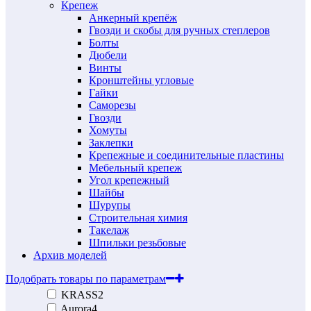
Крепеж
Анкерный крепёж
Гвозди и скобы для ручных степлеров
Болты
Дюбели
Винты
Кронштейны угловые
Гайки
Саморезы
Гвозди
Хомуты
Заклепки
Крепежные и соединительные пластины
Мебельный крепеж
Угол крепежный
Шайбы
Шурупы
Строительная химия
Такелаж
Шпильки резьбовые
Архив моделей
Подобрать товары по параметрам
KRASS
2
Aurora
4