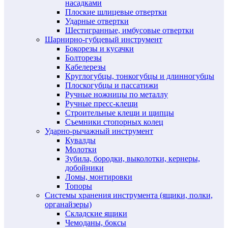
насадками
Плоские шлицевые отвертки
Ударные отвертки
Шестигранные, имбусовые отвертки
Шарнирно-губцевый инструмент
Бокорезы и кусачки
Болторезы
Кабелерезы
Круглогубцы, тонкогубцы и длинногубцы
Плоскогубцы и пассатижи
Ручные ножницы по металлу
Ручные пресс-клещи
Строительные клещи и щипцы
Съемники стопорных колец
Ударно-рычажный инструмент
Кувалды
Молотки
Зубила, бородки, выколотки, кернеры,
добойники
Ломы, монтировки
Топоры
Системы хранения инструмента (ящики, полки,
органайзеры)
Складские ящики
Чемоданы, боксы