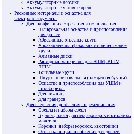
Аккумуляторные лобзики
Аккумуляторные угловые дрели
Расходные материалы и оснастка для
электроинструмента
Для шлифования, отрезания и полирования
Шлифовальная оснастка и приспособления
для дрелей
Абразивные отрезные круги
Абразивные шлифовальные и лепестковые
круги
Алмазные диски
Расходные материалы для ЭШМ, ВШМ,
ЛШМ
Точильные круги
Шкурка шлифовальная (наждачная бумага)
Оснастка и приспособления для УШМ и
штроборезов
Для ножниц
Для граверов
Для сверления, долбления, перемешивания
Сверла и наборы сверл
Буры и долота для перфораторов и отбойных
молотков
Коронки, наборы коронок, хвостовики
Оснастка и приспособления для дрелей