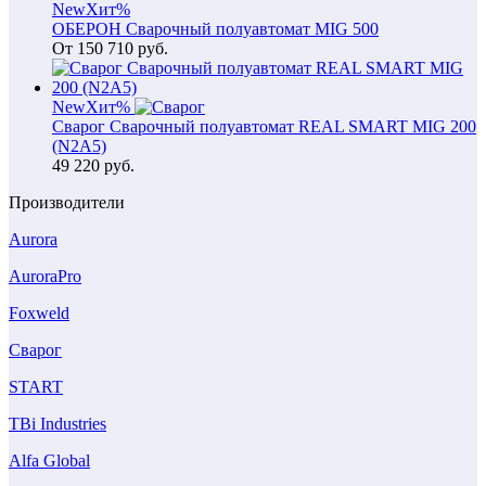
New
Хит
%
ОБЕРОН Сварочный полуавтомат MIG 500
От
150 710
руб.
New
Хит
%
Сварог Сварочный полуавтомат REAL SMART MIG 200
(N2A5)
49 220
руб.
Производители
Aurora
AuroraPro
Foxweld
Сварог
START
TBi Industries
Alfa Global