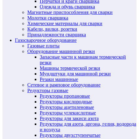
Перчатки и краги сварщика
Одежда и обувь сварщика
Магнитные приспособления для сварки
Молотки сварщика
Химические материалы для сварки
Кабели, вилки, розетки
Принадлежности сварщика
Газосварочное оборудование
Газовые плиты
Оборудование машинной резки
Запасные части к машинам термической
резки
Машины термической резки
Мундштуки для машинной резки
Резаки машинные
Сетевое и рамповое оборудование
Редукторы газовые
Редукторы пропановые
Редукторы кислородные
Редукторы ацетиленовые
Редукторы углекислотные
Редукторы для закиси азота
Редукторы для азота, аргона, гелия, водорода
и воздуха
Редукторы двухступенчатые