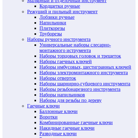
Малярный и отделочный инструмент
Кордщетки ручные
Режущий и пильный инструмент
Лобзики ручные
Напильники
Плиткорезы
Труборезы
Наборы ручного инструмента
Универсальные наборы слесарно-
монтажного иструмента
Наборы торцовых головок и трещеток
Наборы гаечных ключей
Наборы имбусовых, шестигранных ключей
Наборы электромонтажного инструмента
Наборы отверток
Наборы шарнирно-губцевого инструмента
Наборы резьбонарезного инструмента
Наборы напильников
Наборы для резьбы по дереву
Гаечные ключи
Баллонные ключи
Воротки
Комбинированные гаечные ключи
Накидные гаечные ключи
Разводные ключи