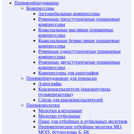
Пневмооборудование
Компрессоры
Автомобильные компрессоры
Ременные трехступенчатые поршневые
компрессоры
Коаксиальные масляные поршневые
компрессоры
Коаксиальные безмасляные поршневые
компрессоры
Ременные одноступенчатые поршневые
компрессоры
Ременные двухступенчатые поршневые
компрессоры
Компрессоры для аэрографов
Пневмоборудование для покраски
Аэрографы
Краскораспылители (краскопульты,
пульверизаторы)
Сопла для краскораспылителей
Пневмомолотки
Молотки клепальные
Молотки рубильные
Пики для отбойных и рубильных молотков
Пневматические отбойные молотки МО,
МОП, бетоноломы Б, БК