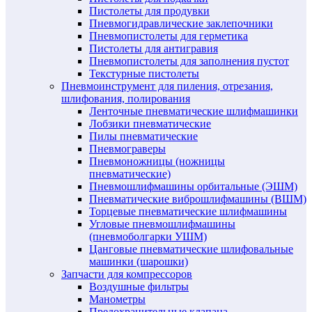
Пистолеты для продувки
Пневмогидравлические заклепочники
Пневмопистолеты для герметика
Пистолеты для антигравия
Пневмопистолеты для заполнения пустот
Текстурные пистолеты
Пневмоинструмент для пиления, отрезания,
шлифования, полирования
Ленточные пневматические шлифмашинки
Лобзики пневматические
Пилы пневматические
Пневмограверы
Пневмоножницы (ножницы
пневматические)
Пневмошлифмашины орбитальные (ЭШМ)
Пневматические виброшлифмашины (ВШМ)
Торцевые пневматические шлифмашины
Угловые пневмошлифмашины
(пневмоболгарки УШМ)
Цанговые пневматические шлифовальные
машинки (шарошки)
Запчасти для компрессоров
Воздушные фильтры
Манометры
Предохранительные клапана