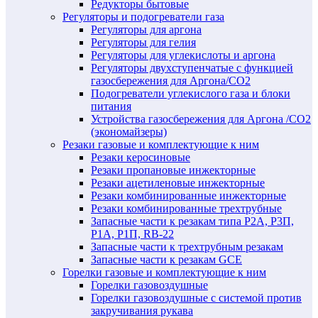
Редукторы бытовые
Регуляторы и подогреватели газа
Регуляторы для аргона
Регуляторы для гелия
Регуляторы для углекислоты и аргона
Регуляторы двухступенчатые c функцией
газосбережения для Аргона/СО2
Подогреватели углекислого газа и блоки
питания
Устройства газосбережения для Аргона /СО2
(экономайзеры)
Резаки газовые и комплектующие к ним
Резаки керосиновые
Резаки пропановые инжекторные
Резаки ацетиленовые инжекторные
Резаки комбинированные инжекторные
Резаки комбинированные трехтрубные
Запасные части к резакам типа Р2А, Р3П,
Р1А, Р1П, RB-22
Запасные части к трехтрубным резакам
Запасные части к резакам GCE
Горелки газовые и комплектующие к ним
Горелки газовоздушные
Горелки газовоздушные с системой против
закручивания рукава