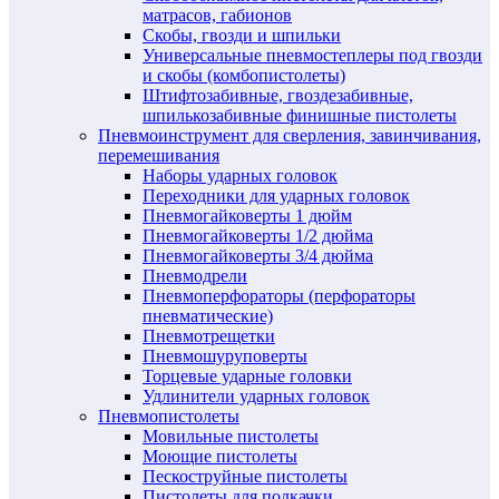
матрасов, габионов
Скобы, гвозди и шпильки
Универсальные пневмостеплеры под гвозди
и скобы (комбопистолеты)
Штифтозабивные, гвоздезабивные,
шпилькозабивные финишные пистолеты
Пневмоинструмент для сверления, завинчивания,
перемешивания
Наборы ударных головок
Переходники для ударных головок
Пневмогайковерты 1 дюйм
Пневмогайковерты 1/2 дюйма
Пневмогайковерты 3/4 дюйма
Пневмодрели
Пневмоперфораторы (перфораторы
пневматические)
Пневмотрещетки
Пневмошуруповерты
Торцевые ударные головки
Удлинители ударных головок
Пневмопистолеты
Мовильные пистолеты
Моющие пистолеты
Пескоструйные пистолеты
Пистолеты для подкачки