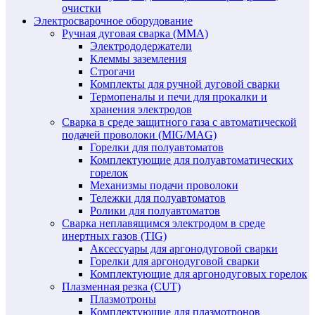
очистки
Электросварочное оборудование
Ручная дуговая сварка (MMA)
Электрододержатели
Клеммы заземления
Строгачи
Комплекты для ручной дуговой сварки
Термопеналы и печи для прокалки и
хранения электродов
Сварка в среде защитного газа с автоматической
подачей проволоки (MIG/MAG)
Горелки для полуавтоматов
Комплектующие для полуавтоматических
горелок
Механизмы подачи проволоки
Тележки для полуавтоматов
Ролики для полуавтоматов
Сварка неплавящимся электродом в среде
инертных газов (TIG)
Аксессуары для аргонодуговой сварки
Горелки для аргонодуговой сварки
Комплектующие для аргонодуговых горелок
Плазменная резка (CUT)
Плазмотроны
Комплектующие для плазмотронов