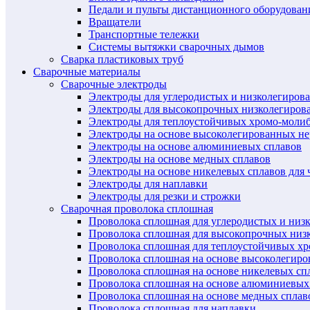
Педали и пульты дистанционного оборудован
Вращатели
Транспортные тележки
Системы вытяжки сварочных дымов
Сварка пластиковых труб
Сварочные материалы
Сварочные электроды
Электроды для углеродистых и низколегиров
Электроды для высокопрочных низколегиров
Электроды для теплоустойчивых хромо-моли
Электроды на основе высоколегированных н
Электроды на основе алюминиевых сплавов
Электроды на основе медных сплавов
Электроды на основе никелевых сплавов для 
Электроды для наплавки
Электроды для резки и строжки
Сварочная проволока сплошная
Проволока сплошная для углеродистых и низ
Проволока сплошная для высокопрочных низ
Проволока сплошная для теплоустойчивых х
Проволока сплошная на основе высоколегир
Проволока сплошная на основе никелевых спл
Проволока сплошная на основе алюминиевых
Проволока сплошная на основе медных сплав
Проволока сплошная для наплавки