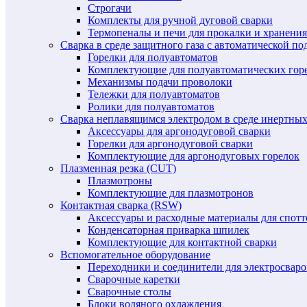
Строгачи
Комплекты для ручной дуговой сварки
Термопеналы и печи для прокалки и хранения
Сварка в среде защитного газа с автоматической 
Горелки для полуавтоматов
Комплектующие для полуавтоматических гор
Механизмы подачи проволоки
Тележки для полуавтоматов
Ролики для полуавтоматов
Сварка неплавящимся электродом в среде инертных 
Аксессуары для аргонодуговой сварки
Горелки для аргонодуговой сварки
Комплектующие для аргонодуговых горелок
Плазменная резка (CUT)
Плазмотроны
Комплектующие для плазмотронов
Контактная сварка (RSW)
Аксессуары и расходные материалы для спотт
Конденсаторная приварка шпилек
Комплектующие для контактной сварки
Вспомогательное оборудование
Переходники и соединители для электросвар
Сварочные каретки
Сварочные столы
Блоки водяного охлаждения