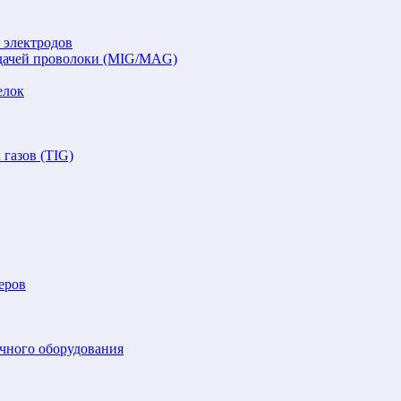
 электродов
подачей проволоки (MIG/MAG)
елок
газов (TIG)
еров
очного оборудования