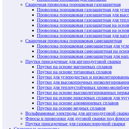
Сварочная проволока порошковая газозащитная
Проволока порошковая газозащитная для угл
Проволока порошковая газозащитная для выс
Проволока порошковая газозащитная для теп
Проволока порошковая газозащитная на осно
Проволока порошковая газозащитная на основ
Проволока порошковая газозащитная для нап
Сварочная проволока порошковая самозащитная
Проволока порошковая самозащитная для угл
Проволока порошковая самозащитная на осн
Проволока порошковая самозащитная для нап
Прутки присадочные для аргонодуговой сварки
Прутки на основе магниевых сплавов
Прутки на основе титановых сплавов
Прутки для углеродистых и низколегированн
Прутки для высокопрочных низколегированн
Прутки для теплоустойчивых хромо-молибде
Прутки на основе высоколегированных нерж
Прутки на основе никелевых сплавов для чуг
Прутки на основе алюминиевых сплавов
Прутки на основе медных сплавов
Вольфрамовые электроды для аргонодуговой сварк
Флюсы и проволоки для дуговой сварки под флюсо
Прутки присадочные для газокислородной сварки
Сварочные аксессуары