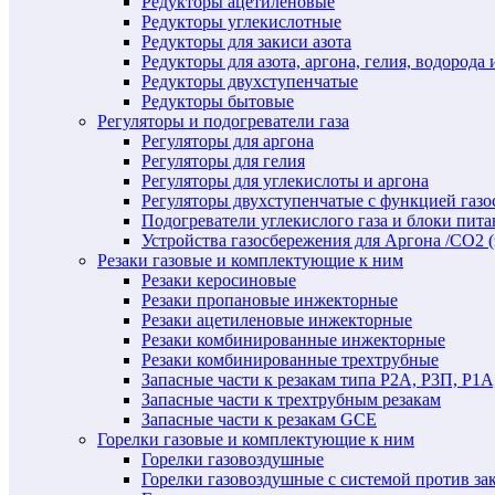
Редукторы ацетиленовые
Редукторы углекислотные
Редукторы для закиси азота
Редукторы для азота, аргона, гелия, водорода 
Редукторы двухступенчатые
Редукторы бытовые
Регуляторы и подогреватели газа
Регуляторы для аргона
Регуляторы для гелия
Регуляторы для углекислоты и аргона
Регуляторы двухступенчатые c функцией газ
Подогреватели углекислого газа и блоки пита
Устройства газосбережения для Аргона /СО2 
Резаки газовые и комплектующие к ним
Резаки керосиновые
Резаки пропановые инжекторные
Резаки ацетиленовые инжекторные
Резаки комбинированные инжекторные
Резаки комбинированные трехтрубные
Запасные части к резакам типа Р2А, Р3П, Р1А
Запасные части к трехтрубным резакам
Запасные части к резакам GCE
Горелки газовые и комплектующие к ним
Горелки газовоздушные
Горелки газовоздушные с системой против за