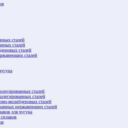
ия
анных сталей
анных сталей
бденовых сталей
ержавеющих сталей
чугуна
колегированных сталей
колегированных сталей
ромо-молибденовых сталей
ованных нержавеющих сталей
авов для чугуна
 сплавов
ов