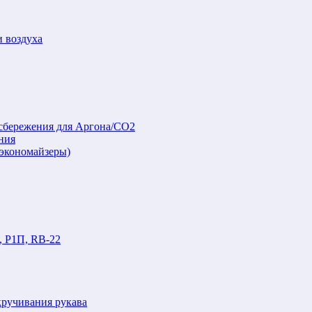
и воздуха
осбережения для Аргона/СО2
ния
(экономайзеры)
, Р1П, RB-22
кручивания рукава