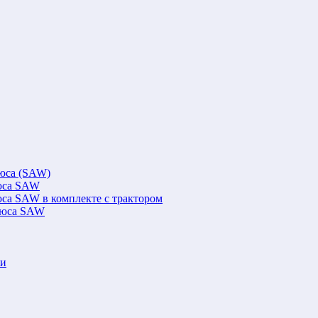
люса (SAW)
люса SAW
юса SAW в комплекте с трактором
флюса SAW
ки