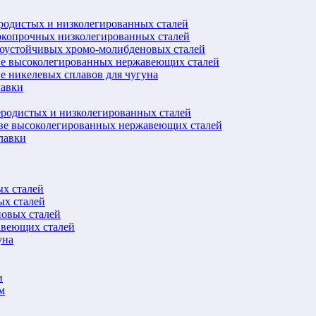
еродистых и низколегированных сталей
окопрочных низколегированных сталей
лоустойчивых хромо-молибденовых сталей
ве высоколегированных нержавеющих сталей
е никелевых сплавов для чугуна
лавки
еродистых и низколегированных сталей
ове высоколегированных нержавеющих сталей
лавки
ых сталей
ых сталей
новых сталей
авеющих сталей
уна
и
м