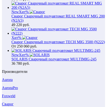
New
Хит
%
Сварог Сварочный полуавтомат REAL SMART MIG 200
(N2A5)
49 220
руб.
Хит
%
Сварог Сварочный полуавтомат TECH MIG 3500 (N222)
От
250 060
руб.
New
Хит
%
SOLARIS Сварочный полуавтомат MULTIMIG-245
36 780
руб.
Производители
Aurora
AuroraPro
Foxweld
Сварог