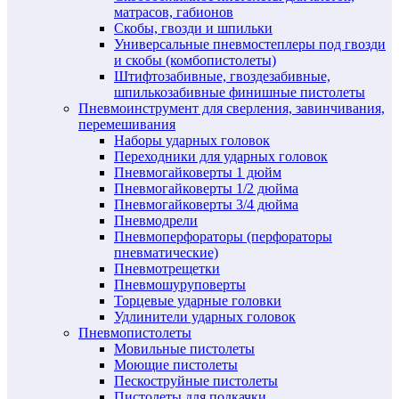
матрасов, габионов
Скобы, гвозди и шпильки
Универсальные пневмостеплеры под гвозди
и скобы (комбопистолеты)
Штифтозабивные, гвоздезабивные,
шпилькозабивные финишные пистолеты
Пневмоинструмент для сверления, завинчивания,
перемешивания
Наборы ударных головок
Переходники для ударных головок
Пневмогайковерты 1 дюйм
Пневмогайковерты 1/2 дюйма
Пневмогайковерты 3/4 дюйма
Пневмодрели
Пневмоперфораторы (перфораторы
пневматические)
Пневмотрещетки
Пневмошуруповерты
Торцевые ударные головки
Удлинители ударных головок
Пневмопистолеты
Мовильные пистолеты
Моющие пистолеты
Пескоструйные пистолеты
Пистолеты для подкачки