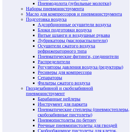
Пневмодолота (зубильные молотки)
Наборы пневмоинструмента
Масло для компрессоров и пневмоинструмента
Подготовка воздуха
Адсорбционные осушители воздуха
Блоки подготовки воздуха
Витые шланги и воздушные рукава
Лубрикаторы (маслораспылители)
Осушители сжатого воздуха
рефрижераторного типа
Пневматические фитинги, соединители
Распределители
Регуляторы давления воздуха (редукторы)
Ресиверы для компрессора
Сепараторы
Фильтры сжатого воздуха
Гвоздезабивной и скобозабивной
пневмоинструмент
Барабанные нейлеры
Инструмент для паркета
Пневматические степлеры (пневмостеплеры,
скобозабивные пистолеты)
Пневмопистолеты по бетону
Реечные пневмопистолеты для гвоздей
Скобообжимное пистолеты для клеток,