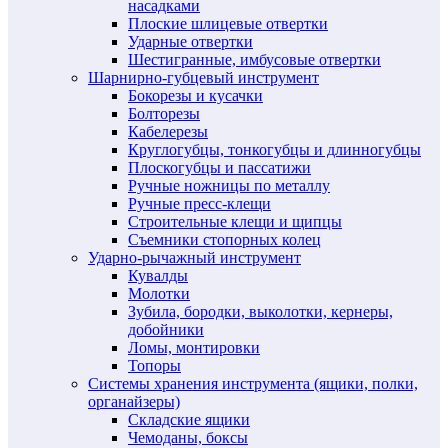
насадками
Плоские шлицевые отвертки
Ударные отвертки
Шестигранные, имбусовые отвертки
Шарнирно-губцевый инструмент
Бокорезы и кусачки
Болторезы
Кабелерезы
Круглогубцы, тонкогубцы и длинногубцы
Плоскогубцы и пассатижи
Ручные ножницы по металлу
Ручные пресс-клещи
Строительные клещи и щипцы
Съемники стопорных колец
Ударно-рычажный инструмент
Кувалды
Молотки
Зубила, бородки, выколотки, кернеры,
добойники
Ломы, монтировки
Топоры
Системы хранения инструмента (ящики, полки,
органайзеры)
Складские ящики
Чемоданы, боксы