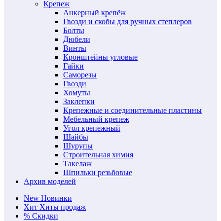
Крепеж
Анкерный крепёж
Гвозди и скобы для ручных степлеров
Болты
Дюбели
Винты
Кронштейны угловые
Гайки
Саморезы
Гвозди
Хомуты
Заклепки
Крепежные и соединительные пластины
Мебельный крепеж
Угол крепежный
Шайбы
Шурупы
Строительная химия
Такелаж
Шпильки резьбовые
Архив моделей
New
Новинки
Хит
Хиты продаж
%
Скидки