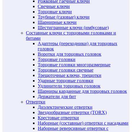
Рожковые гаечные ключи
Свечные ключи
Торцовые ключи
Трубные (газовые) ключи
Шарнирные ключи
Шестигранные ключи (имбусовые)
Составные ключи с торцовыми головками и
битами
Адаптеры (переходники) для торцовых
головок
Воротки для торцовых головок
Торцовые головки
Торцовые головки многоразмерные
Торцовые головки свечные
Трещоточные ключи, трещотки
Ударные торцовые головки
Удлинители торцовых головок
Шарниры карданные для торцовых головок
Держатели для бит
Отвертки
Диэлектрические отвертки
Звездообразные отвертки (TORX)
Крестовые отвертки
Наборные (составные) отвертки с насадками
Наборные реверсивные отвертки с