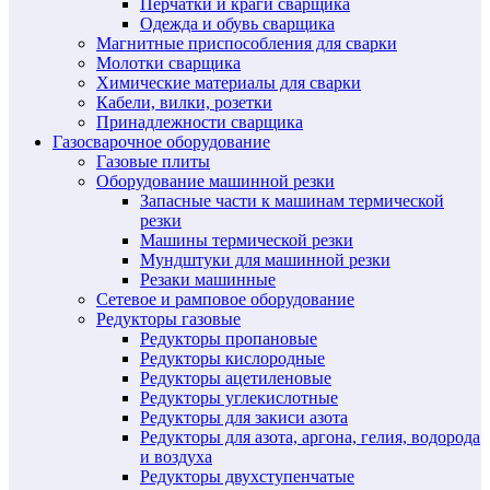
Перчатки и краги сварщика
Одежда и обувь сварщика
Магнитные приспособления для сварки
Молотки сварщика
Химические материалы для сварки
Кабели, вилки, розетки
Принадлежности сварщика
Газосварочное оборудование
Газовые плиты
Оборудование машинной резки
Запасные части к машинам термической
резки
Машины термической резки
Мундштуки для машинной резки
Резаки машинные
Сетевое и рамповое оборудование
Редукторы газовые
Редукторы пропановые
Редукторы кислородные
Редукторы ацетиленовые
Редукторы углекислотные
Редукторы для закиси азота
Редукторы для азота, аргона, гелия, водорода
и воздуха
Редукторы двухступенчатые