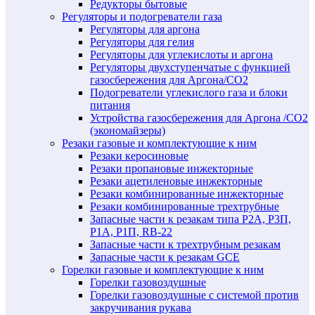
Редукторы бытовые
Регуляторы и подогреватели газа
Регуляторы для аргона
Регуляторы для гелия
Регуляторы для углекислоты и аргона
Регуляторы двухступенчатые c функцией
газосбережения для Аргона/СО2
Подогреватели углекислого газа и блоки
питания
Устройства газосбережения для Аргона /СО2
(экономайзеры)
Резаки газовые и комплектующие к ним
Резаки керосиновые
Резаки пропановые инжекторные
Резаки ацетиленовые инжекторные
Резаки комбинированные инжекторные
Резаки комбинированные трехтрубные
Запасные части к резакам типа Р2А, Р3П,
Р1А, Р1П, RB-22
Запасные части к трехтрубным резакам
Запасные части к резакам GCE
Горелки газовые и комплектующие к ним
Горелки газовоздушные
Горелки газовоздушные с системой против
закручивания рукава