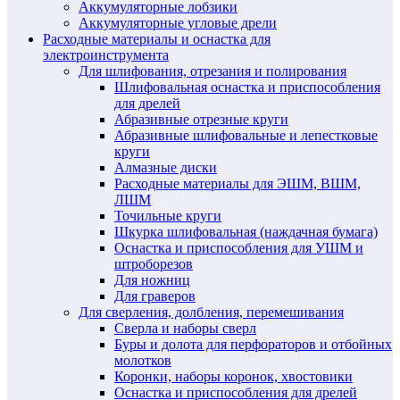
Аккумуляторные лобзики
Аккумуляторные угловые дрели
Расходные материалы и оснастка для
электроинструмента
Для шлифования, отрезания и полирования
Шлифовальная оснастка и приспособления
для дрелей
Абразивные отрезные круги
Абразивные шлифовальные и лепестковые
круги
Алмазные диски
Расходные материалы для ЭШМ, ВШМ,
ЛШМ
Точильные круги
Шкурка шлифовальная (наждачная бумага)
Оснастка и приспособления для УШМ и
штроборезов
Для ножниц
Для граверов
Для сверления, долбления, перемешивания
Сверла и наборы сверл
Буры и долота для перфораторов и отбойных
молотков
Коронки, наборы коронок, хвостовики
Оснастка и приспособления для дрелей