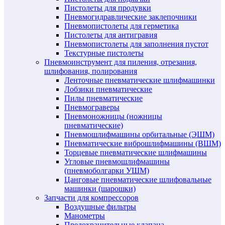
Пистолеты для продувки
Пневмогидравлические заклепочники
Пневмопистолеты для герметика
Пистолеты для антигравия
Пневмопистолеты для заполнения пустот
Текстурные пистолеты
Пневмоинструмент для пиления, отрезания,
шлифования, полирования
Ленточные пневматические шлифмашинки
Лобзики пневматические
Пилы пневматические
Пневмограверы
Пневмоножницы (ножницы
пневматические)
Пневмошлифмашины орбитальные (ЭШМ)
Пневматические виброшлифмашины (ВШМ)
Торцевые пневматические шлифмашины
Угловые пневмошлифмашины
(пневмоболгарки УШМ)
Цанговые пневматические шлифовальные
машинки (шарошки)
Запчасти для компрессоров
Воздушные фильтры
Манометры
Предохранительные клапана