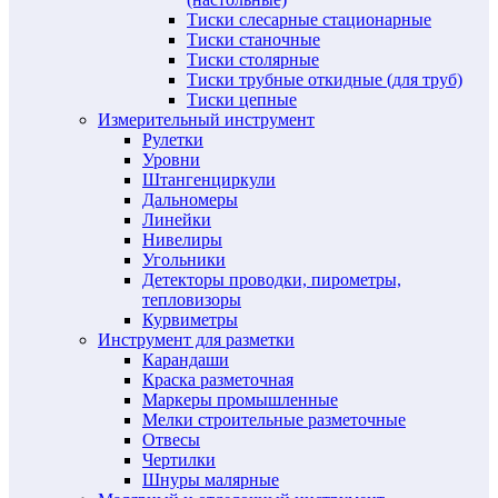
Тиски слесарные стационарные
Тиски станочные
Тиски столярные
Тиски трубные откидные (для труб)
Тиски цепные
Измерительный инструмент
Рулетки
Уровни
Штангенциркули
Дальномеры
Линейки
Нивелиры
Угольники
Детекторы проводки, пирометры,
тепловизоры
Курвиметры
Инструмент для разметки
Карандаши
Краска разметочная
Маркеры промышленные
Мелки строительные разметочные
Отвесы
Чертилки
Шнуры малярные