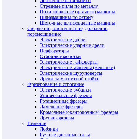
Ленточные напильники
Отрезные пилы по металлу
Полировальные (для авто) машины
Шлифмашины по бетону
Щеточные шлифовальные машины
Сверление, завинчивание, долбление,
перемешивание
Электрические дрели
Электрические ударные дрели
Перфораторы
Отбойные молотки
Электрические гайковерты
Электрические миксеры (мешалки)
Электрические шуруповерты
Дрели на магнитной стойке
Фрезерование и строгание
Электрические рубанки
Универсальные фрезеры
Ротационные фрезеры
Ламельные фрезеры
Кромочные (окантовочные) фрезеры
Другие фрезеры
Пиление
Лобзики
Ручные дисковые пилы