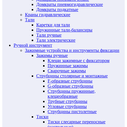
Домкраты пневмогидравлические
Домкраты подкатные
Краны гидравлические
Тали
Каретки для тали
Пружинные тали-балансиры
Тали ручные
Тали электрические
Ручной инструмент
Зажимные устройства и инструменты фиксации
Зажимы ручные
Клещи зажимные с фиксатором
Пружинные зажимы
Сварочные зажимы
Струбцины столярные и монтажные
F-образные струбцины
G-образные струбцины
Струбцины пружинные,
клещеобразные
Трубные струбцины
Угловые струбцины
Струбцины пистолетные
Тиски
Тиски слесарные переносные
(настольные)