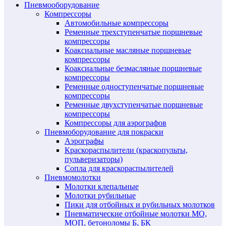
Пневмооборудование
Компрессоры
Автомобильные компрессоры
Ременные трехступенчатые поршневые
компрессоры
Коаксиальные масляные поршневые
компрессоры
Коаксиальные безмасляные поршневые
компрессоры
Ременные одноступенчатые поршневые
компрессоры
Ременные двухступенчатые поршневые
компрессоры
Компрессоры для аэрографов
Пневмоборудование для покраски
Аэрографы
Краскораспылители (краскопульты,
пульверизаторы)
Сопла для краскораспылителей
Пневмомолотки
Молотки клепальные
Молотки рубильные
Пики для отбойных и рубильных молотков
Пневматические отбойные молотки МО,
МОП, бетоноломы Б, БК