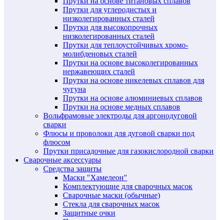
Прутки на основе титановых сплавов
Прутки для углеродистых и
низколегированных сталей
Прутки для высокопрочных
низколегированных сталей
Прутки для теплоустойчивых хромо-
молибденовых сталей
Прутки на основе высоколегированных
нержавеющих сталей
Прутки на основе никелевых сплавов для
чугуна
Прутки на основе алюминиевых сплавов
Прутки на основе медных сплавов
Вольфрамовые электроды для аргонодуговой
сварки
Флюсы и проволоки для дуговой сварки под
флюсом
Прутки присадочные для газокислородной сварки
Сварочные аксессуары
Средства защиты
Маски "Хамелеон"
Комплектующие для сварочных масок
Сварочные маски (обычные)
Стекла для сварочных масок
Защитные очки