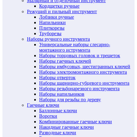
Малярный и отделочный инструмент
Кордщетки ручные
Режущий и пильный инструмент
Лобзики ручные
Напильники
Плиткорезы
Труборезы
Наборы ручного инструмента
Универсальные наборы слесарно-
монтажного иструмента
Наборы торцовых головок и трещеток
Наборы гаечных ключей
Наборы имбусовых, шестигранных ключей
Наборы электромонтажного инструмента
Наборы отверток
Наборы шарнирно-губцевого инструмента
Наборы резьбонарезного инструмента
Наборы напильников
Наборы для резьбы по дереву
Гаечные ключи
Баллонные ключи
Воротки
Комбинированные гаечные ключи
Накидные гаечные ключи
Разводные ключи