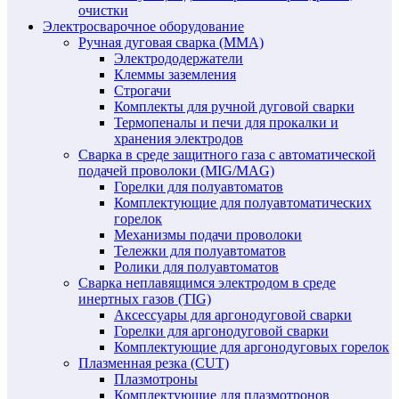
очистки
Электросварочное оборудование
Ручная дуговая сварка (MMA)
Электрододержатели
Клеммы заземления
Строгачи
Комплекты для ручной дуговой сварки
Термопеналы и печи для прокалки и
хранения электродов
Сварка в среде защитного газа с автоматической
подачей проволоки (MIG/MAG)
Горелки для полуавтоматов
Комплектующие для полуавтоматических
горелок
Механизмы подачи проволоки
Тележки для полуавтоматов
Ролики для полуавтоматов
Сварка неплавящимся электродом в среде
инертных газов (TIG)
Аксессуары для аргонодуговой сварки
Горелки для аргонодуговой сварки
Комплектующие для аргонодуговых горелок
Плазменная резка (CUT)
Плазмотроны
Комплектующие для плазмотронов