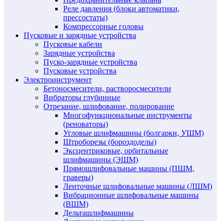
Реле давления (блоки автоматики,
прессостаты)
Компрессорные головы
Пусковые и зарядные устройства
Пусковые кабели
Зарядные устройства
Пуско-зарядные устройства
Пусковые устройства
Электроинструмент
Бетоносмесители, растворосмесители
Вибраторы глубинные
Отрезание, шлифование, полирование
Многофункциональные инструменты
(реноваторы)
Угловые шлифмашины (болгарки, УШМ)
Штроборезы (бороздоделы)
Эксцентриковые, орбитальные
шлифмашины (ЭШМ)
Прямошлифовальные машины (ПШМ,
граверы)
Ленточные шлифовальные машины (ЛШМ)
Вибрационные шлифовальные машины
(ВШМ)
Дельташлифмашины