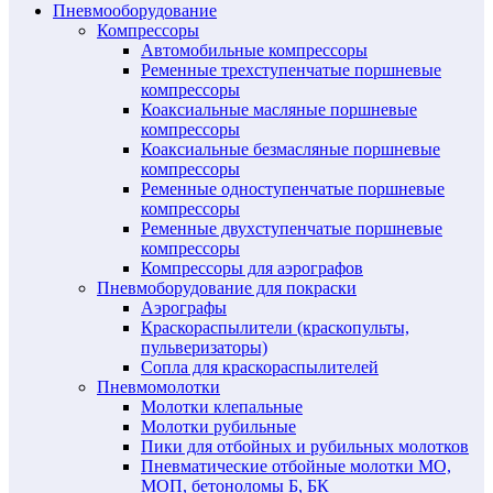
Пневмооборудование
Компрессоры
Автомобильные компрессоры
Ременные трехступенчатые поршневые
компрессоры
Коаксиальные масляные поршневые
компрессоры
Коаксиальные безмасляные поршневые
компрессоры
Ременные одноступенчатые поршневые
компрессоры
Ременные двухступенчатые поршневые
компрессоры
Компрессоры для аэрографов
Пневмоборудование для покраски
Аэрографы
Краскораспылители (краскопульты,
пульверизаторы)
Сопла для краскораспылителей
Пневмомолотки
Молотки клепальные
Молотки рубильные
Пики для отбойных и рубильных молотков
Пневматические отбойные молотки МО,
МОП, бетоноломы Б, БК