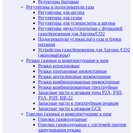
Редукторы бытовые
Регуляторы и подогреватели газа
Регуляторы для аргона
Регуляторы для гелия
Регуляторы для углекислоты и аргона
Регуляторы двухступенчатые c функцией
газосбережения для Аргона/СО2
Подогреватели углекислого газа и блоки
питания
Устройства газосбережения для Аргона /СО2
(экономайзеры)
Резаки газовые и комплектующие к ним
Резаки керосиновые
Резаки пропановые инжекторные
Резаки ацетиленовые инжекторные
Резаки комбинированные инжекторные
Резаки комбинированные трехтрубные
Запасные части к резакам типа Р2А, Р3П,
Р1А, Р1П, RB-22
Запасные части к трехтрубным резакам
Запасные части к резакам GCE
Горелки газовые и комплектующие к ним
Горелки газовоздушные
Горелки газовоздушные с системой против
закручивания рукава