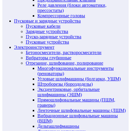
Реле давления (блоки автоматики,
прессостаты)
Компрессорные головы
Пусковые и зарядные устройства
Пусковые кабели
Зарядные устройства
Пуско-зарядные устройства
Пусковые устройства
Электроинструмент
Бетоносмесители, растворосмесители
Вибраторы глубинные
Отрезание, шлифование, полирование
Многофункциональные инструменты
(реноваторы)
Угловые шлифмашины (болгарки, УШМ)
Штроборезы (бороздоделы)
Эксцентриковые, орбитальные
шлифмашины (ЭШМ)
Прямошлифовальные машины (ПШМ,
граверы)
Ленточные шлифовальные машины (ЛШМ)
Вибрационные шлифовальные машины
(ВШМ)
Дельташлифмашины