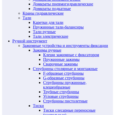
Домкраты пневмогидравлические
Домкраты подкатные
Краны гидравлические
Тали
Каретки для тали
Пружинные тали-балансиры
Тали ручные
Тали электрические
Ручной инструмент
Зажимные устройства и инструменты фиксации
Зажимы ручные
Клещи зажимные с фиксатором
Пружинные зажимы
Сварочные зажимы
Струбцины столярные и монтажные
F-образные струбцины
G-образные струбцины
Струбцины пружинные,
клещеобразные
Трубные струбцины
Угловые струбцины
Струбцины пистолетные
Тиски
Тиски слесарные переносные
(настольные)