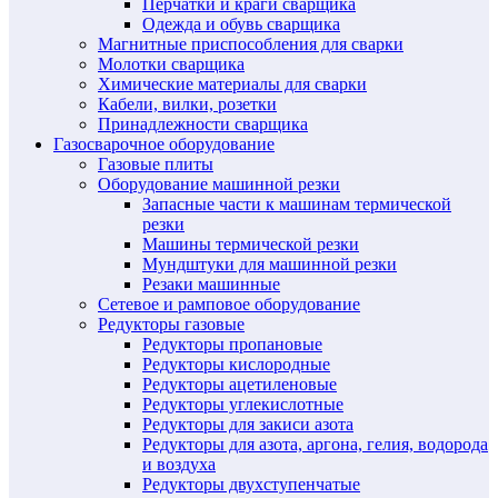
Перчатки и краги сварщика
Одежда и обувь сварщика
Магнитные приспособления для сварки
Молотки сварщика
Химические материалы для сварки
Кабели, вилки, розетки
Принадлежности сварщика
Газосварочное оборудование
Газовые плиты
Оборудование машинной резки
Запасные части к машинам термической
резки
Машины термической резки
Мундштуки для машинной резки
Резаки машинные
Сетевое и рамповое оборудование
Редукторы газовые
Редукторы пропановые
Редукторы кислородные
Редукторы ацетиленовые
Редукторы углекислотные
Редукторы для закиси азота
Редукторы для азота, аргона, гелия, водорода
и воздуха
Редукторы двухступенчатые