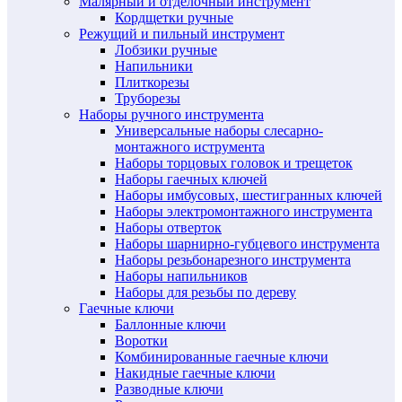
Малярный и отделочный инструмент
Кордщетки ручные
Режущий и пильный инструмент
Лобзики ручные
Напильники
Плиткорезы
Труборезы
Наборы ручного инструмента
Универсальные наборы слесарно-
монтажного иструмента
Наборы торцовых головок и трещеток
Наборы гаечных ключей
Наборы имбусовых, шестигранных ключей
Наборы электромонтажного инструмента
Наборы отверток
Наборы шарнирно-губцевого инструмента
Наборы резьбонарезного инструмента
Наборы напильников
Наборы для резьбы по дереву
Гаечные ключи
Баллонные ключи
Воротки
Комбинированные гаечные ключи
Накидные гаечные ключи
Разводные ключи