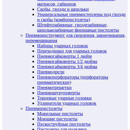
матрасов, габионов
Скобы, гвозди и шпильки
Универсальные пневмостеплеры под гвозди
и скобы (комбопистолеты)
Штифтозабивные, гвоздезабивные,
шпилькозабивные финишные пистолеты
Пневмоинструмент для сверления, завинчивания,
перемешивания
Наборы ударных головок
Переходники для ударных головок
Пневмогайковерты 1 дюйм
Пневмогайковерты 1/2 дюйма
Пневмогайковерты 3/4 дюйма
Пневмодрели
Пневмоперфораторы (перфораторы
пневматические)
Пневмотрещетки
Пневмошуруповерты
Торцевые ударные головки
Удлинители ударных головок
Пневмопистолеты
Мовильные пистолеты
Моющие пистолеты
Пескоструйные пистолеты
Пистолеты для подкачки