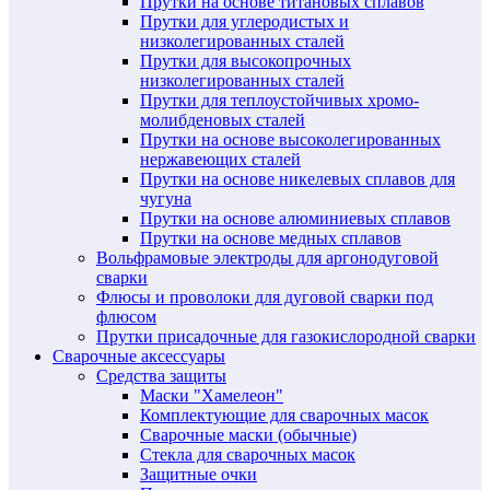
Прутки на основе титановых сплавов
Прутки для углеродистых и
низколегированных сталей
Прутки для высокопрочных
низколегированных сталей
Прутки для теплоустойчивых хромо-
молибденовых сталей
Прутки на основе высоколегированных
нержавеющих сталей
Прутки на основе никелевых сплавов для
чугуна
Прутки на основе алюминиевых сплавов
Прутки на основе медных сплавов
Вольфрамовые электроды для аргонодуговой
сварки
Флюсы и проволоки для дуговой сварки под
флюсом
Прутки присадочные для газокислородной сварки
Сварочные аксессуары
Средства защиты
Маски "Хамелеон"
Комплектующие для сварочных масок
Сварочные маски (обычные)
Стекла для сварочных масок
Защитные очки