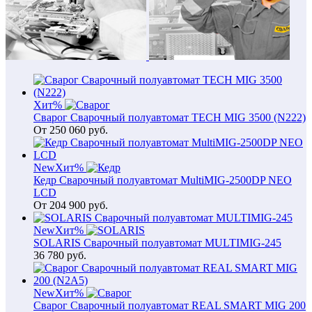
Хит
%
Сварог Сварочный полуавтомат TECH MIG 3500 (N222)
От
250 060
руб.
New
Хит
%
Кедр Сварочный полуавтомат MultiMIG-2500DP NEO
LCD
От
204 900
руб.
New
Хит
%
SOLARIS Сварочный полуавтомат MULTIMIG-245
36 780
руб.
New
Хит
%
Сварог Сварочный полуавтомат REAL SMART MIG 200