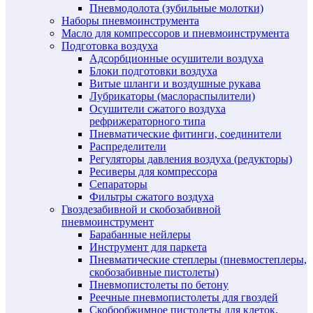
Пневмодолота (зубильные молотки)
Наборы пневмоинструмента
Масло для компрессоров и пневмоинструмента
Подготовка воздуха
Адсорбционные осушители воздуха
Блоки подготовки воздуха
Витые шланги и воздушные рукава
Лубрикаторы (маслораспылители)
Осушители сжатого воздуха
рефрижераторного типа
Пневматические фитинги, соединители
Распределители
Регуляторы давления воздуха (редукторы)
Ресиверы для компрессора
Сепараторы
Фильтры сжатого воздуха
Гвоздезабивной и скобозабивной
пневмоинструмент
Барабанные нейлеры
Инструмент для паркета
Пневматические степлеры (пневмостеплеры,
скобозабивные пистолеты)
Пневмопистолеты по бетону
Реечные пневмопистолеты для гвоздей
Скобообжимное пистолеты для клеток,