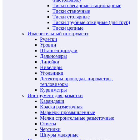
Тиски слесарные стационарные
Тиски станочные
Тиски столярные
Тиски трубные откидные (для труб)
Тиски цепные
Измерительный инструмент
Рулетки
Уровни
Штангенциркули
Дальномеры
Линейки
Нивелиры
Угольники
Детекторы проводки, пирометры,
тепловизоры
Курвиметры
Инструмент для разметки
Карандаши
Краска разметочная
Маркеры промышленные
Мелки строительные разметочные
Отвесы
Чертилки
Шнуры малярные