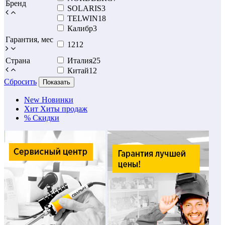
Бренд
SOLARIS
3
TELWIN
18
Калибр
3
Гарантия, мес
12
12
Страна
Италия
25
Китай
12
Сбросить
Показать
New
Новинки
Хит
Хиты продаж
%
Скидки