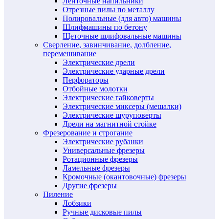
Ленточные напильники
Отрезные пилы по металлу
Полировальные (для авто) машины
Шлифмашины по бетону
Щеточные шлифовальные машины
Сверление, завинчивание, долбление,
перемешивание
Электрические дрели
Электрические ударные дрели
Перфораторы
Отбойные молотки
Электрические гайковерты
Электрические миксеры (мешалки)
Электрические шуруповерты
Дрели на магнитной стойке
Фрезерование и строгание
Электрические рубанки
Универсальные фрезеры
Ротационные фрезеры
Ламельные фрезеры
Кромочные (окантовочные) фрезеры
Другие фрезеры
Пиление
Лобзики
Ручные дисковые пилы