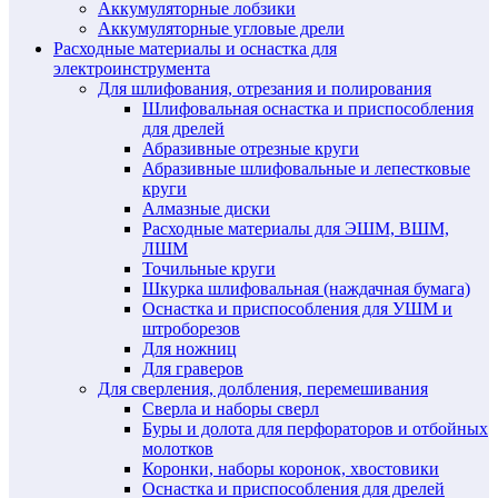
Аккумуляторные лобзики
Аккумуляторные угловые дрели
Расходные материалы и оснастка для
электроинструмента
Для шлифования, отрезания и полирования
Шлифовальная оснастка и приспособления
для дрелей
Абразивные отрезные круги
Абразивные шлифовальные и лепестковые
круги
Алмазные диски
Расходные материалы для ЭШМ, ВШМ,
ЛШМ
Точильные круги
Шкурка шлифовальная (наждачная бумага)
Оснастка и приспособления для УШМ и
штроборезов
Для ножниц
Для граверов
Для сверления, долбления, перемешивания
Сверла и наборы сверл
Буры и долота для перфораторов и отбойных
молотков
Коронки, наборы коронок, хвостовики
Оснастка и приспособления для дрелей