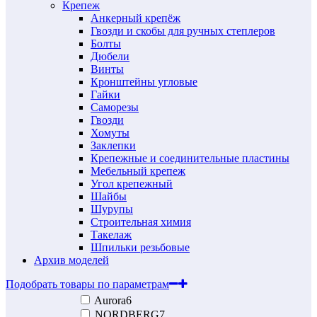
Крепеж
Анкерный крепёж
Гвозди и скобы для ручных степлеров
Болты
Дюбели
Винты
Кронштейны угловые
Гайки
Саморезы
Гвозди
Хомуты
Заклепки
Крепежные и соединительные пластины
Мебельный крепеж
Угол крепежный
Шайбы
Шурупы
Строительная химия
Такелаж
Шпильки резьбовые
Архив моделей
Подобрать товары по параметрам
Aurora
6
NORDBERG
7