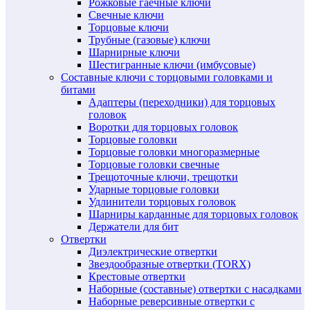
Рожковые гаечные ключи
Свечные ключи
Торцовые ключи
Трубные (газовые) ключи
Шарнирные ключи
Шестигранные ключи (имбусовые)
Составные ключи с торцовыми головками и
битами
Адаптеры (переходники) для торцовых
головок
Воротки для торцовых головок
Торцовые головки
Торцовые головки многоразмерные
Торцовые головки свечные
Трещоточные ключи, трещотки
Ударные торцовые головки
Удлинители торцовых головок
Шарниры карданные для торцовых головок
Держатели для бит
Отвертки
Диэлектрические отвертки
Звездообразные отвертки (TORX)
Крестовые отвертки
Наборные (составные) отвертки с насадками
Наборные реверсивные отвертки с