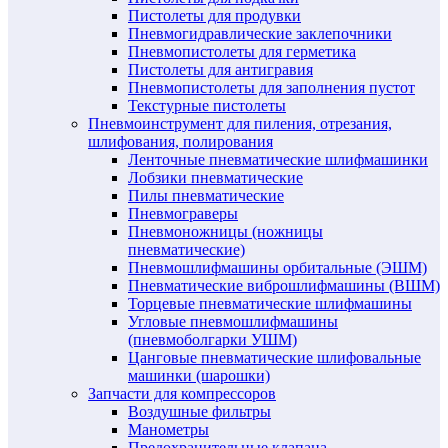
Пистолеты для продувки
Пневмогидравлические заклепочники
Пневмопистолеты для герметика
Пистолеты для антигравия
Пневмопистолеты для заполнения пустот
Текстурные пистолеты
Пневмоинструмент для пиления, отрезания,
шлифования, полирования
Ленточные пневматические шлифмашинки
Лобзики пневматические
Пилы пневматические
Пневмограверы
Пневмоножницы (ножницы
пневматические)
Пневмошлифмашины орбитальные (ЭШМ)
Пневматические виброшлифмашины (ВШМ)
Торцевые пневматические шлифмашины
Угловые пневмошлифмашины
(пневмоболгарки УШМ)
Цанговые пневматические шлифовальные
машинки (шарошки)
Запчасти для компрессоров
Воздушные фильтры
Манометры
Предохранительные клапана