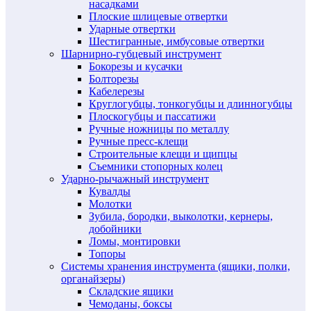
насадками
Плоские шлицевые отвертки
Ударные отвертки
Шестигранные, имбусовые отвертки
Шарнирно-губцевый инструмент
Бокорезы и кусачки
Болторезы
Кабелерезы
Круглогубцы, тонкогубцы и длинногубцы
Плоскогубцы и пассатижи
Ручные ножницы по металлу
Ручные пресс-клещи
Строительные клещи и щипцы
Съемники стопорных колец
Ударно-рычажный инструмент
Кувалды
Молотки
Зубила, бородки, выколотки, кернеры,
добойники
Ломы, монтировки
Топоры
Системы хранения инструмента (ящики, полки,
органайзеры)
Складские ящики
Чемоданы, боксы