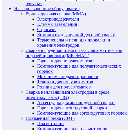
очистки
Электросварочное оборудование
Ручная дуговая сварка (MMA)
Электрододержатели
Клеммы заземления
Строгачи
Комплекты для ручной дуговой сварки
Термопеналы и печи для прокалки и
хранения электродов
Сварка в среде защитного газа с автоматической
подачей проволоки (MIG/MAG)
Горелки для полуавтоматов
Комплектующие для полуавтоматических
горелок
Механизмы подачи проволоки
Тележки для полуавтоматов
Ролики для полуавтоматов
Сварка неплавящимся электродом в среде
инертных газов (TIG)
Аксессуары для аргонодуговой сварки
Горелки для аргонодуговой сварки
Комплектующие для аргонодуговых горелок
Плазменная резка (CUT)
Плазмотроны
Комплектующие для плазмотронов