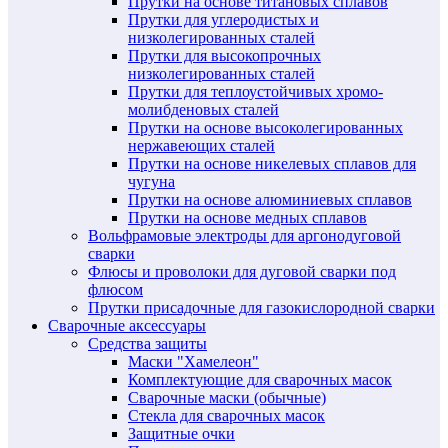
Прутки на основе титановых сплавов
Прутки для углеродистых и
низколегированных сталей
Прутки для высокопрочных
низколегированных сталей
Прутки для теплоустойчивых хромо-
молибденовых сталей
Прутки на основе высоколегированных
нержавеющих сталей
Прутки на основе никелевых сплавов для
чугуна
Прутки на основе алюминиевых сплавов
Прутки на основе медных сплавов
Вольфрамовые электроды для аргонодуговой
сварки
Флюсы и проволоки для дуговой сварки под
флюсом
Прутки присадочные для газокислородной сварки
Сварочные аксессуары
Средства защиты
Маски "Хамелеон"
Комплектующие для сварочных масок
Сварочные маски (обычные)
Стекла для сварочных масок
Защитные очки