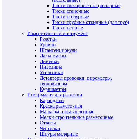
Тиски слесарные стационарные
Тиски станочные
Тиски столярные
Тиски трубные откидные (для труб)
Тиски цепные
Измерительный инструмент
Рулетки
Уровни
Штангенциркули
Дальномеры
Линейки
Нивелиры
Угольники
Детекторы проводки, пирометры,
тепловизоры
Курвиметры
Инструмент для разметки
Карандаши
Краска разметочная
Маркеры промышленные
Мелки строительные разметочные
Отвесы
Чертилки
Шнуры малярные