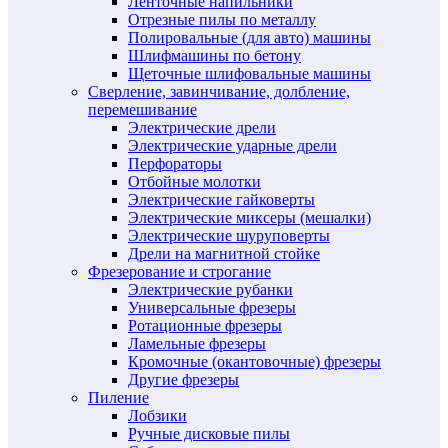
Ленточные напильники
Отрезные пилы по металлу
Полировальные (для авто) машины
Шлифмашины по бетону
Щеточные шлифовальные машины
Сверление, завинчивание, долбление,
перемешивание
Электрические дрели
Электрические ударные дрели
Перфораторы
Отбойные молотки
Электрические гайковерты
Электрические миксеры (мешалки)
Электрические шуруповерты
Дрели на магнитной стойке
Фрезерование и строгание
Электрические рубанки
Универсальные фрезеры
Ротационные фрезеры
Ламельные фрезеры
Кромочные (окантовочные) фрезеры
Другие фрезеры
Пиление
Лобзики
Ручные дисковые пилы