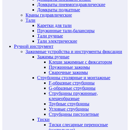
Домкраты пневмогидравлические
Домкраты подкатные
Краны гидравлические
Тали
Каретки для тали
Пружинные тали-балансиры
Тали ручные
Тали электрические
Ручной инструмент
Зажимные устройства и инструменты фиксации
Зажимы ручные
Клещи зажимные с фиксатором
Пружинные зажимы
Сварочные зажимы
Струбцины столярные и монтажные
F-образные струбцины
G-образные струбцины
Струбцины пружинные,
клещеобразные
Трубные струбцины
Угловые струбцины
Струбцины пистолетные
Тиски
Тиски слесарные переносные
(настольные)