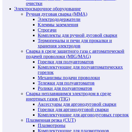
очистки
Электросварочное оборудование
Ручная дуговая сварка (MMA)
Электрододержатели
Клеммы заземления
Строгачи
Комплекты для ручной дуговой сварки
Термопеналы и печи для прокалки и
хранения электродов
Сварка в среде защитного газа с автоматической
подачей проволоки (MIG/MAG)
Горелки для полуавтоматов
Комплектующие для полуавтоматических
горелок
Механизмы подачи проволоки
Тележки для полуавтоматов
Ролики для полуавтоматов
Сварка неплавящимся электродом в среде
инертных газов (TIG)
Аксессуары для аргонодуговой сварки
Горелки для аргонодуговой сварки
Комплектующие для аргонодуговых горелок
Плазменная резка (CUT)
Плазмотроны
Комплектующие для плазмотронов