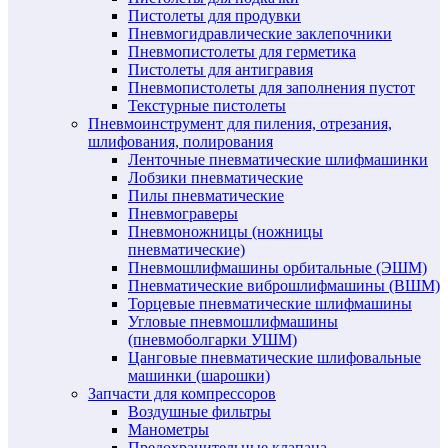
Пистолеты для продувки
Пневмогидравлические заклепочники
Пневмопистолеты для герметика
Пистолеты для антигравия
Пневмопистолеты для заполнения пустот
Текстурные пистолеты
Пневмоинструмент для пиления, отрезания,
шлифования, полирования
Ленточные пневматические шлифмашинки
Лобзики пневматические
Пилы пневматические
Пневмограверы
Пневмоножницы (ножницы
пневматические)
Пневмошлифмашины орбитальные (ЭШМ)
Пневматические виброшлифмашины (ВШМ)
Торцевые пневматические шлифмашины
Угловые пневмошлифмашины
(пневмоболгарки УШМ)
Цанговые пневматические шлифовальные
машинки (шарошки)
Запчасти для компрессоров
Воздушные фильтры
Манометры
Предохранительные клапана