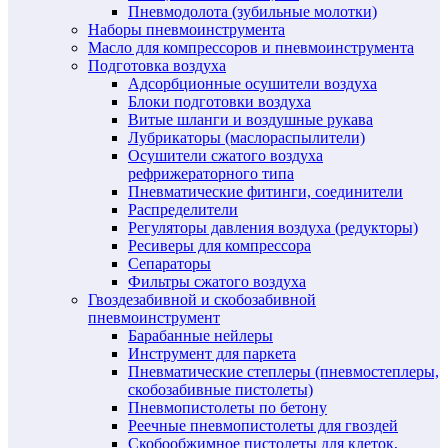
Пневмодолота (зубильные молотки)
Наборы пневмоинструмента
Масло для компрессоров и пневмоинструмента
Подготовка воздуха
Адсорбционные осушители воздуха
Блоки подготовки воздуха
Витые шланги и воздушные рукава
Лубрикаторы (маслораспылители)
Осушители сжатого воздуха
рефрижераторного типа
Пневматические фитинги, соединители
Распределители
Регуляторы давления воздуха (редукторы)
Ресиверы для компрессора
Сепараторы
Фильтры сжатого воздуха
Гвоздезабивной и скобозабивной
пневмоинструмент
Барабанные нейлеры
Инструмент для паркета
Пневматические степлеры (пневмостеплеры,
скобозабивные пистолеты)
Пневмопистолеты по бетону
Реечные пневмопистолеты для гвоздей
Скобообжимное пистолеты для клеток,