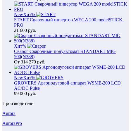
New
Хит
%
START Сварочный инвертор WEGA 200 modelSTICK
PRO
21 600
руб.
Хит
%
Сварог Сварочный полуавтомат STANDART MIG
500(N388)
От
314 270
руб.
New
Хит
%
GROVERS Аргонодуговой аппарат WSME-200 LCD
AC/DC Pulse
99 000
руб.
Производители
Aurora
AuroraPro