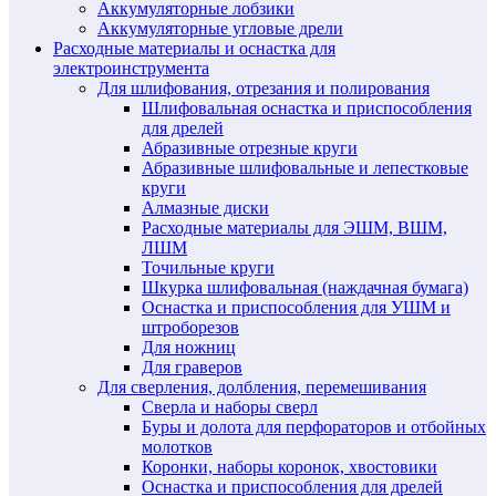
Аккумуляторные лобзики
Аккумуляторные угловые дрели
Расходные материалы и оснастка для
электроинструмента
Для шлифования, отрезания и полирования
Шлифовальная оснастка и приспособления
для дрелей
Абразивные отрезные круги
Абразивные шлифовальные и лепестковые
круги
Алмазные диски
Расходные материалы для ЭШМ, ВШМ,
ЛШМ
Точильные круги
Шкурка шлифовальная (наждачная бумага)
Оснастка и приспособления для УШМ и
штроборезов
Для ножниц
Для граверов
Для сверления, долбления, перемешивания
Сверла и наборы сверл
Буры и долота для перфораторов и отбойных
молотков
Коронки, наборы коронок, хвостовики
Оснастка и приспособления для дрелей