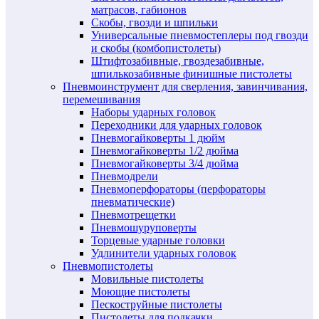
матрасов, габионов
Скобы, гвозди и шпильки
Универсальные пневмостеплеры под гвозди
и скобы (комбопистолеты)
Штифтозабивные, гвоздезабивные,
шпилькозабивные финишные пистолеты
Пневмоинструмент для сверления, завинчивания,
перемешивания
Наборы ударных головок
Переходники для ударных головок
Пневмогайковерты 1 дюйм
Пневмогайковерты 1/2 дюйма
Пневмогайковерты 3/4 дюйма
Пневмодрели
Пневмоперфораторы (перфораторы
пневматические)
Пневмотрещетки
Пневмошуруповерты
Торцевые ударные головки
Удлинители ударных головок
Пневмопистолеты
Мовильные пистолеты
Моющие пистолеты
Пескоструйные пистолеты
Пистолеты для подкачки