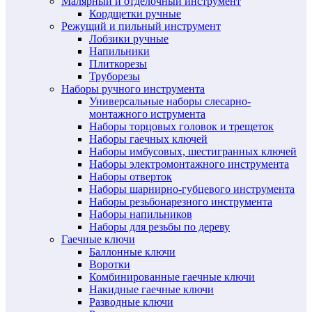
Малярный и отделочный инструмент
Кордщетки ручные
Режущий и пильный инструмент
Лобзики ручные
Напильники
Плиткорезы
Труборезы
Наборы ручного инструмента
Универсальные наборы слесарно-
монтажного иструмента
Наборы торцовых головок и трещеток
Наборы гаечных ключей
Наборы имбусовых, шестигранных ключей
Наборы электромонтажного инструмента
Наборы отверток
Наборы шарнирно-губцевого инструмента
Наборы резьбонарезного инструмента
Наборы напильников
Наборы для резьбы по дереву
Гаечные ключи
Баллонные ключи
Воротки
Комбинированные гаечные ключи
Накидные гаечные ключи
Разводные ключи