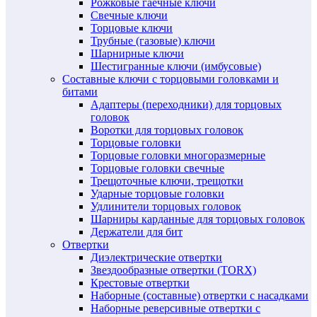
Рожковые гаечные ключи
Свечные ключи
Торцовые ключи
Трубные (газовые) ключи
Шарнирные ключи
Шестигранные ключи (имбусовые)
Составные ключи с торцовыми головками и
битами
Адаптеры (переходники) для торцовых
головок
Воротки для торцовых головок
Торцовые головки
Торцовые головки многоразмерные
Торцовые головки свечные
Трещоточные ключи, трещотки
Ударные торцовые головки
Удлинители торцовых головок
Шарниры карданные для торцовых головок
Держатели для бит
Отвертки
Диэлектрические отвертки
Звездообразные отвертки (TORX)
Крестовые отвертки
Наборные (составные) отвертки с насадками
Наборные реверсивные отвертки с