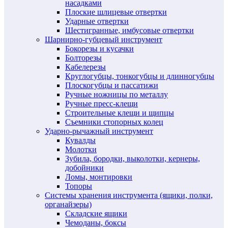
насадками
Плоские шлицевые отвертки
Ударные отвертки
Шестигранные, имбусовые отвертки
Шарнирно-губцевый инструмент
Бокорезы и кусачки
Болторезы
Кабелерезы
Круглогубцы, тонкогубцы и длинногубцы
Плоскогубцы и пассатижи
Ручные ножницы по металлу
Ручные пресс-клещи
Строительные клещи и щипцы
Съемники стопорных колец
Ударно-рычажный инструмент
Кувалды
Молотки
Зубила, бородки, выколотки, кернеры,
добойники
Ломы, монтировки
Топоры
Системы хранения инструмента (ящики, полки,
органайзеры)
Складские ящики
Чемоданы, боксы