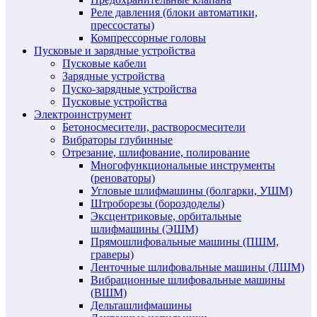
Реле давления (блоки автоматики,
прессостаты)
Компрессорные головы
Пусковые и зарядные устройства
Пусковые кабели
Зарядные устройства
Пуско-зарядные устройства
Пусковые устройства
Электроинструмент
Бетоносмесители, растворосмесители
Вибраторы глубинные
Отрезание, шлифование, полирование
Многофункциональные инструменты
(реноваторы)
Угловые шлифмашины (болгарки, УШМ)
Штроборезы (бороздоделы)
Эксцентриковые, орбитальные
шлифмашины (ЭШМ)
Прямошлифовальные машины (ПШМ,
граверы)
Ленточные шлифовальные машины (ЛШМ)
Вибрационные шлифовальные машины
(ВШМ)
Дельташлифмашины