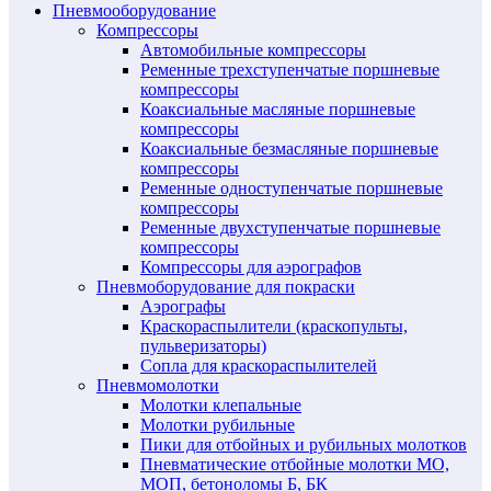
Пневмооборудование
Компрессоры
Автомобильные компрессоры
Ременные трехступенчатые поршневые
компрессоры
Коаксиальные масляные поршневые
компрессоры
Коаксиальные безмасляные поршневые
компрессоры
Ременные одноступенчатые поршневые
компрессоры
Ременные двухступенчатые поршневые
компрессоры
Компрессоры для аэрографов
Пневмоборудование для покраски
Аэрографы
Краскораспылители (краскопульты,
пульверизаторы)
Сопла для краскораспылителей
Пневмомолотки
Молотки клепальные
Молотки рубильные
Пики для отбойных и рубильных молотков
Пневматические отбойные молотки МО,
МОП, бетоноломы Б, БК