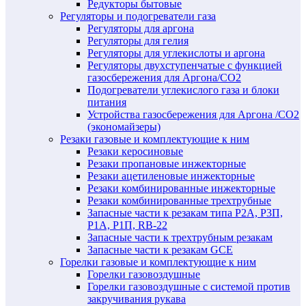
Редукторы бытовые
Регуляторы и подогреватели газа
Регуляторы для аргона
Регуляторы для гелия
Регуляторы для углекислоты и аргона
Регуляторы двухступенчатые c функцией
газосбережения для Аргона/СО2
Подогреватели углекислого газа и блоки
питания
Устройства газосбережения для Аргона /СО2
(экономайзеры)
Резаки газовые и комплектующие к ним
Резаки керосиновые
Резаки пропановые инжекторные
Резаки ацетиленовые инжекторные
Резаки комбинированные инжекторные
Резаки комбинированные трехтрубные
Запасные части к резакам типа Р2А, Р3П,
Р1А, Р1П, RB-22
Запасные части к трехтрубным резакам
Запасные части к резакам GCE
Горелки газовые и комплектующие к ним
Горелки газовоздушные
Горелки газовоздушные с системой против
закручивания рукава