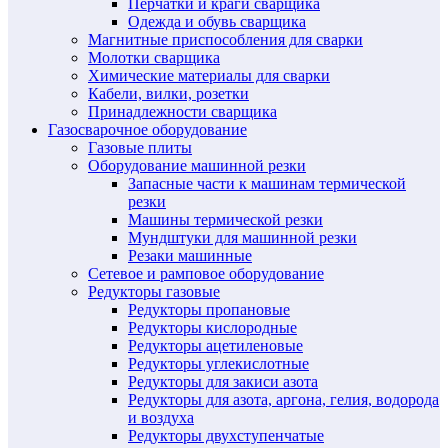
Перчатки и краги сварщика
Одежда и обувь сварщика
Магнитные приспособления для сварки
Молотки сварщика
Химические материалы для сварки
Кабели, вилки, розетки
Принадлежности сварщика
Газосварочное оборудование
Газовые плиты
Оборудование машинной резки
Запасные части к машинам термической
резки
Машины термической резки
Мундштуки для машинной резки
Резаки машинные
Сетевое и рамповое оборудование
Редукторы газовые
Редукторы пропановые
Редукторы кислородные
Редукторы ацетиленовые
Редукторы углекислотные
Редукторы для закиси азота
Редукторы для азота, аргона, гелия, водорода
и воздуха
Редукторы двухступенчатые