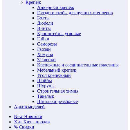
Крепеж
Анкерный крепёж
Гвозди и скобы для ручных степлеров
Болты
Дюбели
Винты
Кронштейны угловые
Гайки
Саморезы
Гвозди
Хомуты
Заклепки
Крепежные и соединительные пластины
Мебельный крепеж
Угол крепежный
Шайбы
Шурупы
Строительная химия
Такелаж
Шпильки резьбовые
Архив моделей
New
Новинки
Хит
Хиты продаж
%
Скидки