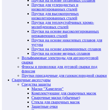
Прутки на основе титановых сплавов
Прутки для углеродистых и
низколегированных сталей
Прутки для высокопрочных
низколегированных сталей
Прутки для теплоустойчивых хромо-
молибденовых сталей
Прутки на основе высоколегированных
нержавеющих сталей
Прутки на основе никелевых сплавов для
чугуна
Прутки на основе алюминиевых сплавов
Прутки на основе медных сплавов
Вольфрамовые электроды для аргонодуговой
сварки
Флюсы и проволоки для дуговой сварки под
флюсом
Прутки присадочные для газокислородной сварки
Сварочные аксессуары
Средства защиты
Маски "Хамелеон"
Комплектующие для сварочных масок
Сварочные маски (обычные)
Стекла для сварочных масок
Защитные очки