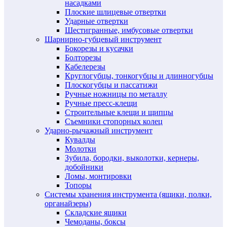
насадками
Плоские шлицевые отвертки
Ударные отвертки
Шестигранные, имбусовые отвертки
Шарнирно-губцевый инструмент
Бокорезы и кусачки
Болторезы
Кабелерезы
Круглогубцы, тонкогубцы и длинногубцы
Плоскогубцы и пассатижи
Ручные ножницы по металлу
Ручные пресс-клещи
Строительные клещи и щипцы
Съемники стопорных колец
Ударно-рычажный инструмент
Кувалды
Молотки
Зубила, бородки, выколотки, кернеры,
добойники
Ломы, монтировки
Топоры
Системы хранения инструмента (ящики, полки,
органайзеры)
Складские ящики
Чемоданы, боксы