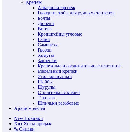
Крепеж
Анкерный крепёж
Гвозди и скобы для ручных степлеров
Болты
Дюбели
Винты
Кронштейны угловые
Гайки
Саморезы
Гвозди
Хомуты
Заклепки
Крепежные и соединительные пластины
Мебельный крепеж
Угол крепежный
Шайбы
Шурупы
Строительная химия
Такелаж
Шпильки резьбовые
Архив моделей
New
Новинки
Хит
Хиты продаж
%
Скидки