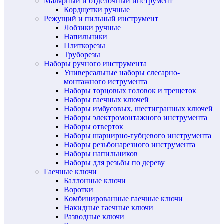
Малярный и отделочный инструмент
Кордщетки ручные
Режущий и пильный инструмент
Лобзики ручные
Напильники
Плиткорезы
Труборезы
Наборы ручного инструмента
Универсальные наборы слесарно-
монтажного иструмента
Наборы торцовых головок и трещеток
Наборы гаечных ключей
Наборы имбусовых, шестигранных ключей
Наборы электромонтажного инструмента
Наборы отверток
Наборы шарнирно-губцевого инструмента
Наборы резьбонарезного инструмента
Наборы напильников
Наборы для резьбы по дереву
Гаечные ключи
Баллонные ключи
Воротки
Комбинированные гаечные ключи
Накидные гаечные ключи
Разводные ключи