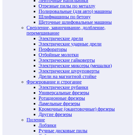
Ленточные напильники
Отрезные пилы по металлу
Полировальные (для авто) машины
Шлифмашины по бетону
Щеточные шлифовальные машины
Сверление, завинчивание, долбление,
перемешивание
Электрические дрели
Электрические ударные дрели
Перфораторы
Отбойные молотки
Электрические гайковерты
Электрические миксеры (мешалки)
Электрические шуруповерты
Дрели на магнитной стойке
Фрезерование и строгание
Электрические рубанки
Универсальные фрезеры
Ротационные фрезеры
Ламельные фрезеры
Кромочные (окантовочные) фрезеры
Другие фрезеры
Пиление
Лобзики
Ручные дисковые пилы