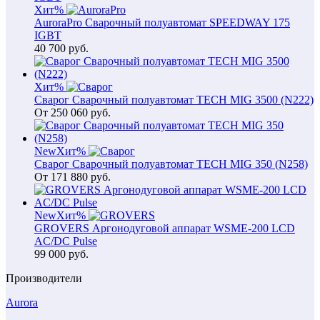
Хит
%
AuroraPro Сварочный полуавтомат SPEEDWAY 175
IGBT
40 700
руб.
Хит
%
Сварог Сварочный полуавтомат TECH MIG 3500 (N222)
От
250 060
руб.
New
Хит
%
Сварог Сварочный полуавтомат TECH MIG 350 (N258)
От
171 880
руб.
New
Хит
%
GROVERS Аргонодуговой аппарат WSME-200 LCD
AC/DC Pulse
99 000
руб.
Производители
Aurora