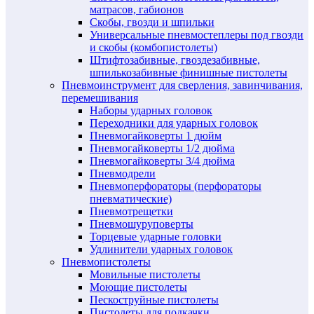
матрасов, габионов
Скобы, гвозди и шпильки
Универсальные пневмостеплеры под гвозди
и скобы (комбопистолеты)
Штифтозабивные, гвоздезабивные,
шпилькозабивные финишные пистолеты
Пневмоинструмент для сверления, завинчивания,
перемешивания
Наборы ударных головок
Переходники для ударных головок
Пневмогайковерты 1 дюйм
Пневмогайковерты 1/2 дюйма
Пневмогайковерты 3/4 дюйма
Пневмодрели
Пневмоперфораторы (перфораторы
пневматические)
Пневмотрещетки
Пневмошуруповерты
Торцевые ударные головки
Удлинители ударных головок
Пневмопистолеты
Мовильные пистолеты
Моющие пистолеты
Пескоструйные пистолеты
Пистолеты для подкачки