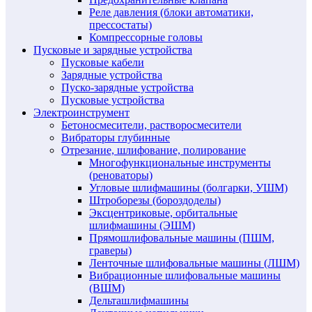
Реле давления (блоки автоматики,
прессостаты)
Компрессорные головы
Пусковые и зарядные устройства
Пусковые кабели
Зарядные устройства
Пуско-зарядные устройства
Пусковые устройства
Электроинструмент
Бетоносмесители, растворосмесители
Вибраторы глубинные
Отрезание, шлифование, полирование
Многофункциональные инструменты
(реноваторы)
Угловые шлифмашины (болгарки, УШМ)
Штроборезы (бороздоделы)
Эксцентриковые, орбитальные
шлифмашины (ЭШМ)
Прямошлифовальные машины (ПШМ,
граверы)
Ленточные шлифовальные машины (ЛШМ)
Вибрационные шлифовальные машины
(ВШМ)
Дельташлифмашины