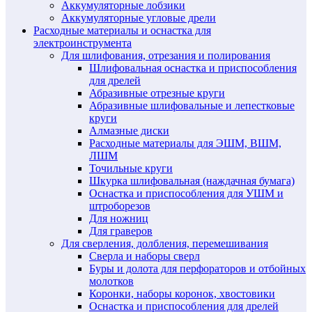
Аккумуляторные лобзики
Аккумуляторные угловые дрели
Расходные материалы и оснастка для
электроинструмента
Для шлифования, отрезания и полирования
Шлифовальная оснастка и приспособления
для дрелей
Абразивные отрезные круги
Абразивные шлифовальные и лепестковые
круги
Алмазные диски
Расходные материалы для ЭШМ, ВШМ,
ЛШМ
Точильные круги
Шкурка шлифовальная (наждачная бумага)
Оснастка и приспособления для УШМ и
штроборезов
Для ножниц
Для граверов
Для сверления, долбления, перемешивания
Сверла и наборы сверл
Буры и долота для перфораторов и отбойных
молотков
Коронки, наборы коронок, хвостовики
Оснастка и приспособления для дрелей