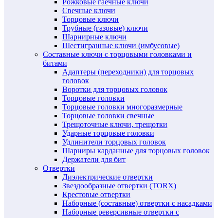
Рожковые гаечные ключи
Свечные ключи
Торцовые ключи
Трубные (газовые) ключи
Шарнирные ключи
Шестигранные ключи (имбусовые)
Составные ключи с торцовыми головками и
битами
Адаптеры (переходники) для торцовых
головок
Воротки для торцовых головок
Торцовые головки
Торцовые головки многоразмерные
Торцовые головки свечные
Трещоточные ключи, трещотки
Ударные торцовые головки
Удлинители торцовых головок
Шарниры карданные для торцовых головок
Держатели для бит
Отвертки
Диэлектрические отвертки
Звездообразные отвертки (TORX)
Крестовые отвертки
Наборные (составные) отвертки с насадками
Наборные реверсивные отвертки с