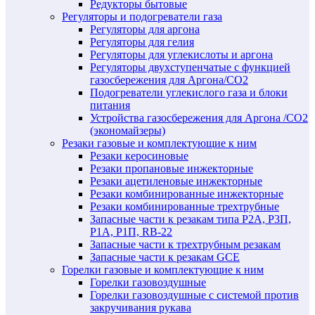
Редукторы бытовые
Регуляторы и подогреватели газа
Регуляторы для аргона
Регуляторы для гелия
Регуляторы для углекислоты и аргона
Регуляторы двухступенчатые c функцией
газосбережения для Аргона/СО2
Подогреватели углекислого газа и блоки
питания
Устройства газосбережения для Аргона /СО2
(экономайзеры)
Резаки газовые и комплектующие к ним
Резаки керосиновые
Резаки пропановые инжекторные
Резаки ацетиленовые инжекторные
Резаки комбинированные инжекторные
Резаки комбинированные трехтрубные
Запасные части к резакам типа Р2А, Р3П,
Р1А, Р1П, RB-22
Запасные части к трехтрубным резакам
Запасные части к резакам GCE
Горелки газовые и комплектующие к ним
Горелки газовоздушные
Горелки газовоздушные с системой против
закручивания рукава