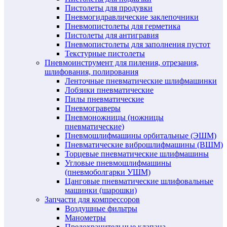
Пистолеты для продувки
Пневмогидравлические заклепочники
Пневмопистолеты для герметика
Пистолеты для антигравия
Пневмопистолеты для заполнения пустот
Текстурные пистолеты
Пневмоинструмент для пиления, отрезания,
шлифования, полирования
Ленточные пневматические шлифмашинки
Лобзики пневматические
Пилы пневматические
Пневмограверы
Пневмоножницы (ножницы
пневматические)
Пневмошлифмашины орбитальные (ЭШМ)
Пневматические виброшлифмашины (ВШМ)
Торцевые пневматические шлифмашины
Угловые пневмошлифмашины
(пневмоболгарки УШМ)
Цанговые пневматические шлифовальные
машинки (шарошки)
Запчасти для компрессоров
Воздушные фильтры
Манометры
Предохранительные клапана