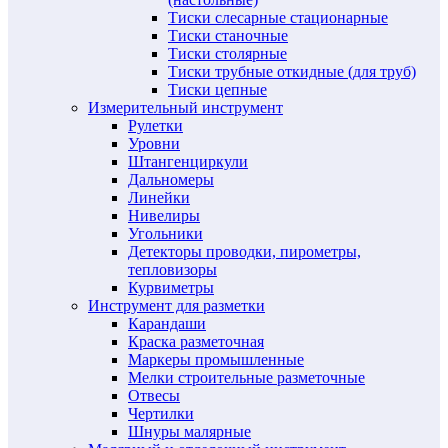
Тиски слесарные стационарные
Тиски станочные
Тиски столярные
Тиски трубные откидные (для труб)
Тиски цепные
Измерительный инструмент
Рулетки
Уровни
Штангенциркули
Дальномеры
Линейки
Нивелиры
Угольники
Детекторы проводки, пирометры,
тепловизоры
Курвиметры
Инструмент для разметки
Карандаши
Краска разметочная
Маркеры промышленные
Мелки строительные разметочные
Отвесы
Чертилки
Шнуры малярные