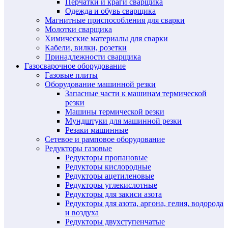
Перчатки и краги сварщика
Одежда и обувь сварщика
Магнитные приспособления для сварки
Молотки сварщика
Химические материалы для сварки
Кабели, вилки, розетки
Принадлежности сварщика
Газосварочное оборудование
Газовые плиты
Оборудование машинной резки
Запасные части к машинам термической
резки
Машины термической резки
Мундштуки для машинной резки
Резаки машинные
Сетевое и рамповое оборудование
Редукторы газовые
Редукторы пропановые
Редукторы кислородные
Редукторы ацетиленовые
Редукторы углекислотные
Редукторы для закиси азота
Редукторы для азота, аргона, гелия, водорода
и воздуха
Редукторы двухступенчатые