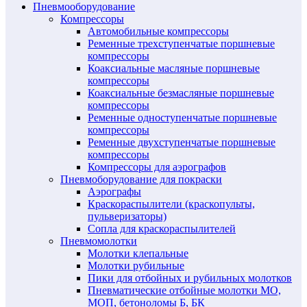
Пневмооборудование
Компрессоры
Автомобильные компрессоры
Ременные трехступенчатые поршневые
компрессоры
Коаксиальные масляные поршневые
компрессоры
Коаксиальные безмасляные поршневые
компрессоры
Ременные одноступенчатые поршневые
компрессоры
Ременные двухступенчатые поршневые
компрессоры
Компрессоры для аэрографов
Пневмоборудование для покраски
Аэрографы
Краскораспылители (краскопульты,
пульверизаторы)
Сопла для краскораспылителей
Пневмомолотки
Молотки клепальные
Молотки рубильные
Пики для отбойных и рубильных молотков
Пневматические отбойные молотки МО,
МОП, бетоноломы Б, БК