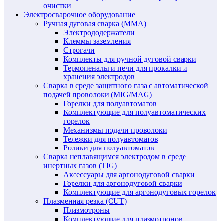
очистки
Электросварочное оборудование
Ручная дуговая сварка (MMA)
Электрододержатели
Клеммы заземления
Строгачи
Комплекты для ручной дуговой сварки
Термопеналы и печи для прокалки и
хранения электродов
Сварка в среде защитного газа с автоматической
подачей проволоки (MIG/MAG)
Горелки для полуавтоматов
Комплектующие для полуавтоматических
горелок
Механизмы подачи проволоки
Тележки для полуавтоматов
Ролики для полуавтоматов
Сварка неплавящимся электродом в среде
инертных газов (TIG)
Аксессуары для аргонодуговой сварки
Горелки для аргонодуговой сварки
Комплектующие для аргонодуговых горелок
Плазменная резка (CUT)
Плазмотроны
Комплектующие для плазмотронов