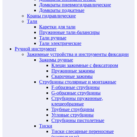
Домкраты пневмогидравлические
Домкраты подкатные
Краны гидравлические
Тали
Каретки для тали
Пружинные тали-балансиры
Тали ручные
Тали электрические
Ручной инструмент
Зажимные устройства и инструменты фиксации
Зажимы ручные
Клещи зажимные с фиксатором
Пружинные зажимы
Сварочные зажимы
Струбцины столярные и монтажные
F-образные струбцины
G-образные струбцины
Струбцины пружинные,
клещеобразные
Трубные струбцины
Угловые струбцины
Струбцины пистолетные
Тиски
Тиски слесарные переносные
(настольные)