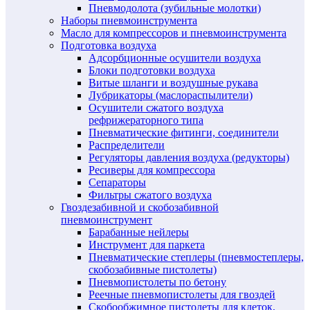
Пневмодолота (зубильные молотки)
Наборы пневмоинструмента
Масло для компрессоров и пневмоинструмента
Подготовка воздуха
Адсорбционные осушители воздуха
Блоки подготовки воздуха
Витые шланги и воздушные рукава
Лубрикаторы (маслораспылители)
Осушители сжатого воздуха
рефрижераторного типа
Пневматические фитинги, соединители
Распределители
Регуляторы давления воздуха (редукторы)
Ресиверы для компрессора
Сепараторы
Фильтры сжатого воздуха
Гвоздезабивной и скобозабивной
пневмоинструмент
Барабанные нейлеры
Инструмент для паркета
Пневматические степлеры (пневмостеплеры,
скобозабивные пистолеты)
Пневмопистолеты по бетону
Реечные пневмопистолеты для гвоздей
Скобообжимное пистолеты для клеток,