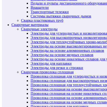
Педали и пульты дистанционного оборудован
Вращатели
Транспортные тележки
Системы вытяжки сварочных дымов
Сварка пластиковых труб
Сварочные материалы
Сварочные электроды
Электроды для углеродистых и низколегиров
Электроды для высокопрочных низколегиров
Электроды для теплоустойчивых хромо-моли
Электроды на основе высоколегированных н
Электроды на основе алюминиевых сплавов
Электроды на основе медных сплавов
Электроды на основе никелевых сплавов для 
Электроды для наплавки
Электроды для резки и строжки
Сварочная проволока сплошная
Проволока сплошная для углеродистых и низ
Проволока сплошная для высокопрочных низ
Проволока сплошная для теплоустойчивых х
Проволока сплошная на основе высоколегир
Проволока сплошная на основе никелевых спл
Проволока сплошная на основе алюминиевых
Проволока сплошная на основе медных сплав
Проволока сплошная для наплавки