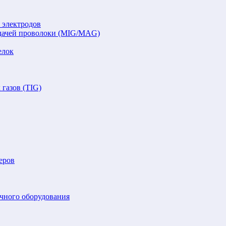
 электродов
подачей проволоки (MIG/MAG)
елок
газов (TIG)
еров
очного оборудования