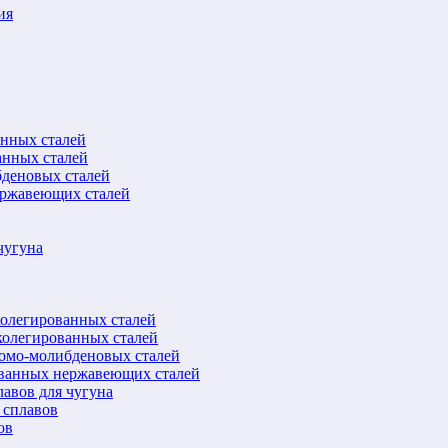
ия
анных сталей
анных сталей
бденовых сталей
ержавеющих сталей
чугуна
колегированных сталей
колегированных сталей
ромо-молибденовых сталей
ованных нержавеющих сталей
авов для чугуна
 сплавов
ов