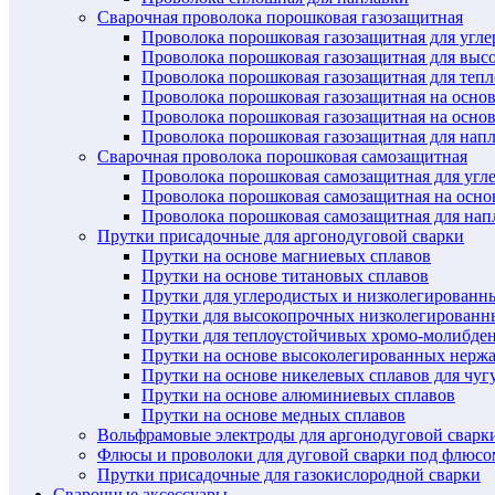
Сварочная проволока порошковая газозащитная
Проволока порошковая газозащитная для угл
Проволока порошковая газозащитная для выс
Проволока порошковая газозащитная для теп
Проволока порошковая газозащитная на осно
Проволока порошковая газозащитная на основ
Проволока порошковая газозащитная для нап
Сварочная проволока порошковая самозащитная
Проволока порошковая самозащитная для угл
Проволока порошковая самозащитная на осн
Проволока порошковая самозащитная для нап
Прутки присадочные для аргонодуговой сварки
Прутки на основе магниевых сплавов
Прутки на основе титановых сплавов
Прутки для углеродистых и низколегированн
Прутки для высокопрочных низколегированн
Прутки для теплоустойчивых хромо-молибде
Прутки на основе высоколегированных нерж
Прутки на основе никелевых сплавов для чуг
Прутки на основе алюминиевых сплавов
Прутки на основе медных сплавов
Вольфрамовые электроды для аргонодуговой сварк
Флюсы и проволоки для дуговой сварки под флюсо
Прутки присадочные для газокислородной сварки
Сварочные аксессуары