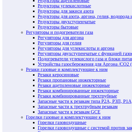
Редукторы ацетиленовые
Редукторы углекислотные
Редукторы для закиси азота
Редукторы для азота, аргона, гелия, водорода 
Редукторы двухступенчатые
Редукторы бытовые
Регуляторы и подогреватели газа
Регуляторы для аргона
Регуляторы для гелия
Регуляторы для углекислоты и аргона
Регуляторы двухступенчатые c функцией газ
Подогреватели углекислого газа и блоки пита
Устройства газосбережения для Аргона /СО2 
Резаки газовые и комплектующие к ним
Резаки керосиновые
Резаки пропановые инжекторные
Резаки ацетиленовые инжекторные
Резаки комбинированные инжекторные
Резаки комбинированные трехтрубные
Запасные части к резакам типа Р2А, Р3П, Р1А
Запасные части к трехтрубным резакам
Запасные части к резакам GCE
Горелки газовые и комплектующие к ним
Горелки газовоздушные
Горелки газовоздушные с системой против за