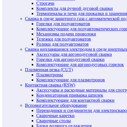
Строгачи
Комплекты для ручной дуговой сварки
Термопеналы и печи для прокалки и хранения
Сварка в среде защитного газа с автоматической 
Горелки для полуавтоматов
Комплектующие для полуавтоматических гор
Механизмы подачи проволоки
Тележки для полуавтоматов
Ролики для полуавтоматов
Сварка неплавящимся электродом в среде инертных 
Аксессуары для аргонодуговой сварки
Горелки для аргонодуговой сварки
Комплектующие для аргонодуговых горелок
Плазменная резка (CUT)
Плазмотроны
Комплектующие для плазмотронов
Контактная сварка (RSW)
Аксессуары и расходные материалы для спотт
Конденсаторная приварка шпилек
Комплектующие для контактной сварки
Вспомогательное оборудование
Переходники и соединители для электросвар
Сварочные каретки
Сварочные столы
Блоки водяного охлаждения