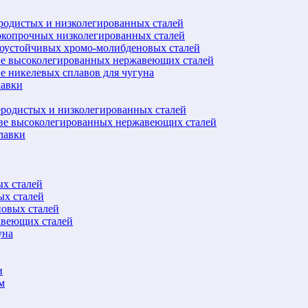
еродистых и низколегированных сталей
окопрочных низколегированных сталей
лоустойчивых хромо-молибденовых сталей
ве высоколегированных нержавеющих сталей
е никелевых сплавов для чугуна
лавки
еродистых и низколегированных сталей
ове высоколегированных нержавеющих сталей
лавки
ых сталей
ых сталей
новых сталей
авеющих сталей
уна
и
м