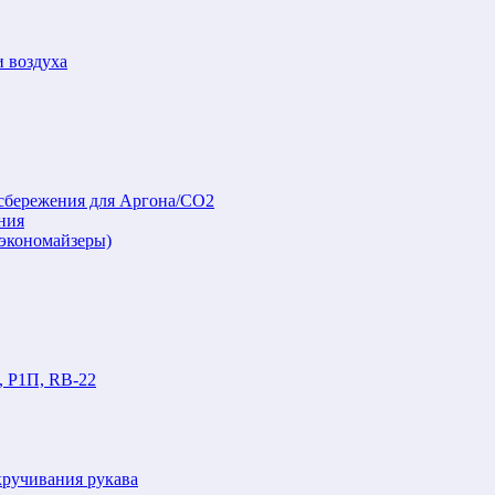
и воздуха
осбережения для Аргона/СО2
ния
(экономайзеры)
, Р1П, RB-22
кручивания рукава