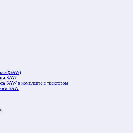
люса (SAW)
люса SAW
юса SAW в комплекте с трактором
флюса SAW
ки