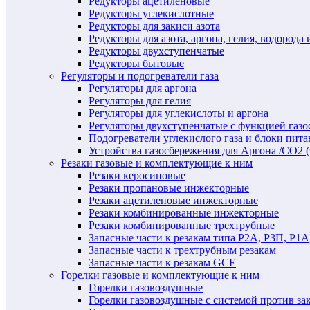
Редукторы ацетиленовые
Редукторы углекислотные
Редукторы для закиси азота
Редукторы для азота, аргона, гелия, водорода 
Редукторы двухступенчатые
Редукторы бытовые
Регуляторы и подогреватели газа
Регуляторы для аргона
Регуляторы для гелия
Регуляторы для углекислоты и аргона
Регуляторы двухступенчатые c функцией газ
Подогреватели углекислого газа и блоки пита
Устройства газосбережения для Аргона /СО2 
Резаки газовые и комплектующие к ним
Резаки керосиновые
Резаки пропановые инжекторные
Резаки ацетиленовые инжекторные
Резаки комбинированные инжекторные
Резаки комбинированные трехтрубные
Запасные части к резакам типа Р2А, Р3П, Р1А
Запасные части к трехтрубным резакам
Запасные части к резакам GCE
Горелки газовые и комплектующие к ним
Горелки газовоздушные
Горелки газовоздушные с системой против за