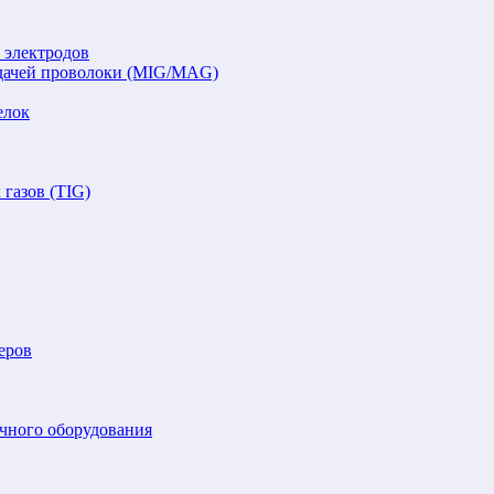
 электродов
подачей проволоки (MIG/MAG)
елок
газов (TIG)
еров
очного оборудования