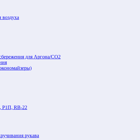
и воздуха
осбережения для Аргона/СО2
ния
(экономайзеры)
, Р1П, RB-22
кручивания рукава