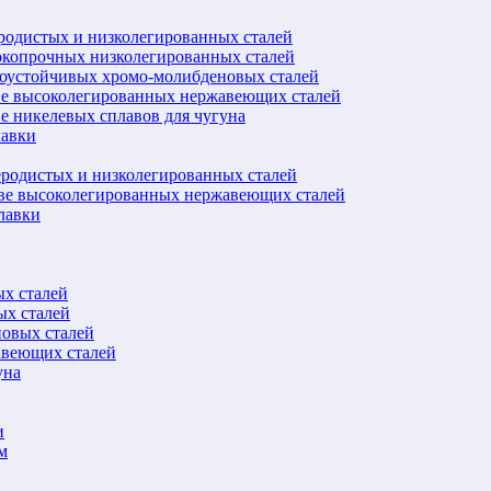
еродистых и низколегированных сталей
окопрочных низколегированных сталей
лоустойчивых хромо-молибденовых сталей
ве высоколегированных нержавеющих сталей
е никелевых сплавов для чугуна
лавки
еродистых и низколегированных сталей
ове высоколегированных нержавеющих сталей
лавки
ых сталей
ых сталей
новых сталей
авеющих сталей
уна
и
м