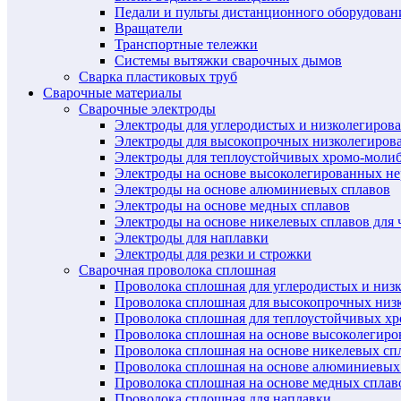
Педали и пульты дистанционного оборудован
Вращатели
Транспортные тележки
Системы вытяжки сварочных дымов
Сварка пластиковых труб
Сварочные материалы
Сварочные электроды
Электроды для углеродистых и низколегиров
Электроды для высокопрочных низколегиров
Электроды для теплоустойчивых хромо-моли
Электроды на основе высоколегированных н
Электроды на основе алюминиевых сплавов
Электроды на основе медных сплавов
Электроды на основе никелевых сплавов для 
Электроды для наплавки
Электроды для резки и строжки
Сварочная проволока сплошная
Проволока сплошная для углеродистых и низ
Проволока сплошная для высокопрочных низ
Проволока сплошная для теплоустойчивых х
Проволока сплошная на основе высоколегир
Проволока сплошная на основе никелевых спл
Проволока сплошная на основе алюминиевых
Проволока сплошная на основе медных сплав
Проволока сплошная для наплавки