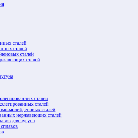
ия
анных сталей
анных сталей
бденовых сталей
ержавеющих сталей
чугуна
колегированных сталей
колегированных сталей
ромо-молибденовых сталей
ованных нержавеющих сталей
авов для чугуна
 сплавов
ов