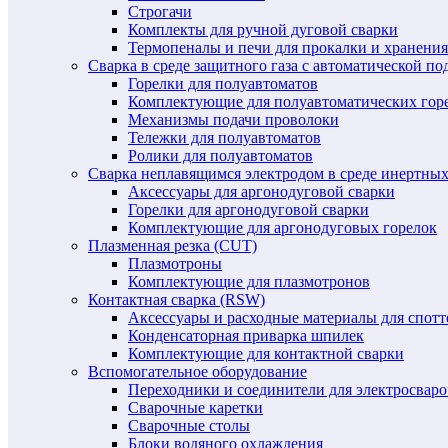
Строгачи
Комплекты для ручной дуговой сварки
Термопеналы и печи для прокалки и хранения
Сварка в среде защитного газа с автоматической 
Горелки для полуавтоматов
Комплектующие для полуавтоматических гор
Механизмы подачи проволоки
Тележки для полуавтоматов
Ролики для полуавтоматов
Сварка неплавящимся электродом в среде инертных 
Аксессуары для аргонодуговой сварки
Горелки для аргонодуговой сварки
Комплектующие для аргонодуговых горелок
Плазменная резка (CUT)
Плазмотроны
Комплектующие для плазмотронов
Контактная сварка (RSW)
Аксессуары и расходные материалы для спотт
Конденсаторная приварка шпилек
Комплектующие для контактной сварки
Вспомогательное оборудование
Переходники и соединители для электросвар
Сварочные каретки
Сварочные столы
Блоки водяного охлаждения