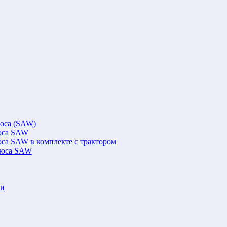
люса (SAW)
люса SAW
юса SAW в комплекте с трактором
флюса SAW
ки