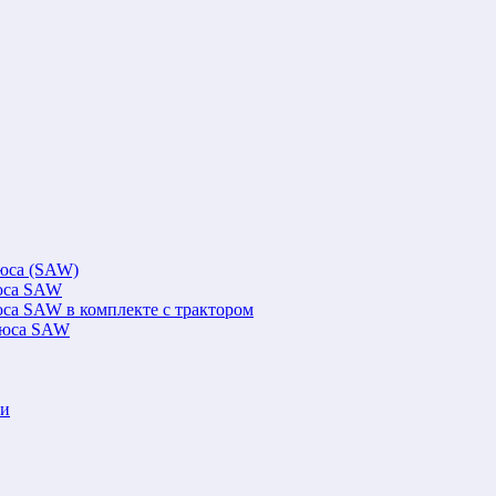
люса (SAW)
люса SAW
юса SAW в комплекте с трактором
флюса SAW
ки