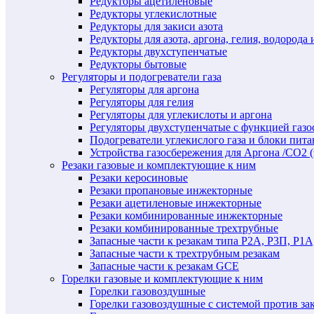
Редукторы ацетиленовые
Редукторы углекислотные
Редукторы для закиси азота
Редукторы для азота, аргона, гелия, водорода 
Редукторы двухступенчатые
Редукторы бытовые
Регуляторы и подогреватели газа
Регуляторы для аргона
Регуляторы для гелия
Регуляторы для углекислоты и аргона
Регуляторы двухступенчатые c функцией газ
Подогреватели углекислого газа и блоки пита
Устройства газосбережения для Аргона /СО2 
Резаки газовые и комплектующие к ним
Резаки керосиновые
Резаки пропановые инжекторные
Резаки ацетиленовые инжекторные
Резаки комбинированные инжекторные
Резаки комбинированные трехтрубные
Запасные части к резакам типа Р2А, Р3П, Р1А
Запасные части к трехтрубным резакам
Запасные части к резакам GCE
Горелки газовые и комплектующие к ним
Горелки газовоздушные
Горелки газовоздушные с системой против за