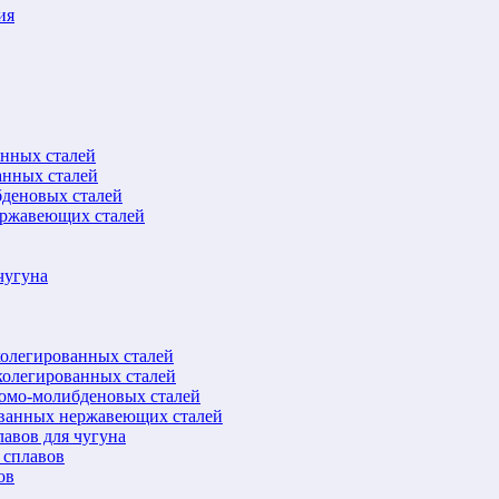
ия
анных сталей
анных сталей
бденовых сталей
ержавеющих сталей
чугуна
колегированных сталей
колегированных сталей
ромо-молибденовых сталей
ованных нержавеющих сталей
авов для чугуна
 сплавов
ов