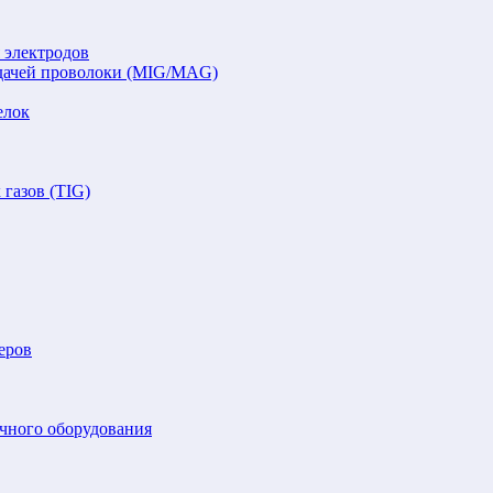
 электродов
подачей проволоки (MIG/MAG)
елок
газов (TIG)
еров
очного оборудования