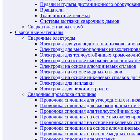
Педали и пульты дистанционного оборудован
Вращатели
Транспортные тележки
Системы вытяжки сварочных дымов
Сварка пластиковых труб
Сварочные материалы
Сварочные электроды
Электроды для углеродистых и низколегиров
Электроды для высокопрочных низколегиров
Электроды для теплоустойчивых хромо-моли
Электроды на основе высоколегированных н
Электроды на основе алюминиевых сплавов
Электроды на основе медных сплавов
Электроды на основе никелевых сплавов для 
Электроды для наплавки
Электроды для резки и строжки
Сварочная проволока сплошная
Проволока сплошная для углеродистых и низ
Проволока сплошная для высокопрочных низ
Проволока сплошная для теплоустойчивых х
Проволока сплошная на основе высоколегир
Проволока сплошная на основе никелевых спл
Проволока сплошная на основе алюминиевых
Проволока сплошная на основе медных сплав
Проволока сплошная для наплавки