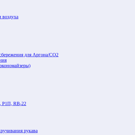
и воздуха
осбережения для Аргона/СО2
ния
(экономайзеры)
, Р1П, RB-22
кручивания рукава