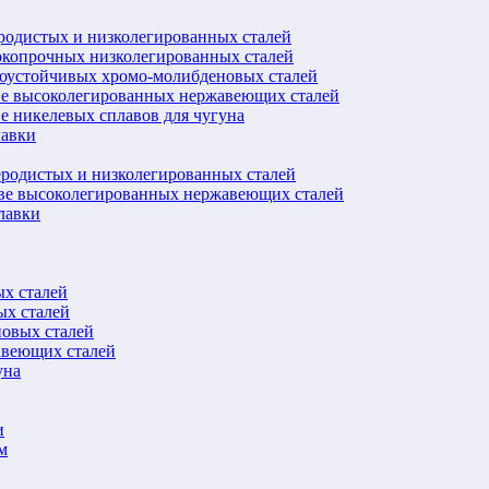
еродистых и низколегированных сталей
окопрочных низколегированных сталей
лоустойчивых хромо-молибденовых сталей
ве высоколегированных нержавеющих сталей
е никелевых сплавов для чугуна
лавки
еродистых и низколегированных сталей
ове высоколегированных нержавеющих сталей
лавки
ых сталей
ых сталей
новых сталей
авеющих сталей
уна
и
м