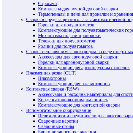
Строгачи
Комплекты для ручной дуговой сварки
Термопеналы и печи для прокалки и хранения
Сварка в среде защитного газа с автоматической 
Горелки для полуавтоматов
Комплектующие для полуавтоматических гор
Механизмы подачи проволоки
Тележки для полуавтоматов
Ролики для полуавтоматов
Сварка неплавящимся электродом в среде инертных 
Аксессуары для аргонодуговой сварки
Горелки для аргонодуговой сварки
Комплектующие для аргонодуговых горелок
Плазменная резка (CUT)
Плазмотроны
Комплектующие для плазмотронов
Контактная сварка (RSW)
Аксессуары и расходные материалы для спотт
Конденсаторная приварка шпилек
Комплектующие для контактной сварки
Вспомогательное оборудование
Переходники и соединители для электросвар
Сварочные каретки
Сварочные столы
Блоки водяного охлаждения