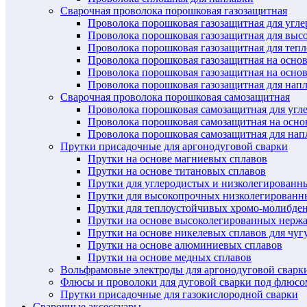
Сварочная проволока порошковая газозащитная
Проволока порошковая газозащитная для угл
Проволока порошковая газозащитная для выс
Проволока порошковая газозащитная для теп
Проволока порошковая газозащитная на осно
Проволока порошковая газозащитная на основ
Проволока порошковая газозащитная для нап
Сварочная проволока порошковая самозащитная
Проволока порошковая самозащитная для угл
Проволока порошковая самозащитная на осн
Проволока порошковая самозащитная для нап
Прутки присадочные для аргонодуговой сварки
Прутки на основе магниевых сплавов
Прутки на основе титановых сплавов
Прутки для углеродистых и низколегированн
Прутки для высокопрочных низколегированн
Прутки для теплоустойчивых хромо-молибде
Прутки на основе высоколегированных нерж
Прутки на основе никелевых сплавов для чуг
Прутки на основе алюминиевых сплавов
Прутки на основе медных сплавов
Вольфрамовые электроды для аргонодуговой сварк
Флюсы и проволоки для дуговой сварки под флюсо
Прутки присадочные для газокислородной сварки
Сварочные аксессуары