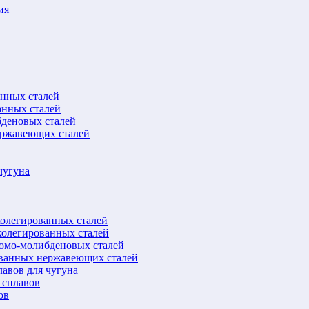
ия
анных сталей
анных сталей
бденовых сталей
ержавеющих сталей
чугуна
колегированных сталей
колегированных сталей
ромо-молибденовых сталей
ованных нержавеющих сталей
авов для чугуна
 сплавов
ов