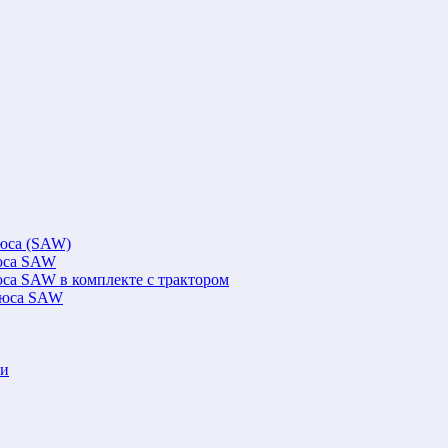
люса (SAW)
люса SAW
юса SAW в комплекте с трактором
флюса SAW
ки