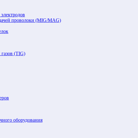
 электродов
подачей проволоки (MIG/MAG)
елок
газов (TIG)
еров
очного оборудования