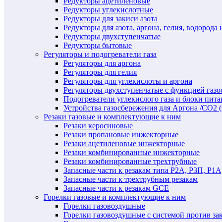
Редукторы ацетиленовые
Редукторы углекислотные
Редукторы для закиси азота
Редукторы для азота, аргона, гелия, водорода 
Редукторы двухступенчатые
Редукторы бытовые
Регуляторы и подогреватели газа
Регуляторы для аргона
Регуляторы для гелия
Регуляторы для углекислоты и аргона
Регуляторы двухступенчатые c функцией газ
Подогреватели углекислого газа и блоки пита
Устройства газосбережения для Аргона /СО2 
Резаки газовые и комплектующие к ним
Резаки керосиновые
Резаки пропановые инжекторные
Резаки ацетиленовые инжекторные
Резаки комбинированные инжекторные
Резаки комбинированные трехтрубные
Запасные части к резакам типа Р2А, Р3П, Р1А
Запасные части к трехтрубным резакам
Запасные части к резакам GCE
Горелки газовые и комплектующие к ним
Горелки газовоздушные
Горелки газовоздушные с системой против за