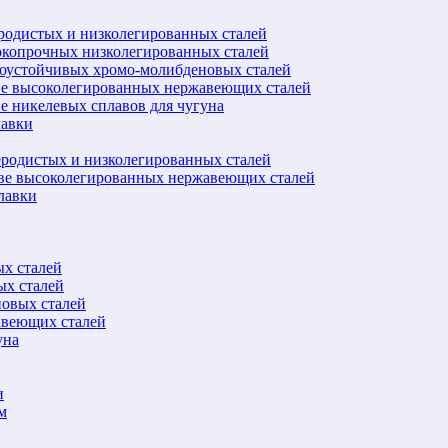
еродистых и низколегированных сталей
окопрочных низколегированных сталей
лоустойчивых хромо-молибденовых сталей
ве высоколегированных нержавеющих сталей
е никелевых сплавов для чугуна
лавки
еродистых и низколегированных сталей
ове высоколегированных нержавеющих сталей
лавки
ых сталей
ых сталей
новых сталей
авеющих сталей
уна
и
м