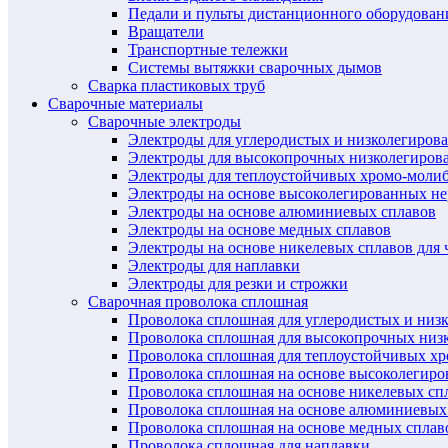
Педали и пульты дистанционного оборудован
Вращатели
Транспортные тележки
Системы вытяжки сварочных дымов
Сварка пластиковых труб
Сварочные материалы
Сварочные электроды
Электроды для углеродистых и низколегиров
Электроды для высокопрочных низколегиров
Электроды для теплоустойчивых хромо-моли
Электроды на основе высоколегированных н
Электроды на основе алюминиевых сплавов
Электроды на основе медных сплавов
Электроды на основе никелевых сплавов для 
Электроды для наплавки
Электроды для резки и строжки
Сварочная проволока сплошная
Проволока сплошная для углеродистых и низ
Проволока сплошная для высокопрочных низ
Проволока сплошная для теплоустойчивых х
Проволока сплошная на основе высоколегир
Проволока сплошная на основе никелевых спл
Проволока сплошная на основе алюминиевых
Проволока сплошная на основе медных сплав
Проволока сплошная для наплавки