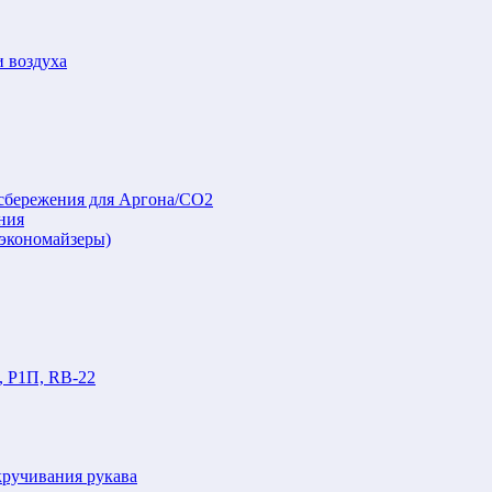
и воздуха
осбережения для Аргона/СО2
ния
(экономайзеры)
, Р1П, RB-22
кручивания рукава