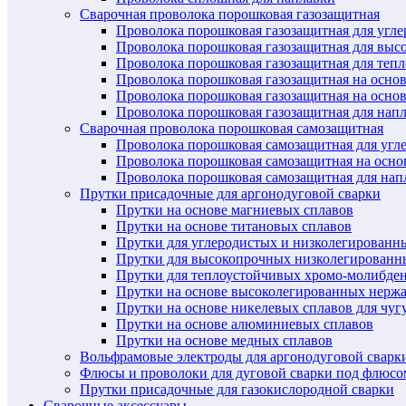
Сварочная проволока порошковая газозащитная
Проволока порошковая газозащитная для угл
Проволока порошковая газозащитная для выс
Проволока порошковая газозащитная для теп
Проволока порошковая газозащитная на осно
Проволока порошковая газозащитная на основ
Проволока порошковая газозащитная для нап
Сварочная проволока порошковая самозащитная
Проволока порошковая самозащитная для угл
Проволока порошковая самозащитная на осн
Проволока порошковая самозащитная для нап
Прутки присадочные для аргонодуговой сварки
Прутки на основе магниевых сплавов
Прутки на основе титановых сплавов
Прутки для углеродистых и низколегированн
Прутки для высокопрочных низколегированн
Прутки для теплоустойчивых хромо-молибде
Прутки на основе высоколегированных нерж
Прутки на основе никелевых сплавов для чуг
Прутки на основе алюминиевых сплавов
Прутки на основе медных сплавов
Вольфрамовые электроды для аргонодуговой сварк
Флюсы и проволоки для дуговой сварки под флюсо
Прутки присадочные для газокислородной сварки
Сварочные аксессуары