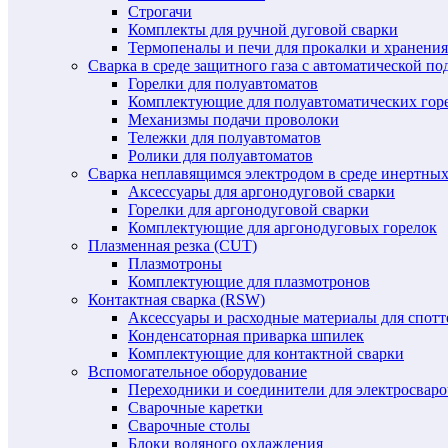
Строгачи
Комплекты для ручной дуговой сварки
Термопеналы и печи для прокалки и хранения
Сварка в среде защитного газа с автоматической 
Горелки для полуавтоматов
Комплектующие для полуавтоматических гор
Механизмы подачи проволоки
Тележки для полуавтоматов
Ролики для полуавтоматов
Сварка неплавящимся электродом в среде инертных 
Аксессуары для аргонодуговой сварки
Горелки для аргонодуговой сварки
Комплектующие для аргонодуговых горелок
Плазменная резка (CUT)
Плазмотроны
Комплектующие для плазмотронов
Контактная сварка (RSW)
Аксессуары и расходные материалы для спотт
Конденсаторная приварка шпилек
Комплектующие для контактной сварки
Вспомогательное оборудование
Переходники и соединители для электросвар
Сварочные каретки
Сварочные столы
Блоки водяного охлаждения