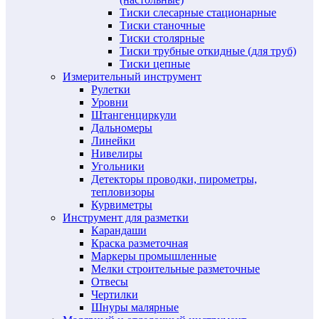
Тиски слесарные стационарные
Тиски станочные
Тиски столярные
Тиски трубные откидные (для труб)
Тиски цепные
Измерительный инструмент
Рулетки
Уровни
Штангенциркули
Дальномеры
Линейки
Нивелиры
Угольники
Детекторы проводки, пирометры,
тепловизоры
Курвиметры
Инструмент для разметки
Карандаши
Краска разметочная
Маркеры промышленные
Мелки строительные разметочные
Отвесы
Чертилки
Шнуры малярные