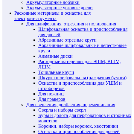
Аккумуляторные лобзики
Аккумуляторные угловые дрели
Расходные материалы и оснастка для
электроинструмента
Для шлифования, отрезания и полирования
Шлифовальная оснастка и приспособления
для дрелей
Абразивные отрезные круги
Абразивные шлифовальные и лепестковые
круги
Алмазные диски
Расходные материалы для ЭШМ, ВШМ,
ЛШМ
Точильные круги
Шкурка шлифовальная (наждачная бумага)
Оснастка и приспособления для УШМ и
штроборезов
Для ножниц
Для граверов
Для сверления, долбления, перемешивания
Сверла и наборы сверл
Буры и долота для перфораторов и отбойных
молотков
Коронки, наборы коронок, хвостовики
Оснастка и приспособления для дрелей