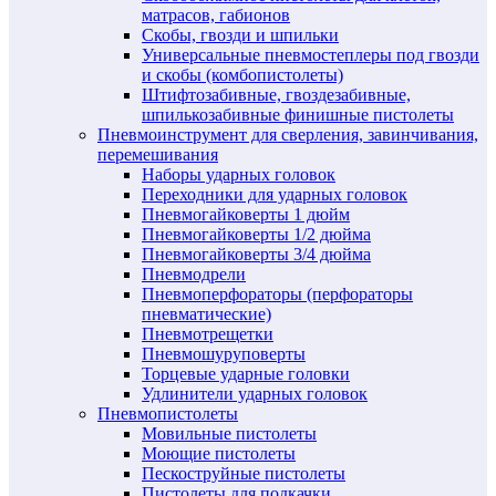
матрасов, габионов
Скобы, гвозди и шпильки
Универсальные пневмостеплеры под гвозди
и скобы (комбопистолеты)
Штифтозабивные, гвоздезабивные,
шпилькозабивные финишные пистолеты
Пневмоинструмент для сверления, завинчивания,
перемешивания
Наборы ударных головок
Переходники для ударных головок
Пневмогайковерты 1 дюйм
Пневмогайковерты 1/2 дюйма
Пневмогайковерты 3/4 дюйма
Пневмодрели
Пневмоперфораторы (перфораторы
пневматические)
Пневмотрещетки
Пневмошуруповерты
Торцевые ударные головки
Удлинители ударных головок
Пневмопистолеты
Мовильные пистолеты
Моющие пистолеты
Пескоструйные пистолеты
Пистолеты для подкачки