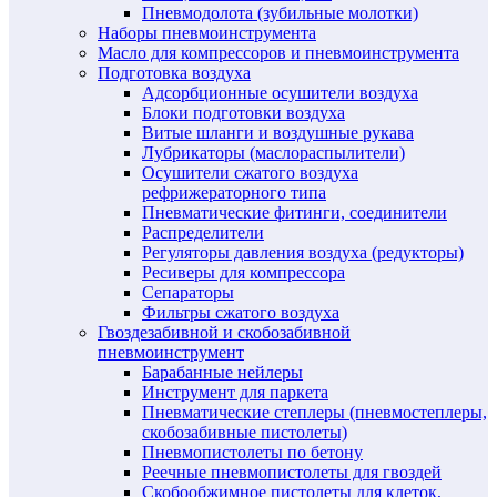
Пневмодолота (зубильные молотки)
Наборы пневмоинструмента
Масло для компрессоров и пневмоинструмента
Подготовка воздуха
Адсорбционные осушители воздуха
Блоки подготовки воздуха
Витые шланги и воздушные рукава
Лубрикаторы (маслораспылители)
Осушители сжатого воздуха
рефрижераторного типа
Пневматические фитинги, соединители
Распределители
Регуляторы давления воздуха (редукторы)
Ресиверы для компрессора
Сепараторы
Фильтры сжатого воздуха
Гвоздезабивной и скобозабивной
пневмоинструмент
Барабанные нейлеры
Инструмент для паркета
Пневматические степлеры (пневмостеплеры,
скобозабивные пистолеты)
Пневмопистолеты по бетону
Реечные пневмопистолеты для гвоздей
Скобообжимное пистолеты для клеток,