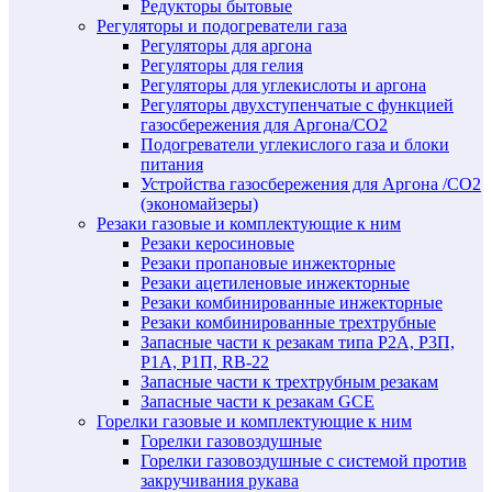
Редукторы бытовые
Регуляторы и подогреватели газа
Регуляторы для аргона
Регуляторы для гелия
Регуляторы для углекислоты и аргона
Регуляторы двухступенчатые c функцией
газосбережения для Аргона/СО2
Подогреватели углекислого газа и блоки
питания
Устройства газосбережения для Аргона /СО2
(экономайзеры)
Резаки газовые и комплектующие к ним
Резаки керосиновые
Резаки пропановые инжекторные
Резаки ацетиленовые инжекторные
Резаки комбинированные инжекторные
Резаки комбинированные трехтрубные
Запасные части к резакам типа Р2А, Р3П,
Р1А, Р1П, RB-22
Запасные части к трехтрубным резакам
Запасные части к резакам GCE
Горелки газовые и комплектующие к ним
Горелки газовоздушные
Горелки газовоздушные с системой против
закручивания рукава