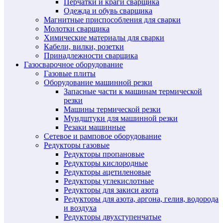
Перчатки и краги сварщика
Одежда и обувь сварщика
Магнитные приспособления для сварки
Молотки сварщика
Химические материалы для сварки
Кабели, вилки, розетки
Принадлежности сварщика
Газосварочное оборудование
Газовые плиты
Оборудование машинной резки
Запасные части к машинам термической
резки
Машины термической резки
Мундштуки для машинной резки
Резаки машинные
Сетевое и рамповое оборудование
Редукторы газовые
Редукторы пропановые
Редукторы кислородные
Редукторы ацетиленовые
Редукторы углекислотные
Редукторы для закиси азота
Редукторы для азота, аргона, гелия, водорода
и воздуха
Редукторы двухступенчатые