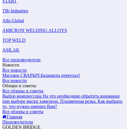
START
TBi Industries
Alfa Global
AMICRON WELDING ALLOYS
TOP WELD
ASILAK
Все производители
Новости
Все новости
Магазин СВАРЫЧ Балашиха переехал!
Все новости
Обзоры и советы
Все обзоры и советы
Выбор компрессора
На что необходимо обратить внимание
при выборе маски хамелеон.
Плазменная резка. Как выбрать
то, что нужно именно Вам?
Все обзоры и советы
Главная
Производители
GOLDEN BRIDGE