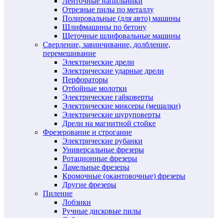
Ленточные напильники
Отрезные пилы по металлу
Полировальные (для авто) машины
Шлифмашины по бетону
Щеточные шлифовальные машины
Сверление, завинчивание, долбление,
перемешивание
Электрические дрели
Электрические ударные дрели
Перфораторы
Отбойные молотки
Электрические гайковерты
Электрические миксеры (мешалки)
Электрические шуруповерты
Дрели на магнитной стойке
Фрезерование и строгание
Электрические рубанки
Универсальные фрезеры
Ротационные фрезеры
Ламельные фрезеры
Кромочные (окантовочные) фрезеры
Другие фрезеры
Пиление
Лобзики
Ручные дисковые пилы