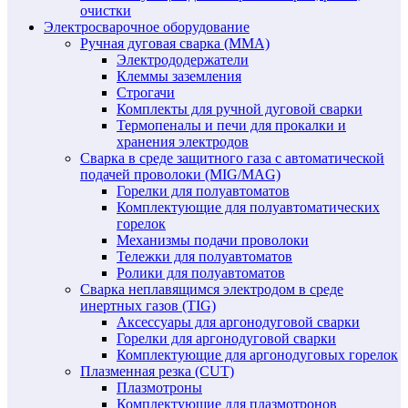
очистки
Электросварочное оборудование
Ручная дуговая сварка (MMA)
Электрододержатели
Клеммы заземления
Строгачи
Комплекты для ручной дуговой сварки
Термопеналы и печи для прокалки и
хранения электродов
Сварка в среде защитного газа с автоматической
подачей проволоки (MIG/MAG)
Горелки для полуавтоматов
Комплектующие для полуавтоматических
горелок
Механизмы подачи проволоки
Тележки для полуавтоматов
Ролики для полуавтоматов
Сварка неплавящимся электродом в среде
инертных газов (TIG)
Аксессуары для аргонодуговой сварки
Горелки для аргонодуговой сварки
Комплектующие для аргонодуговых горелок
Плазменная резка (CUT)
Плазмотроны
Комплектующие для плазмотронов