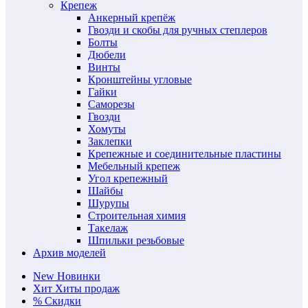
Крепеж
Анкерный крепёж
Гвозди и скобы для ручных степлеров
Болты
Дюбели
Винты
Кронштейны угловые
Гайки
Саморезы
Гвозди
Хомуты
Заклепки
Крепежные и соединительные пластины
Мебельный крепеж
Угол крепежный
Шайбы
Шурупы
Строительная химия
Такелаж
Шпильки резьбовые
Архив моделей
New
Новинки
Хит
Хиты продаж
%
Скидки