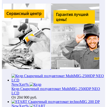
New
Хит
%
Кедр Сварочный полуавтомат MultiMIG-2500DP NEO
LCD
От
204 900
руб.
New
Хит
%