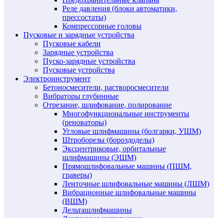
Реле давления (блоки автоматики,
прессостаты)
Компрессорные головы
Пусковые и зарядные устройства
Пусковые кабели
Зарядные устройства
Пуско-зарядные устройства
Пусковые устройства
Электроинструмент
Бетоносмесители, растворосмесители
Вибраторы глубинные
Отрезание, шлифование, полирование
Многофункциональные инструменты
(реноваторы)
Угловые шлифмашины (болгарки, УШМ)
Штроборезы (бороздоделы)
Эксцентриковые, орбитальные
шлифмашины (ЭШМ)
Прямошлифовальные машины (ПШМ,
граверы)
Ленточные шлифовальные машины (ЛШМ)
Вибрационные шлифовальные машины
(ВШМ)
Дельташлифмашины