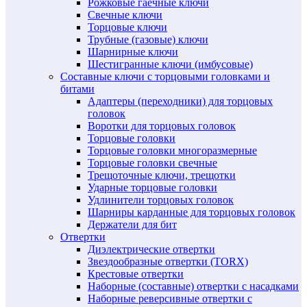
Рожковые гаечные ключи
Свечные ключи
Торцовые ключи
Трубные (газовые) ключи
Шарнирные ключи
Шестигранные ключи (имбусовые)
Составные ключи с торцовыми головками и
битами
Адаптеры (переходники) для торцовых
головок
Воротки для торцовых головок
Торцовые головки
Торцовые головки многоразмерные
Торцовые головки свечные
Трещоточные ключи, трещотки
Ударные торцовые головки
Удлинители торцовых головок
Шарниры карданные для торцовых головок
Держатели для бит
Отвертки
Диэлектрические отвертки
Звездообразные отвертки (TORX)
Крестовые отвертки
Наборные (составные) отвертки с насадками
Наборные реверсивные отвертки с