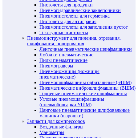
Пистолеты для продувки
Пневмогидравлические заклепочники
Пневмопистолеты для герметика
Пистолеты для антигравия
Пневмопистолеты для заполнения пустот
Текстурные пистолеты
Пневмоинструмент для пиления, отрезания,
шлифования, полирования
Ленточные пневматические шлифмашинки
Лобзики пневматические
Пилы пневматические
Пневмограверы
Пневмоножницы (ножницы
пневматические)
Пневмошлифмашины орбитальные (ЭШМ)
Пневматические виброшлифмашины (ВШМ)
Торцевые пневматические шлифмашины
Угловые пневмошлифмашины
(пневмоболгарки УШМ)
Цанговые пневматические шлифовальные
машинки (шарошки)
Запчасти для компрессоров
Воздушные фильтры
Манометры
Предохранительные клапана