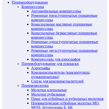
Пневмооборудование
Компрессоры
Автомобильные компрессоры
Ременные трехступенчатые поршневые
компрессоры
Коаксиальные масляные поршневые
компрессоры
Коаксиальные безмасляные поршневые
компрессоры
Ременные одноступенчатые поршневые
компрессоры
Ременные двухступенчатые поршневые
компрессоры
Компрессоры для аэрографов
Пневмоборудование для покраски
Аэрографы
Краскораспылители (краскопульты,
пульверизаторы)
Сопла для краскораспылителей
Пневмомолотки
Молотки клепальные
Молотки рубильные
Пики для отбойных и рубильных молотков
Пневматические отбойные молотки МО,
МОП, бетоноломы Б, БК