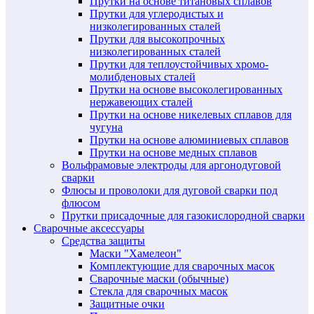
Прутки на основе титановых сплавов
Прутки для углеродистых и
низколегированных сталей
Прутки для высокопрочных
низколегированных сталей
Прутки для теплоустойчивых хромо-
молибденовых сталей
Прутки на основе высоколегированных
нержавеющих сталей
Прутки на основе никелевых сплавов для
чугуна
Прутки на основе алюминиевых сплавов
Прутки на основе медных сплавов
Вольфрамовые электроды для аргонодуговой
сварки
Флюсы и проволоки для дуговой сварки под
флюсом
Прутки присадочные для газокислородной сварки
Сварочные аксессуары
Средства защиты
Маски "Хамелеон"
Комплектующие для сварочных масок
Сварочные маски (обычные)
Стекла для сварочных масок
Защитные очки