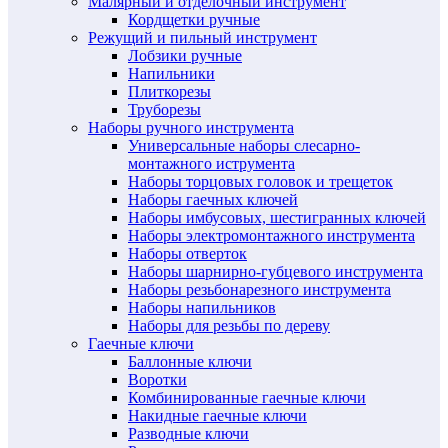
Малярный и отделочный инструмент
Кордщетки ручные
Режущий и пильный инструмент
Лобзики ручные
Напильники
Плиткорезы
Труборезы
Наборы ручного инструмента
Универсальные наборы слесарно-
монтажного иструмента
Наборы торцовых головок и трещеток
Наборы гаечных ключей
Наборы имбусовых, шестигранных ключей
Наборы электромонтажного инструмента
Наборы отверток
Наборы шарнирно-губцевого инструмента
Наборы резьбонарезного инструмента
Наборы напильников
Наборы для резьбы по дереву
Гаечные ключи
Баллонные ключи
Воротки
Комбинированные гаечные ключи
Накидные гаечные ключи
Разводные ключи