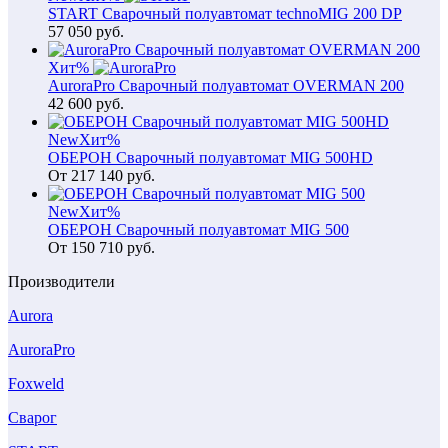
START Сварочный полуавтомат technoMIG 200 DP
57 050
руб.
Хит
%
AuroraPro Сварочный полуавтомат OVERMAN 200
42 600
руб.
New
Хит
%
ОБЕРОН Сварочный полуавтомат MIG 500HD
От
217 140
руб.
New
Хит
%
ОБЕРОН Сварочный полуавтомат MIG 500
От
150 710
руб.
Производители
Aurora
AuroraPro
Foxweld
Сварог