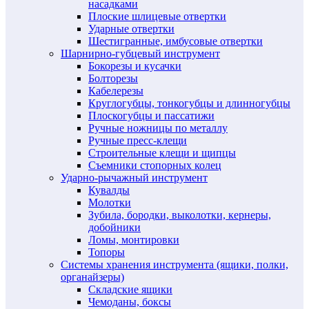
насадками
Плоские шлицевые отвертки
Ударные отвертки
Шестигранные, имбусовые отвертки
Шарнирно-губцевый инструмент
Бокорезы и кусачки
Болторезы
Кабелерезы
Круглогубцы, тонкогубцы и длинногубцы
Плоскогубцы и пассатижи
Ручные ножницы по металлу
Ручные пресс-клещи
Строительные клещи и щипцы
Съемники стопорных колец
Ударно-рычажный инструмент
Кувалды
Молотки
Зубила, бородки, выколотки, кернеры,
добойники
Ломы, монтировки
Топоры
Системы хранения инструмента (ящики, полки,
органайзеры)
Складские ящики
Чемоданы, боксы