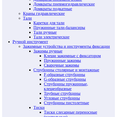
Домкраты пневмогидравлические
Домкраты подкатные
Краны гидравлические
Тали
Каретки для тали
Пружинные тали-балансиры
Тали ручные
Тали электрические
Ручной инструмент
Зажимные устройства и инструменты фиксации
Зажимы ручные
Клещи зажимные с фиксатором
Пружинные зажимы
Сварочные зажимы
Струбцины столярные и монтажные
F-образные струбцины
G-образные струбцины
Струбцины пружинные,
клещеобразные
Трубные струбцины
Угловые струбцины
Струбцины пистолетные
Тиски
Тиски слесарные переносные
(настольные)