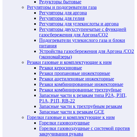
Редукторы бытовые
Регуляторы и подогреватели газа
Регуляторы для аргона
Регуляторы для гелия
Регуляторы для углекислоты и аргона
Регуляторы двухступенчатые c функцией
газосбережения для Аргона/СО2
Подогреватели углекислого газа и блоки
питания
Устройства газосбережения для Аргона /СО2
(экономайзеры)
Резаки газовые и комплектующие к ним
Резаки керосиновые
Резаки пропановые инжекторные
Резаки ацетиленовые инжекторные
Резаки комбинированные инжекторные
Резаки комбинированные трехтрубные
Запасные части к резакам типа Р2А, Р3П,
Р1А, Р1П, RB-22
Запасные части к трехтрубным резакам
Запасные части к резакам GCE
Горелки газовые и комплектующие к ним
Горелки газовоздушные
Горелки газовоздушные с системой против
закручивания рукава