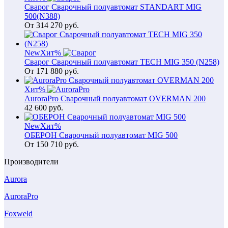
Сварог Сварочный полуавтомат STANDART MIG
500(N388)
От
314 270
руб.
New
Хит
%
Сварог Сварочный полуавтомат TECH MIG 350 (N258)
От
171 880
руб.
Хит
%
AuroraPro Сварочный полуавтомат OVERMAN 200
42 600
руб.
New
Хит
%
ОБЕРОН Сварочный полуавтомат MIG 500
От
150 710
руб.
Производители
Aurora
AuroraPro
Foxweld