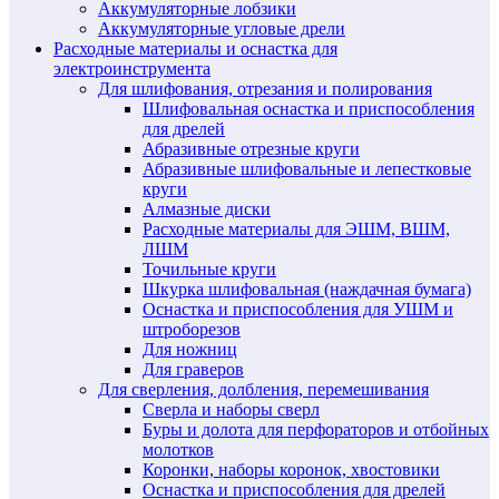
Аккумуляторные лобзики
Аккумуляторные угловые дрели
Расходные материалы и оснастка для
электроинструмента
Для шлифования, отрезания и полирования
Шлифовальная оснастка и приспособления
для дрелей
Абразивные отрезные круги
Абразивные шлифовальные и лепестковые
круги
Алмазные диски
Расходные материалы для ЭШМ, ВШМ,
ЛШМ
Точильные круги
Шкурка шлифовальная (наждачная бумага)
Оснастка и приспособления для УШМ и
штроборезов
Для ножниц
Для граверов
Для сверления, долбления, перемешивания
Сверла и наборы сверл
Буры и долота для перфораторов и отбойных
молотков
Коронки, наборы коронок, хвостовики
Оснастка и приспособления для дрелей