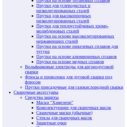
Прутки на основе титановых сплавов
Прутки для углеродистых и
низколегированных сталей
Прутки для высокопрочных
низколегированных сталей
Прутки для теплоустойчивых хромо-
молибденовых сталей
Прутки на основе высоколегированных
нержавеющих сталей
Прутки на основе никелевых сплавов для
чугуна
Прутки на основе алюминиевых сплавов
Прутки на основе медных сплавов
Вольфрамовые электроды для аргонодуговой
сварки
Флюсы и проволоки для дуговой сварки под
флюсом
Прутки присадочные для газокислородной сварки
Сварочные аксессуары
Средства защиты
Маски "Хамелеон"
Комплектующие для сварочных масок
Сварочные маски (обычные)
Стекла для сварочных масок
Защитные очки