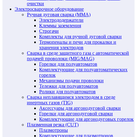
очистки
Электросварочное оборудование
Ручная дуговая сварка (MMA)
Электрододержатели
Клеммы заземления
Строгачи
Комплекты для ручной дуговой сварки
Термопеналы и печи для прокалки и
хранения электродов
Сварка в среде защитного газа с автоматической
подачей проволоки (MIG/MAG)
Горелки для полуавтоматов
Комплектующие для полуавтоматических
горелок
Механизмы подачи проволоки
Тележки для полуавтоматов
Ролики для полуавтоматов
Сварка неплавящимся электродом в среде
инертных газов (TIG)
Аксессуары для аргонодуговой сварки
Горелки для аргонодуговой сварки
Комплектующие для аргонодуговых горелок
Плазменная резка (CUT)
Плазмотроны
Комплектующие для плазмотронов