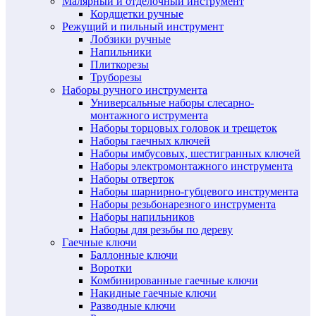
Малярный и отделочный инструмент
Кордщетки ручные
Режущий и пильный инструмент
Лобзики ручные
Напильники
Плиткорезы
Труборезы
Наборы ручного инструмента
Универсальные наборы слесарно-
монтажного иструмента
Наборы торцовых головок и трещеток
Наборы гаечных ключей
Наборы имбусовых, шестигранных ключей
Наборы электромонтажного инструмента
Наборы отверток
Наборы шарнирно-губцевого инструмента
Наборы резьбонарезного инструмента
Наборы напильников
Наборы для резьбы по дереву
Гаечные ключи
Баллонные ключи
Воротки
Комбинированные гаечные ключи
Накидные гаечные ключи
Разводные ключи