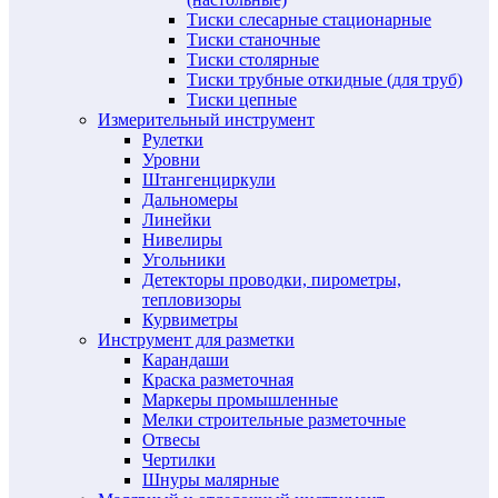
Тиски слесарные стационарные
Тиски станочные
Тиски столярные
Тиски трубные откидные (для труб)
Тиски цепные
Измерительный инструмент
Рулетки
Уровни
Штангенциркули
Дальномеры
Линейки
Нивелиры
Угольники
Детекторы проводки, пирометры,
тепловизоры
Курвиметры
Инструмент для разметки
Карандаши
Краска разметочная
Маркеры промышленные
Мелки строительные разметочные
Отвесы
Чертилки
Шнуры малярные