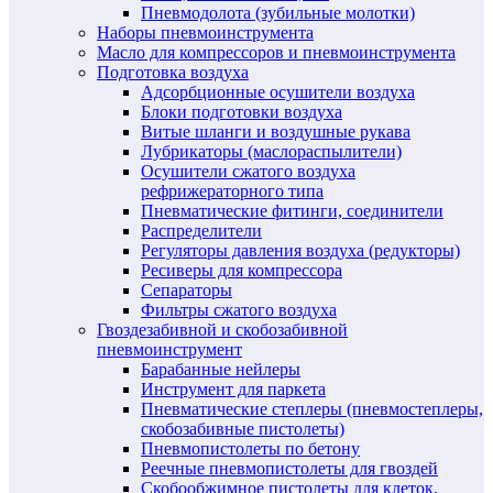
Пневмодолота (зубильные молотки)
Наборы пневмоинструмента
Масло для компрессоров и пневмоинструмента
Подготовка воздуха
Адсорбционные осушители воздуха
Блоки подготовки воздуха
Витые шланги и воздушные рукава
Лубрикаторы (маслораспылители)
Осушители сжатого воздуха
рефрижераторного типа
Пневматические фитинги, соединители
Распределители
Регуляторы давления воздуха (редукторы)
Ресиверы для компрессора
Сепараторы
Фильтры сжатого воздуха
Гвоздезабивной и скобозабивной
пневмоинструмент
Барабанные нейлеры
Инструмент для паркета
Пневматические степлеры (пневмостеплеры,
скобозабивные пистолеты)
Пневмопистолеты по бетону
Реечные пневмопистолеты для гвоздей
Скобообжимное пистолеты для клеток,