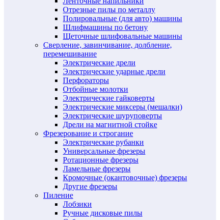
Ленточные напильники
Отрезные пилы по металлу
Полировальные (для авто) машины
Шлифмашины по бетону
Щеточные шлифовальные машины
Сверление, завинчивание, долбление,
перемешивание
Электрические дрели
Электрические ударные дрели
Перфораторы
Отбойные молотки
Электрические гайковерты
Электрические миксеры (мешалки)
Электрические шуруповерты
Дрели на магнитной стойке
Фрезерование и строгание
Электрические рубанки
Универсальные фрезеры
Ротационные фрезеры
Ламельные фрезеры
Кромочные (окантовочные) фрезеры
Другие фрезеры
Пиление
Лобзики
Ручные дисковые пилы