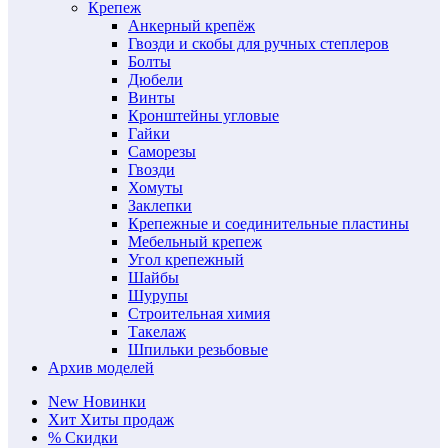
Крепеж
Анкерный крепёж
Гвозди и скобы для ручных степлеров
Болты
Дюбели
Винты
Кронштейны угловые
Гайки
Саморезы
Гвозди
Хомуты
Заклепки
Крепежные и соединительные пластины
Мебельный крепеж
Угол крепежный
Шайбы
Шурупы
Строительная химия
Такелаж
Шпильки резьбовые
Архив моделей
New
Новинки
Хит
Хиты продаж
%
Скидки