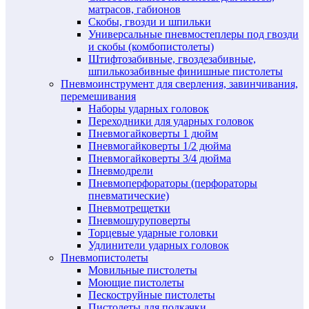
матрасов, габионов
Скобы, гвозди и шпильки
Универсальные пневмостеплеры под гвозди
и скобы (комбопистолеты)
Штифтозабивные, гвоздезабивные,
шпилькозабивные финишные пистолеты
Пневмоинструмент для сверления, завинчивания,
перемешивания
Наборы ударных головок
Переходники для ударных головок
Пневмогайковерты 1 дюйм
Пневмогайковерты 1/2 дюйма
Пневмогайковерты 3/4 дюйма
Пневмодрели
Пневмоперфораторы (перфораторы
пневматические)
Пневмотрещетки
Пневмошуруповерты
Торцевые ударные головки
Удлинители ударных головок
Пневмопистолеты
Мовильные пистолеты
Моющие пистолеты
Пескоструйные пистолеты
Пистолеты для подкачки