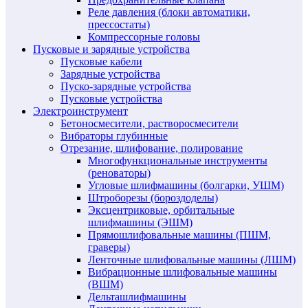
Реле давления (блоки автоматики,
прессостаты)
Компрессорные головы
Пусковые и зарядные устройства
Пусковые кабели
Зарядные устройства
Пуско-зарядные устройства
Пусковые устройства
Электроинструмент
Бетоносмесители, растворосмесители
Вибраторы глубинные
Отрезание, шлифование, полирование
Многофункциональные инструменты
(реноваторы)
Угловые шлифмашины (болгарки, УШМ)
Штроборезы (бороздоделы)
Эксцентриковые, орбитальные
шлифмашины (ЭШМ)
Прямошлифовальные машины (ПШМ,
граверы)
Ленточные шлифовальные машины (ЛШМ)
Вибрационные шлифовальные машины
(ВШМ)
Дельташлифмашины