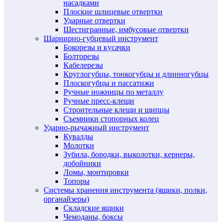
насадками
Плоские шлицевые отвертки
Ударные отвертки
Шестигранные, имбусовые отвертки
Шарнирно-губцевый инструмент
Бокорезы и кусачки
Болторезы
Кабелерезы
Круглогубцы, тонкогубцы и длинногубцы
Плоскогубцы и пассатижи
Ручные ножницы по металлу
Ручные пресс-клещи
Строительные клещи и щипцы
Съемники стопорных колец
Ударно-рычажный инструмент
Кувалды
Молотки
Зубила, бородки, выколотки, кернеры,
добойники
Ломы, монтировки
Топоры
Системы хранения инструмента (ящики, полки,
органайзеры)
Складские ящики
Чемоданы, боксы