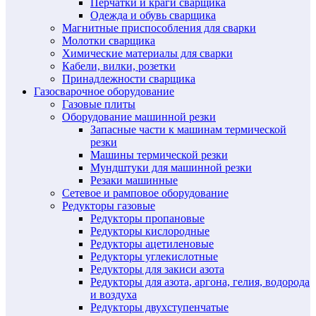
Перчатки и краги сварщика
Одежда и обувь сварщика
Магнитные приспособления для сварки
Молотки сварщика
Химические материалы для сварки
Кабели, вилки, розетки
Принадлежности сварщика
Газосварочное оборудование
Газовые плиты
Оборудование машинной резки
Запасные части к машинам термической
резки
Машины термической резки
Мундштуки для машинной резки
Резаки машинные
Сетевое и рамповое оборудование
Редукторы газовые
Редукторы пропановые
Редукторы кислородные
Редукторы ацетиленовые
Редукторы углекислотные
Редукторы для закиси азота
Редукторы для азота, аргона, гелия, водорода
и воздуха
Редукторы двухступенчатые