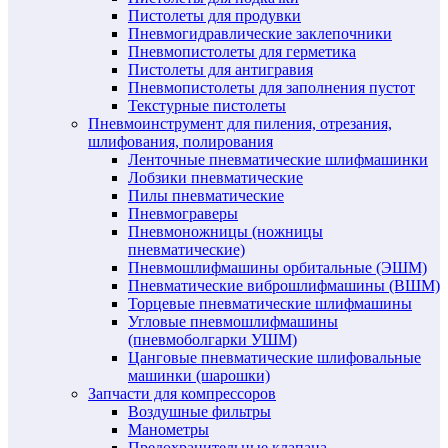
Пистолеты для продувки
Пневмогидравлические заклепочники
Пневмопистолеты для герметика
Пистолеты для антигравия
Пневмопистолеты для заполнения пустот
Текстурные пистолеты
Пневмоинструмент для пиления, отрезания,
шлифования, полирования
Ленточные пневматические шлифмашинки
Лобзики пневматические
Пилы пневматические
Пневмограверы
Пневмоножницы (ножницы
пневматические)
Пневмошлифмашины орбитальные (ЭШМ)
Пневматические виброшлифмашины (ВШМ)
Торцевые пневматические шлифмашины
Угловые пневмошлифмашины
(пневмоболгарки УШМ)
Цанговые пневматические шлифовальные
машинки (шарошки)
Запчасти для компрессоров
Воздушные фильтры
Манометры
Предохранительные клапана