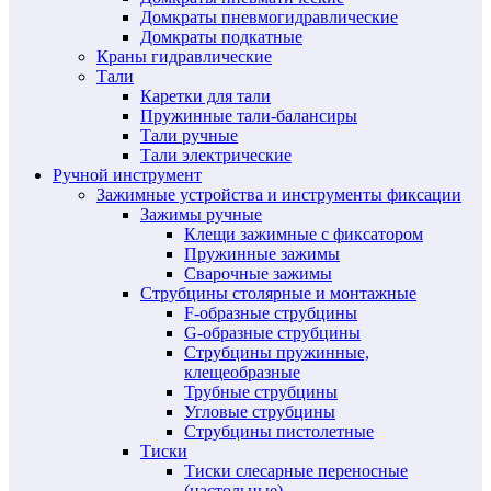
Домкраты пневмогидравлические
Домкраты подкатные
Краны гидравлические
Тали
Каретки для тали
Пружинные тали-балансиры
Тали ручные
Тали электрические
Ручной инструмент
Зажимные устройства и инструменты фиксации
Зажимы ручные
Клещи зажимные с фиксатором
Пружинные зажимы
Сварочные зажимы
Струбцины столярные и монтажные
F-образные струбцины
G-образные струбцины
Струбцины пружинные,
клещеобразные
Трубные струбцины
Угловые струбцины
Струбцины пистолетные
Тиски
Тиски слесарные переносные
(настольные)