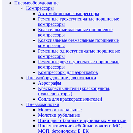
Пневмооборудование
Компрессоры
Автомобильные компрессоры
Ременные трехступенчатые поршневые
компрессоры
Коаксиальные масляные поршневые
компрессоры
Коаксиальные безмасляные поршневые
компрессоры
Ременные одноступенчатые поршневые
компрессоры
Ременные двухступенчатые поршневые
компрессоры
Компрессоры для аэрографов
Пневмоборудование для покраски
Аэрографы
Краскораспылители (краскопульты,
пульверизаторы)
Сопла для краскораспылителей
Пневмомолотки
Молотки клепальные
Молотки рубильные
Пики для отбойных и рубильных молотков
Пневматические отбойные молотки МО,
МОП, бетоноломы Б, БК