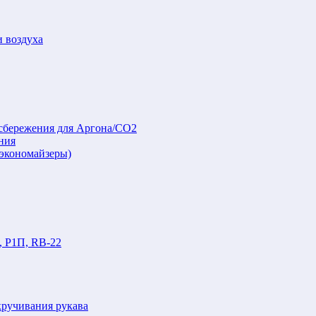
и воздуха
осбережения для Аргона/СО2
ния
(экономайзеры)
, Р1П, RB-22
кручивания рукава