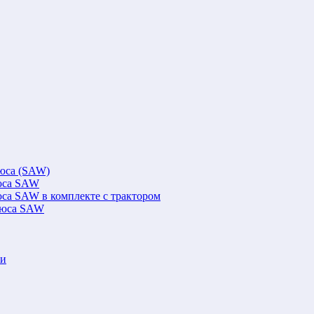
люса (SAW)
люса SAW
юса SAW в комплекте с трактором
флюса SAW
ки