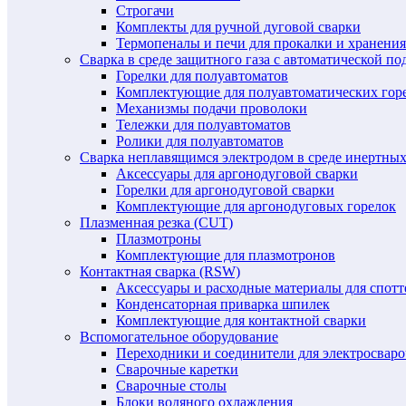
Строгачи
Комплекты для ручной дуговой сварки
Термопеналы и печи для прокалки и хранения
Сварка в среде защитного газа с автоматической 
Горелки для полуавтоматов
Комплектующие для полуавтоматических гор
Механизмы подачи проволоки
Тележки для полуавтоматов
Ролики для полуавтоматов
Сварка неплавящимся электродом в среде инертных 
Аксессуары для аргонодуговой сварки
Горелки для аргонодуговой сварки
Комплектующие для аргонодуговых горелок
Плазменная резка (CUT)
Плазмотроны
Комплектующие для плазмотронов
Контактная сварка (RSW)
Аксессуары и расходные материалы для спотт
Конденсаторная приварка шпилек
Комплектующие для контактной сварки
Вспомогательное оборудование
Переходники и соединители для электросвар
Сварочные каретки
Сварочные столы
Блоки водяного охлаждения