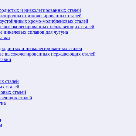
еродистых и низколегированных сталей
окопрочных низколегированных сталей
лоустойчивых хромо-молибденовых сталей
ве высоколегированных нержавеющих сталей
е никелевых сплавов для чугуна
лавки
еродистых и низколегированных сталей
ове высоколегированных нержавеющих сталей
лавки
ых сталей
ых сталей
новых сталей
авеющих сталей
уна
и
м