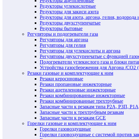
Редукторы ацетиленовые
Редукторы углекислотные
Редукторы для закиси азота
Редукторы для азота, аргона, гелия, водорода 
Редукторы двухступенчатые
Редукторы бытовые
Регуляторы и подогреватели газа
Регуляторы для аргона
Регуляторы для гелия
Регуляторы для углекислоты и аргона
Регуляторы двухступенчатые c функцией газ
Подогреватели углекислого газа и блоки пита
Устройства газосбережения для Аргона /СО2 
Резаки газовые и комплектующие к ним
Резаки керосиновые
Резаки пропановые инжекторные
Резаки ацетиленовые инжекторные
Резаки комбинированные инжекторные
Резаки комбинированные трехтрубные
Запасные части к резакам типа Р2А, Р3П, Р1А
Запасные части к трехтрубным резакам
Запасные части к резакам GCE
Горелки газовые и комплектующие к ним
Горелки газовоздушные
Горелки газовоздушные с системой против за