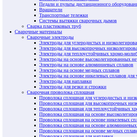
Педали и пульты дистанционного оборудован
Вращатели
Транспортные тележки
Системы вытяжки сварочных дымов
Сварка пластиковых труб
Сварочные материалы
Сварочные электроды
Электроды для углеродистых и низколегиров
Электроды для высокопрочных низколегиров
Электроды для теплоустойчивых хромо-моли
Электроды на основе высоколегированных н
Электроды на основе алюминиевых сплавов
Электроды на основе медных сплавов
Электроды на основе никелевых сплавов для 
Электроды для наплавки
Электроды для резки и строжки
Сварочная проволока сплошная
Проволока сплошная для углеродистых и низ
Проволока сплошная для высокопрочных низ
Проволока сплошная для теплоустойчивых х
Проволока сплошная на основе высоколегир
Проволока сплошная на основе никелевых спл
Проволока сплошная на основе алюминиевых
Проволока сплошная на основе медных сплав
Проволока сплошная для наплавки