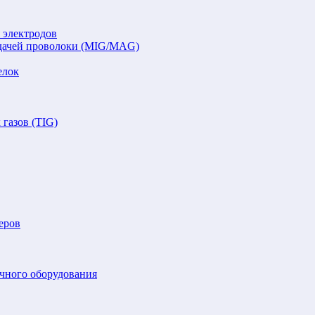
 электродов
подачей проволоки (MIG/MAG)
елок
газов (TIG)
еров
очного оборудования