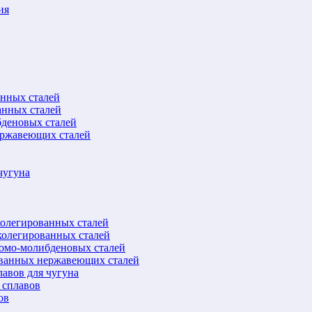
ия
анных сталей
анных сталей
бденовых сталей
ержавеющих сталей
чугуна
колегированных сталей
колегированных сталей
ромо-молибденовых сталей
ованных нержавеющих сталей
авов для чугуна
 сплавов
ов