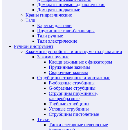
Домкраты пневмогидравлические
Домкраты подкатные
Краны гидравлические
Тали
Каретки для тали
Пружинные тали-балансиры
Тали ручные
Тали электрические
Ручной инструмент
Зажимные устройства и инструменты фиксации
Зажимы ручные
Клещи зажимные с фиксатором
Пружинные зажимы
Сварочные зажимы
Струбцины столярные и монтажные
F-образные струбцины
G-образные струбцины
Струбцины пружинные,
клещеобразные
Трубные струбцины
Угловые струбцины
Струбцины пистолетные
Тиски
Тиски слесарные переносные
(настольные)