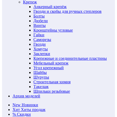
Крепеж
Анкерный крепёж
Гвозди и скобы для ручных степлеров
Болты
Дюбели
Винты
Кронштейны угловые
Гайки
Саморезы
Гвозди
Хомуты
Заклепки
Крепежные и соединительные пластины
Мебельный крепеж
Угол крепежный
Шайбы
Шурупы
Строительная химия
Такелаж
Шпильки резьбовые
Архив моделей
New
Новинки
Хит
Хиты продаж
%
Скидки