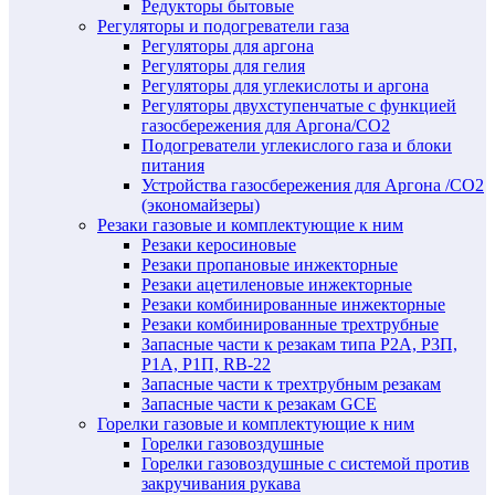
Редукторы бытовые
Регуляторы и подогреватели газа
Регуляторы для аргона
Регуляторы для гелия
Регуляторы для углекислоты и аргона
Регуляторы двухступенчатые c функцией
газосбережения для Аргона/СО2
Подогреватели углекислого газа и блоки
питания
Устройства газосбережения для Аргона /СО2
(экономайзеры)
Резаки газовые и комплектующие к ним
Резаки керосиновые
Резаки пропановые инжекторные
Резаки ацетиленовые инжекторные
Резаки комбинированные инжекторные
Резаки комбинированные трехтрубные
Запасные части к резакам типа Р2А, Р3П,
Р1А, Р1П, RB-22
Запасные части к трехтрубным резакам
Запасные части к резакам GCE
Горелки газовые и комплектующие к ним
Горелки газовоздушные
Горелки газовоздушные с системой против
закручивания рукава