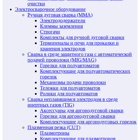
очистки
Электросварочное оборудование
Ручная дуговая сварка (MMA)
Электрододержатели
Клеммы заземления
Строгачи
Комплекты для ручной дуговой сварки
Термопеналы и печи для прокалки и
хранения электродов
Сварка в среде защитного газа с автоматической
подачей проволоки (MIG/MAG)
Горелки для полуавтоматов
Комплектующие для полуавтоматических
горелок
Механизмы подачи проволоки
Тележки для полуавтоматов
Ролики для полуавтоматов
Сварка неплавящимся электродом в среде
инертных газов (TIG)
Аксессуары для аргонодуговой сварки
Горелки для аргонодуговой сварки
Комплектующие для аргонодуговых горелок
Плазменная резка (CUT)
Плазмотроны
Комплектующие для плазмотронов