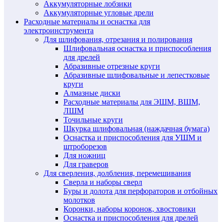
Аккумуляторные лобзики
Аккумуляторные угловые дрели
Расходные материалы и оснастка для
электроинструмента
Для шлифования, отрезания и полирования
Шлифовальная оснастка и приспособления
для дрелей
Абразивные отрезные круги
Абразивные шлифовальные и лепестковые
круги
Алмазные диски
Расходные материалы для ЭШМ, ВШМ,
ЛШМ
Точильные круги
Шкурка шлифовальная (наждачная бумага)
Оснастка и приспособления для УШМ и
штроборезов
Для ножниц
Для граверов
Для сверления, долбления, перемешивания
Сверла и наборы сверл
Буры и долота для перфораторов и отбойных
молотков
Коронки, наборы коронок, хвостовики
Оснастка и приспособления для дрелей