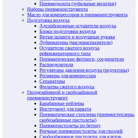
Пневмодолота (зубильные молотки)
Наборы пневмоинструмента
Масло для компрессоров и пневмоинструмента
Подготовка воздуха
Адсорбционные осушители воздуха
Блоки подготовки воздуха
Витые шланги и воздушные рукава
Лубрикаторы (маслораспылители)
Осушители сжатого воздуха
рефрижераторного типа
Пневматические фитинги, соединители
Распределители
Регуляторы давления воздуха (редукторы)
Ресиверы для компрессора
Сепараторы
Фильтры сжатого воздуха
Гвоздезабивной и скобозабивной
пневмоинструмент
Барабанные нейлеры
Инструмент для паркета
Пневматические степлеры (пневмостеплеры,
скобозабивные пистолеты)
Пневмопистолеты по бетону
Реечные пневмопистолеты для гвоздей
Скобообжимное пистолеты для клеток,