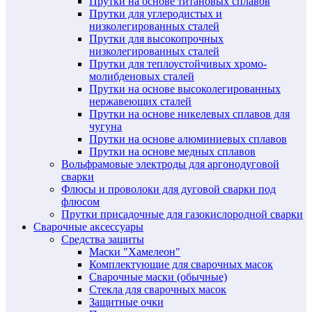
Прутки на основе титановых сплавов
Прутки для углеродистых и
низколегированных сталей
Прутки для высокопрочных
низколегированных сталей
Прутки для теплоустойчивых хромо-
молибденовых сталей
Прутки на основе высоколегированных
нержавеющих сталей
Прутки на основе никелевых сплавов для
чугуна
Прутки на основе алюминиевых сплавов
Прутки на основе медных сплавов
Вольфрамовые электроды для аргонодуговой
сварки
Флюсы и проволоки для дуговой сварки под
флюсом
Прутки присадочные для газокислородной сварки
Сварочные аксессуары
Средства защиты
Маски "Хамелеон"
Комплектующие для сварочных масок
Сварочные маски (обычные)
Стекла для сварочных масок
Защитные очки