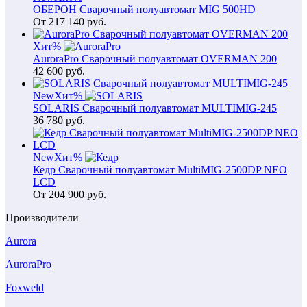
ОБЕРОН Сварочный полуавтомат MIG 500HD
От
217 140
руб.
Хит
%
AuroraPro Сварочный полуавтомат OVERMAN 200
42 600
руб.
New
Хит
%
SOLARIS Сварочный полуавтомат MULTIMIG-245
36 780
руб.
New
Хит
%
Кедр Сварочный полуавтомат MultiMIG-2500DP NEO
LCD
От
204 900
руб.
Производители
Aurora
AuroraPro
Foxweld