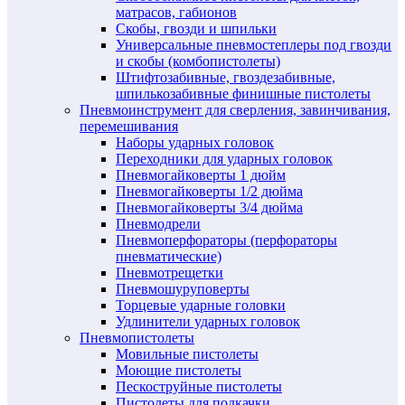
матрасов, габионов
Скобы, гвозди и шпильки
Универсальные пневмостеплеры под гвозди
и скобы (комбопистолеты)
Штифтозабивные, гвоздезабивные,
шпилькозабивные финишные пистолеты
Пневмоинструмент для сверления, завинчивания,
перемешивания
Наборы ударных головок
Переходники для ударных головок
Пневмогайковерты 1 дюйм
Пневмогайковерты 1/2 дюйма
Пневмогайковерты 3/4 дюйма
Пневмодрели
Пневмоперфораторы (перфораторы
пневматические)
Пневмотрещетки
Пневмошуруповерты
Торцевые ударные головки
Удлинители ударных головок
Пневмопистолеты
Мовильные пистолеты
Моющие пистолеты
Пескоструйные пистолеты
Пистолеты для подкачки