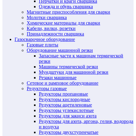
Перчатки и краги сварщика
Одежда и обувь сварщика
Магнитные приспособления для сварки
Молотки сварщика
Химические материалы для сварки
Кабели, вилки, розетки
Принадлежности сварщика
Газосварочное оборудование
Газовые плиты
Оборудование машинной резки
Запасные части к машинам термической
резки
Машины термической резки
Мундштуки для машинной резки
Резаки машинные
Сетевое и рамповое оборудование
Редукторы газовые
Редукторы пропановые
Редукторы кислородные
Редукторы ацетиленовые
Редукторы углекислотные
Редукторы для закиси азота
Редукторы для азота, аргона, гелия, водорода
и воздуха
Редукторы двухступенчатые