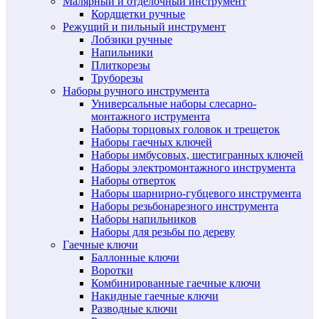
Малярный и отделочный инструмент
Кордщетки ручные
Режущий и пильный инструмент
Лобзики ручные
Напильники
Плиткорезы
Труборезы
Наборы ручного инструмента
Универсальные наборы слесарно-
монтажного иструмента
Наборы торцовых головок и трещеток
Наборы гаечных ключей
Наборы имбусовых, шестигранных ключей
Наборы электромонтажного инструмента
Наборы отверток
Наборы шарнирно-губцевого инструмента
Наборы резьбонарезного инструмента
Наборы напильников
Наборы для резьбы по дереву
Гаечные ключи
Баллонные ключи
Воротки
Комбинированные гаечные ключи
Накидные гаечные ключи
Разводные ключи