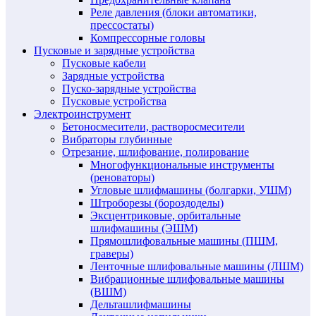
Реле давления (блоки автоматики,
прессостаты)
Компрессорные головы
Пусковые и зарядные устройства
Пусковые кабели
Зарядные устройства
Пуско-зарядные устройства
Пусковые устройства
Электроинструмент
Бетоносмесители, растворосмесители
Вибраторы глубинные
Отрезание, шлифование, полирование
Многофункциональные инструменты
(реноваторы)
Угловые шлифмашины (болгарки, УШМ)
Штроборезы (бороздоделы)
Эксцентриковые, орбитальные
шлифмашины (ЭШМ)
Прямошлифовальные машины (ПШМ,
граверы)
Ленточные шлифовальные машины (ЛШМ)
Вибрационные шлифовальные машины
(ВШМ)
Дельташлифмашины