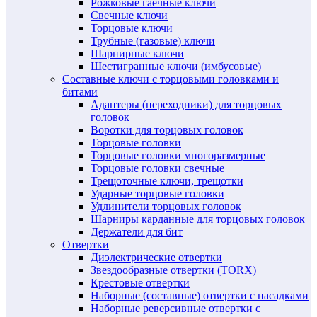
Рожковые гаечные ключи
Свечные ключи
Торцовые ключи
Трубные (газовые) ключи
Шарнирные ключи
Шестигранные ключи (имбусовые)
Составные ключи с торцовыми головками и
битами
Адаптеры (переходники) для торцовых
головок
Воротки для торцовых головок
Торцовые головки
Торцовые головки многоразмерные
Торцовые головки свечные
Трещоточные ключи, трещотки
Ударные торцовые головки
Удлинители торцовых головок
Шарниры карданные для торцовых головок
Держатели для бит
Отвертки
Диэлектрические отвертки
Звездообразные отвертки (TORX)
Крестовые отвертки
Наборные (составные) отвертки с насадками
Наборные реверсивные отвертки с