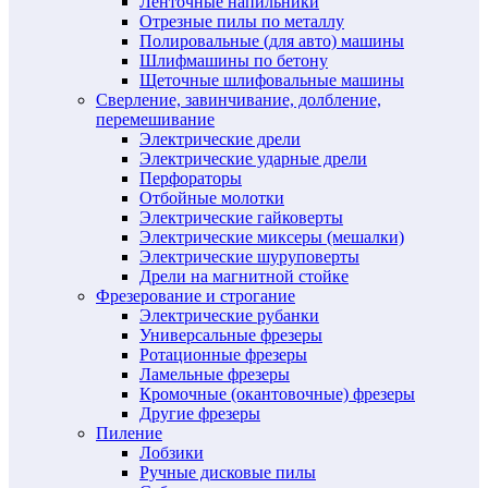
Ленточные напильники
Отрезные пилы по металлу
Полировальные (для авто) машины
Шлифмашины по бетону
Щеточные шлифовальные машины
Сверление, завинчивание, долбление,
перемешивание
Электрические дрели
Электрические ударные дрели
Перфораторы
Отбойные молотки
Электрические гайковерты
Электрические миксеры (мешалки)
Электрические шуруповерты
Дрели на магнитной стойке
Фрезерование и строгание
Электрические рубанки
Универсальные фрезеры
Ротационные фрезеры
Ламельные фрезеры
Кромочные (окантовочные) фрезеры
Другие фрезеры
Пиление
Лобзики
Ручные дисковые пилы