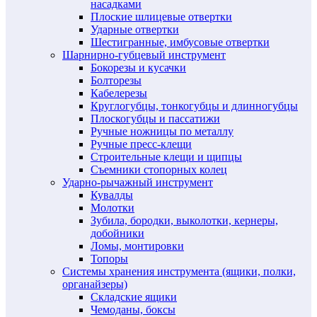
насадками
Плоские шлицевые отвертки
Ударные отвертки
Шестигранные, имбусовые отвертки
Шарнирно-губцевый инструмент
Бокорезы и кусачки
Болторезы
Кабелерезы
Круглогубцы, тонкогубцы и длинногубцы
Плоскогубцы и пассатижи
Ручные ножницы по металлу
Ручные пресс-клещи
Строительные клещи и щипцы
Съемники стопорных колец
Ударно-рычажный инструмент
Кувалды
Молотки
Зубила, бородки, выколотки, кернеры,
добойники
Ломы, монтировки
Топоры
Системы хранения инструмента (ящики, полки,
органайзеры)
Складские ящики
Чемоданы, боксы