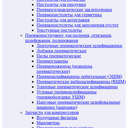
Пистолеты для продувки
Пневмогидравлические заклепочники
Пневмопистолеты для герметика
Пистолеты для антигравия
Пневмопистолеты для заполнения пустот
Текстурные пистолеты
Пневмоинструмент для пиления, отрезания,
шлифования, полирования
Ленточные пневматические шлифмашинки
Лобзики пневматические
Пилы пневматические
Пневмограверы
Пневмоножницы (ножницы
пневматические)
Пневмошлифмашины орбитальные (ЭШМ)
Пневматические виброшлифмашины (ВШМ)
Торцевые пневматические шлифмашины
Угловые пневмошлифмашины
(пневмоболгарки УШМ)
Цанговые пневматические шлифовальные
машинки (шарошки)
Запчасти для компрессоров
Воздушные фильтры
Манометры
Предохранительные клапана