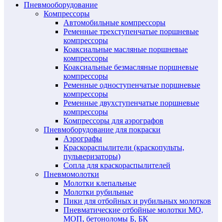
Пневмооборудование
Компрессоры
Автомобильные компрессоры
Ременные трехступенчатые поршневые
компрессоры
Коаксиальные масляные поршневые
компрессоры
Коаксиальные безмасляные поршневые
компрессоры
Ременные одноступенчатые поршневые
компрессоры
Ременные двухступенчатые поршневые
компрессоры
Компрессоры для аэрографов
Пневмоборудование для покраски
Аэрографы
Краскораспылители (краскопульты,
пульверизаторы)
Сопла для краскораспылителей
Пневмомолотки
Молотки клепальные
Молотки рубильные
Пики для отбойных и рубильных молотков
Пневматические отбойные молотки МО,
МОП, бетоноломы Б, БК