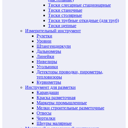
Тиски слесарные стационарные
Тиски станочные
Тиски столярные
Тиски трубные откидные (для труб)
Тиски цепные
Измерительный инструмент
Рулетки
Уровни
Штангенциркули
Дальномеры
Линейки
Нивелиры
Угольники
Детекторы проводки, пирометры,
тепловизоры
Курвиметры
Инструмент для разметки
Карандаши
Краска разметочная
Маркеры промышленные
Мелки строительные разметочные
Отвесы
Чертилки
Шнуры малярные