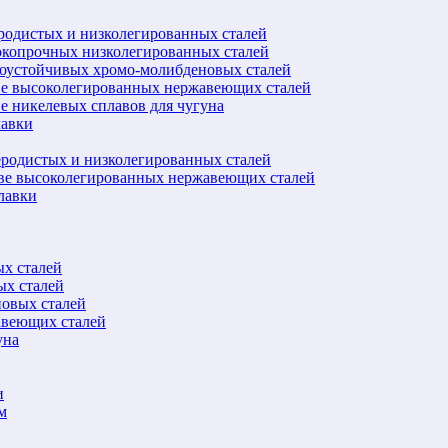
еродистых и низколегированных сталей
окопрочных низколегированных сталей
лоустойчивых хромо-молибденовых сталей
ве высоколегированных нержавеющих сталей
е никелевых сплавов для чугуна
лавки
еродистых и низколегированных сталей
ове высоколегированных нержавеющих сталей
лавки
ых сталей
ых сталей
новых сталей
авеющих сталей
уна
и
м