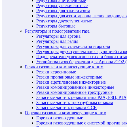
Редукторы ацетиленовые
Редукторы углекислотные
Редукторы для закиси азота
Редукторы для азота, аргона, гелия, водорода 
Редукторы двухступенчатые
Редукторы бытовые
Регуляторы и подогреватели газа
Регуляторы для аргона
Регуляторы для гелия
Регуляторы для углекислоты и аргона
Регуляторы двухступенчатые c функцией газ
Подогреватели углекислого газа и блоки пита
Устройства газосбережения для Аргона /СО2 
Резаки газовые и комплектующие к ним
Резаки керосиновые
Резаки пропановые инжекторные
Резаки ацетиленовые инжекторные
Резаки комбинированные инжекторные
Резаки комбинированные трехтрубные
Запасные части к резакам типа Р2А, Р3П, Р1А
Запасные части к трехтрубным резакам
Запасные части к резакам GCE
Горелки газовые и комплектующие к ним
Горелки газовоздушные
Горелки газовоздушные с системой против за