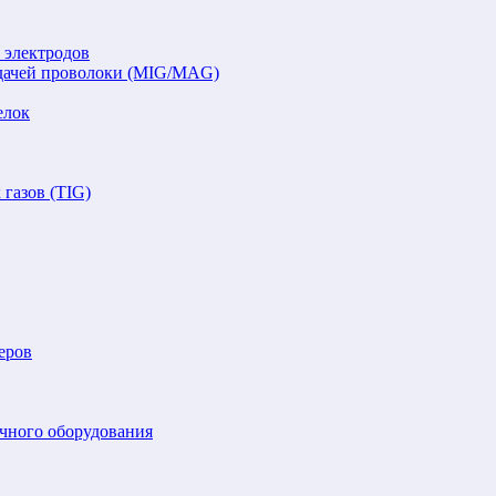
 электродов
подачей проволоки (MIG/MAG)
елок
газов (TIG)
еров
очного оборудования