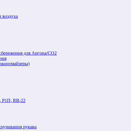
и воздуха
осбережения для Аргона/СО2
ния
(экономайзеры)
, Р1П, RB-22
кручивания рукава