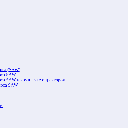
люса (SAW)
люса SAW
юса SAW в комплекте с трактором
флюса SAW
ки