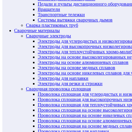
Педали и пульты дистанционного оборудован
Вращатели
Транспортные тележки
Системы вытяжки сварочных дымов
Сварка пластиковых труб
Сварочные материалы
Сварочные электроды
Электроды для углеродистых и низколегиров
Электроды для высокопрочных низколегиров
Электроды для теплоустойчивых хромо-моли
Электроды на основе высоколегированных н
Электроды на основе алюминиевых сплавов
Электроды на основе медных сплавов
Электроды на основе никелевых сплавов для 
Электроды для наплавки
Электроды для резки и строжки
Сварочная проволока сплошная
Проволока сплошная для углеродистых и низ
Проволока сплошная для высокопрочных низ
Проволока сплошная для теплоустойчивых х
Проволока сплошная на основе высоколегир
Проволока сплошная на основе никелевых спл
Проволока сплошная на основе алюминиевых
Проволока сплошная на основе медных сплав
Проволока сплошная для наплавки