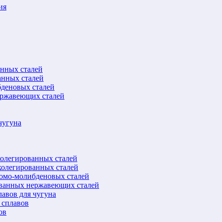
ия
анных сталей
анных сталей
бденовых сталей
ержавеющих сталей
чугуна
колегированных сталей
колегированных сталей
ромо-молибденовых сталей
ованных нержавеющих сталей
авов для чугуна
 сплавов
ов