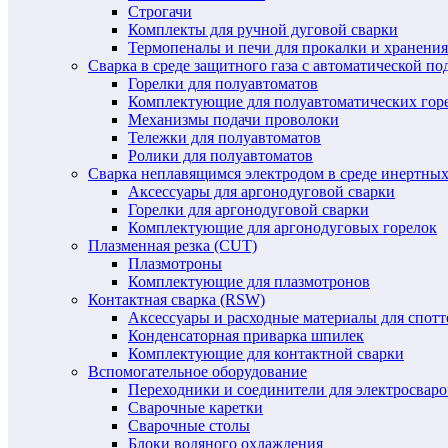
Строгачи
Комплекты для ручной дуговой сварки
Термопеналы и печи для прокалки и хранения
Сварка в среде защитного газа с автоматической 
Горелки для полуавтоматов
Комплектующие для полуавтоматических гор
Механизмы подачи проволоки
Тележки для полуавтоматов
Ролики для полуавтоматов
Сварка неплавящимся электродом в среде инертных 
Аксессуары для аргонодуговой сварки
Горелки для аргонодуговой сварки
Комплектующие для аргонодуговых горелок
Плазменная резка (CUT)
Плазмотроны
Комплектующие для плазмотронов
Контактная сварка (RSW)
Аксессуары и расходные материалы для спотт
Конденсаторная приварка шпилек
Комплектующие для контактной сварки
Вспомогательное оборудование
Переходники и соединители для электросвар
Сварочные каретки
Сварочные столы
Блоки водяного охлаждения