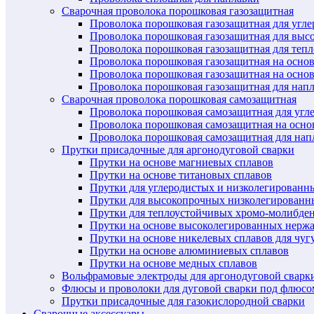
Сварочная проволока порошковая газозащитная
Проволока порошковая газозащитная для угл
Проволока порошковая газозащитная для выс
Проволока порошковая газозащитная для теп
Проволока порошковая газозащитная на осно
Проволока порошковая газозащитная на основ
Проволока порошковая газозащитная для нап
Сварочная проволока порошковая самозащитная
Проволока порошковая самозащитная для угл
Проволока порошковая самозащитная на осн
Проволока порошковая самозащитная для нап
Прутки присадочные для аргонодуговой сварки
Прутки на основе магниевых сплавов
Прутки на основе титановых сплавов
Прутки для углеродистых и низколегированн
Прутки для высокопрочных низколегированн
Прутки для теплоустойчивых хромо-молибде
Прутки на основе высоколегированных нерж
Прутки на основе никелевых сплавов для чуг
Прутки на основе алюминиевых сплавов
Прутки на основе медных сплавов
Вольфрамовые электроды для аргонодуговой сварк
Флюсы и проволоки для дуговой сварки под флюсо
Прутки присадочные для газокислородной сварки
Сварочные аксессуары