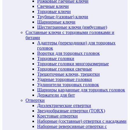
Рожковые гаечные ключи
Свечные ключи
Торцовые ключи
Трубные (газовые) ключи
Шарнирные ключи
Шестигранные ключи (имбусовые)
Составные ключи с торцовыми головками и
битами
Адаптеры (переходники) для торцовых
головок
Воротки для торцовых головок
Торцовые головки
Торцовые головки многоразмерные
Торцовые головки свечные
Трещоточные ключи, трещотки
Ударные торцовые головки
Удлинители торцовых головок
Шарниры карданные для торцовых головок
Держатели для бит
Отвертки
Диэлектрические отвертки
Звездообразные отвертки (TORX)
Крестовые отвертки
Наборные (составные) отвертки с насадками
Наборные реверсивные отвертки с