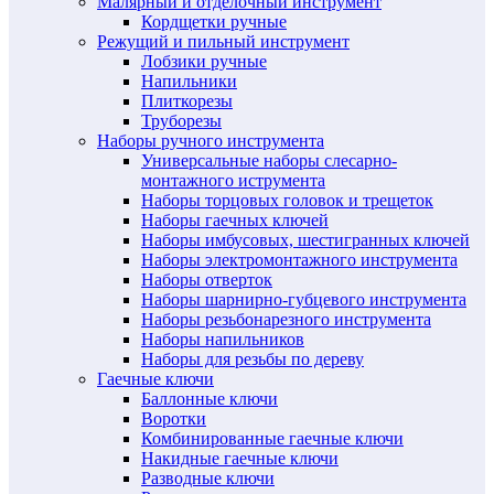
Малярный и отделочный инструмент
Кордщетки ручные
Режущий и пильный инструмент
Лобзики ручные
Напильники
Плиткорезы
Труборезы
Наборы ручного инструмента
Универсальные наборы слесарно-
монтажного иструмента
Наборы торцовых головок и трещеток
Наборы гаечных ключей
Наборы имбусовых, шестигранных ключей
Наборы электромонтажного инструмента
Наборы отверток
Наборы шарнирно-губцевого инструмента
Наборы резьбонарезного инструмента
Наборы напильников
Наборы для резьбы по дереву
Гаечные ключи
Баллонные ключи
Воротки
Комбинированные гаечные ключи
Накидные гаечные ключи
Разводные ключи