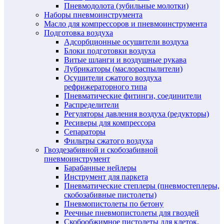
Пневмодолота (зубильные молотки)
Наборы пневмоинструмента
Масло для компрессоров и пневмоинструмента
Подготовка воздуха
Адсорбционные осушители воздуха
Блоки подготовки воздуха
Витые шланги и воздушные рукава
Лубрикаторы (маслораспылители)
Осушители сжатого воздуха
рефрижераторного типа
Пневматические фитинги, соединители
Распределители
Регуляторы давления воздуха (редукторы)
Ресиверы для компрессора
Сепараторы
Фильтры сжатого воздуха
Гвоздезабивной и скобозабивной
пневмоинструмент
Барабанные нейлеры
Инструмент для паркета
Пневматические степлеры (пневмостеплеры,
скобозабивные пистолеты)
Пневмопистолеты по бетону
Реечные пневмопистолеты для гвоздей
Скобообжимное пистолеты для клеток,