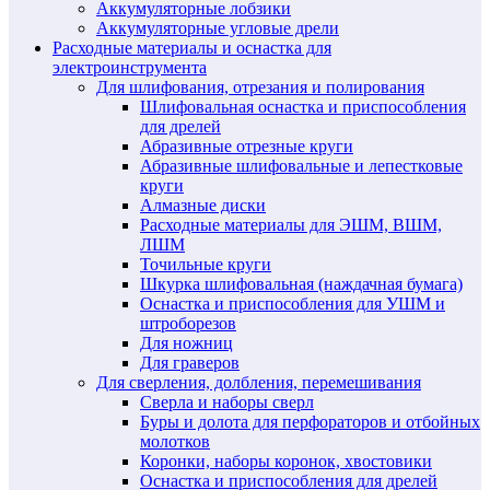
Аккумуляторные лобзики
Аккумуляторные угловые дрели
Расходные материалы и оснастка для
электроинструмента
Для шлифования, отрезания и полирования
Шлифовальная оснастка и приспособления
для дрелей
Абразивные отрезные круги
Абразивные шлифовальные и лепестковые
круги
Алмазные диски
Расходные материалы для ЭШМ, ВШМ,
ЛШМ
Точильные круги
Шкурка шлифовальная (наждачная бумага)
Оснастка и приспособления для УШМ и
штроборезов
Для ножниц
Для граверов
Для сверления, долбления, перемешивания
Сверла и наборы сверл
Буры и долота для перфораторов и отбойных
молотков
Коронки, наборы коронок, хвостовики
Оснастка и приспособления для дрелей