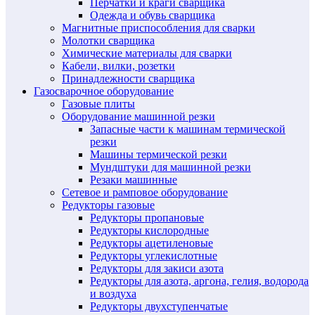
Перчатки и краги сварщика
Одежда и обувь сварщика
Магнитные приспособления для сварки
Молотки сварщика
Химические материалы для сварки
Кабели, вилки, розетки
Принадлежности сварщика
Газосварочное оборудование
Газовые плиты
Оборудование машинной резки
Запасные части к машинам термической
резки
Машины термической резки
Мундштуки для машинной резки
Резаки машинные
Сетевое и рамповое оборудование
Редукторы газовые
Редукторы пропановые
Редукторы кислородные
Редукторы ацетиленовые
Редукторы углекислотные
Редукторы для закиси азота
Редукторы для азота, аргона, гелия, водорода
и воздуха
Редукторы двухступенчатые