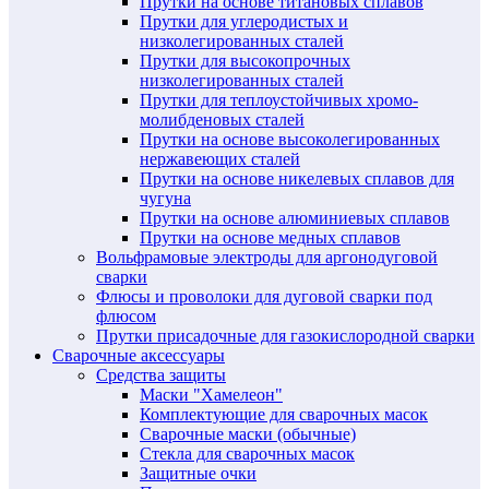
Прутки на основе титановых сплавов
Прутки для углеродистых и
низколегированных сталей
Прутки для высокопрочных
низколегированных сталей
Прутки для теплоустойчивых хромо-
молибденовых сталей
Прутки на основе высоколегированных
нержавеющих сталей
Прутки на основе никелевых сплавов для
чугуна
Прутки на основе алюминиевых сплавов
Прутки на основе медных сплавов
Вольфрамовые электроды для аргонодуговой
сварки
Флюсы и проволоки для дуговой сварки под
флюсом
Прутки присадочные для газокислородной сварки
Сварочные аксессуары
Средства защиты
Маски "Хамелеон"
Комплектующие для сварочных масок
Сварочные маски (обычные)
Стекла для сварочных масок
Защитные очки