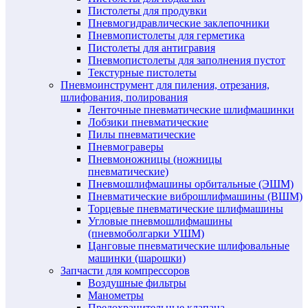
Пистолеты для продувки
Пневмогидравлические заклепочники
Пневмопистолеты для герметика
Пистолеты для антигравия
Пневмопистолеты для заполнения пустот
Текстурные пистолеты
Пневмоинструмент для пиления, отрезания,
шлифования, полирования
Ленточные пневматические шлифмашинки
Лобзики пневматические
Пилы пневматические
Пневмограверы
Пневмоножницы (ножницы
пневматические)
Пневмошлифмашины орбитальные (ЭШМ)
Пневматические виброшлифмашины (ВШМ)
Торцевые пневматические шлифмашины
Угловые пневмошлифмашины
(пневмоболгарки УШМ)
Цанговые пневматические шлифовальные
машинки (шарошки)
Запчасти для компрессоров
Воздушные фильтры
Манометры
Предохранительные клапана