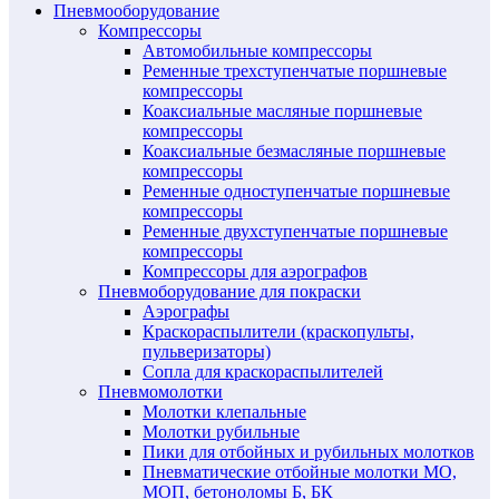
Пневмооборудование
Компрессоры
Автомобильные компрессоры
Ременные трехступенчатые поршневые
компрессоры
Коаксиальные масляные поршневые
компрессоры
Коаксиальные безмасляные поршневые
компрессоры
Ременные одноступенчатые поршневые
компрессоры
Ременные двухступенчатые поршневые
компрессоры
Компрессоры для аэрографов
Пневмоборудование для покраски
Аэрографы
Краскораспылители (краскопульты,
пульверизаторы)
Сопла для краскораспылителей
Пневмомолотки
Молотки клепальные
Молотки рубильные
Пики для отбойных и рубильных молотков
Пневматические отбойные молотки МО,
МОП, бетоноломы Б, БК