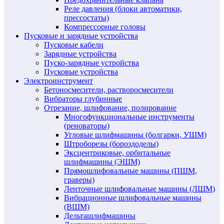
Реле давления (блоки автоматики,
прессостаты)
Компрессорные головы
Пусковые и зарядные устройства
Пусковые кабели
Зарядные устройства
Пуско-зарядные устройства
Пусковые устройства
Электроинструмент
Бетоносмесители, растворосмесители
Вибраторы глубинные
Отрезание, шлифование, полирование
Многофункциональные инструменты
(реноваторы)
Угловые шлифмашины (болгарки, УШМ)
Штроборезы (бороздоделы)
Эксцентриковые, орбитальные
шлифмашины (ЭШМ)
Прямошлифовальные машины (ПШМ,
граверы)
Ленточные шлифовальные машины (ЛШМ)
Вибрационные шлифовальные машины
(ВШМ)
Дельташлифмашины