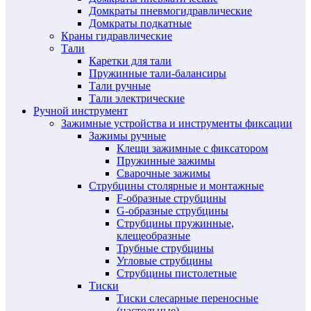
Домкраты пневмогидравлические
Домкраты подкатные
Краны гидравлические
Тали
Каретки для тали
Пружинные тали-балансиры
Тали ручные
Тали электрические
Ручной инструмент
Зажимные устройства и инструменты фиксации
Зажимы ручные
Клещи зажимные с фиксатором
Пружинные зажимы
Сварочные зажимы
Струбцины столярные и монтажные
F-образные струбцины
G-образные струбцины
Струбцины пружинные,
клещеобразные
Трубные струбцины
Угловые струбцины
Струбцины пистолетные
Тиски
Тиски слесарные переносные
(настольные)