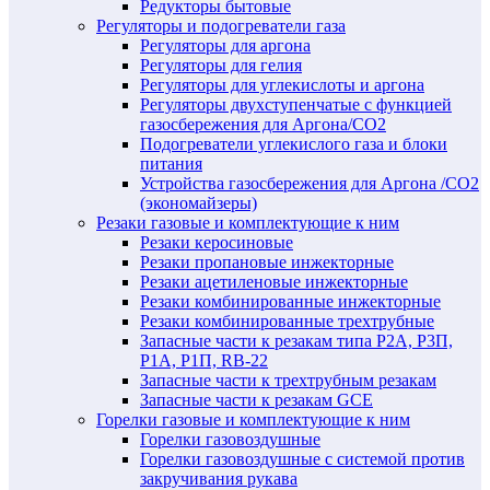
Редукторы бытовые
Регуляторы и подогреватели газа
Регуляторы для аргона
Регуляторы для гелия
Регуляторы для углекислоты и аргона
Регуляторы двухступенчатые c функцией
газосбережения для Аргона/СО2
Подогреватели углекислого газа и блоки
питания
Устройства газосбережения для Аргона /СО2
(экономайзеры)
Резаки газовые и комплектующие к ним
Резаки керосиновые
Резаки пропановые инжекторные
Резаки ацетиленовые инжекторные
Резаки комбинированные инжекторные
Резаки комбинированные трехтрубные
Запасные части к резакам типа Р2А, Р3П,
Р1А, Р1П, RB-22
Запасные части к трехтрубным резакам
Запасные части к резакам GCE
Горелки газовые и комплектующие к ним
Горелки газовоздушные
Горелки газовоздушные с системой против
закручивания рукава