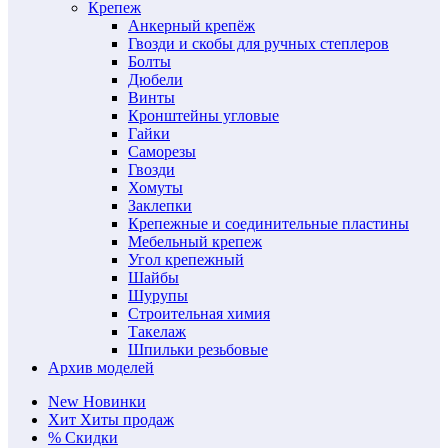
Крепеж
Анкерный крепёж
Гвозди и скобы для ручных степлеров
Болты
Дюбели
Винты
Кронштейны угловые
Гайки
Саморезы
Гвозди
Хомуты
Заклепки
Крепежные и соединительные пластины
Мебельный крепеж
Угол крепежный
Шайбы
Шурупы
Строительная химия
Такелаж
Шпильки резьбовые
Архив моделей
New
Новинки
Хит
Хиты продаж
%
Скидки