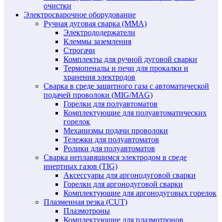
очистки
Электросварочное оборудование
Ручная дуговая сварка (MMA)
Электрододержатели
Клеммы заземления
Строгачи
Комплекты для ручной дуговой сварки
Термопеналы и печи для прокалки и
хранения электродов
Сварка в среде защитного газа с автоматической
подачей проволоки (MIG/MAG)
Горелки для полуавтоматов
Комплектующие для полуавтоматических
горелок
Механизмы подачи проволоки
Тележки для полуавтоматов
Ролики для полуавтоматов
Сварка неплавящимся электродом в среде
инертных газов (TIG)
Аксессуары для аргонодуговой сварки
Горелки для аргонодуговой сварки
Комплектующие для аргонодуговых горелок
Плазменная резка (CUT)
Плазмотроны
Комплектующие для плазмотронов