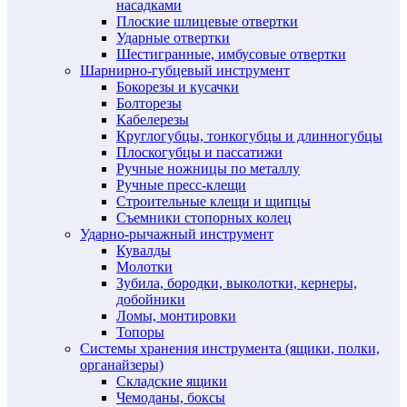
насадками
Плоские шлицевые отвертки
Ударные отвертки
Шестигранные, имбусовые отвертки
Шарнирно-губцевый инструмент
Бокорезы и кусачки
Болторезы
Кабелерезы
Круглогубцы, тонкогубцы и длинногубцы
Плоскогубцы и пассатижи
Ручные ножницы по металлу
Ручные пресс-клещи
Строительные клещи и щипцы
Съемники стопорных колец
Ударно-рычажный инструмент
Кувалды
Молотки
Зубила, бородки, выколотки, кернеры,
добойники
Ломы, монтировки
Топоры
Системы хранения инструмента (ящики, полки,
органайзеры)
Складские ящики
Чемоданы, боксы