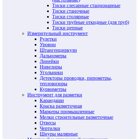
Тиски слесарные стационарные
Тиски станочные
Тиски столярные
Тиски трубные откидные (для труб)
Тиски цепные
Измерительный инструмент
Рулетки
Уровни
Штангенциркули
Дальномеры
Линейки
Нивелиры
Угольники
Детекторы проводки, пирометры,
тепловизоры
Курвиметры
Инструмент для разметки
Карандаши
Краска разметочная
Маркеры промышленные
Мелки строительные разметочные
Отвесы
Чертилки
Шнуры малярные