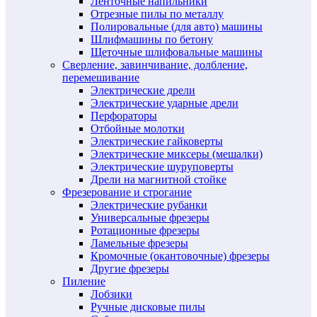
Ленточные напильники
Отрезные пилы по металлу
Полировальные (для авто) машины
Шлифмашины по бетону
Щеточные шлифовальные машины
Сверление, завинчивание, долбление,
перемешивание
Электрические дрели
Электрические ударные дрели
Перфораторы
Отбойные молотки
Электрические гайковерты
Электрические миксеры (мешалки)
Электрические шуруповерты
Дрели на магнитной стойке
Фрезерование и строгание
Электрические рубанки
Универсальные фрезеры
Ротационные фрезеры
Ламельные фрезеры
Кромочные (окантовочные) фрезеры
Другие фрезеры
Пиление
Лобзики
Ручные дисковые пилы