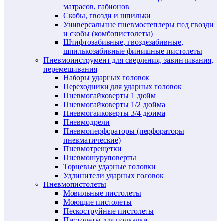
матрасов, габионов
Скобы, гвозди и шпильки
Универсальные пневмостеплеры под гвозди
и скобы (комбопистолеты)
Штифтозабивные, гвоздезабивные,
шпилькозабивные финишные пистолеты
Пневмоинструмент для сверления, завинчивания,
перемешивания
Наборы ударных головок
Переходники для ударных головок
Пневмогайковерты 1 дюйм
Пневмогайковерты 1/2 дюйма
Пневмогайковерты 3/4 дюйма
Пневмодрели
Пневмоперфораторы (перфораторы
пневматические)
Пневмотрещетки
Пневмошуруповерты
Торцевые ударные головки
Удлинители ударных головок
Пневмопистолеты
Мовильные пистолеты
Моющие пистолеты
Пескоструйные пистолеты
Пистолеты для подкачки