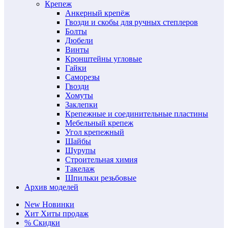
Крепеж
Анкерный крепёж
Гвозди и скобы для ручных степлеров
Болты
Дюбели
Винты
Кронштейны угловые
Гайки
Саморезы
Гвозди
Хомуты
Заклепки
Крепежные и соединительные пластины
Мебельный крепеж
Угол крепежный
Шайбы
Шурупы
Строительная химия
Такелаж
Шпильки резьбовые
Архив моделей
New
Новинки
Хит
Хиты продаж
%
Скидки