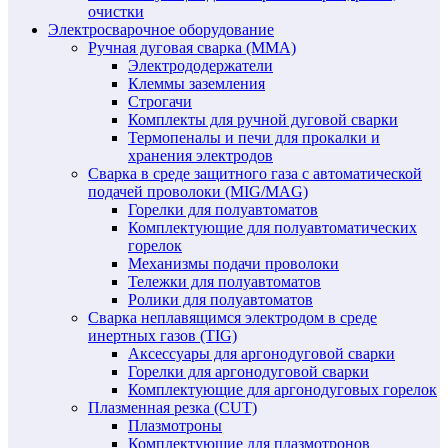
очистки
Электросварочное оборудование
Ручная дуговая сварка (MMA)
Электрододержатели
Клеммы заземления
Строгачи
Комплекты для ручной дуговой сварки
Термопеналы и печи для прокалки и
хранения электродов
Сварка в среде защитного газа с автоматической
подачей проволоки (MIG/MAG)
Горелки для полуавтоматов
Комплектующие для полуавтоматических
горелок
Механизмы подачи проволоки
Тележки для полуавтоматов
Ролики для полуавтоматов
Сварка неплавящимся электродом в среде
инертных газов (TIG)
Аксессуары для аргонодуговой сварки
Горелки для аргонодуговой сварки
Комплектующие для аргонодуговых горелок
Плазменная резка (CUT)
Плазмотроны
Комплектующие для плазмотронов