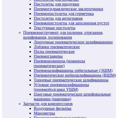
Пистолеты для продувки
Пневмогидравлические заклепочники
Пневмопистолеты для герметика
Пистолеты для антигравия
Пневмопистолеты для заполнения пустот
Текстурные пистолеты
Пневмоинструмент для пиления, отрезания,
шлифования, полирования
Ленточные пневматические шлифмашинки
Лобзики пневматические
Пилы пневматические
Пневмограверы
Пневмоножницы (ножницы
пневматические)
Пневмошлифмашины орбитальные (ЭШМ)
Пневматические виброшлифмашины (ВШМ)
Торцевые пневматические шлифмашины
Угловые пневмошлифмашины
(пневмоболгарки УШМ)
Цанговые пневматические шлифовальные
машинки (шарошки)
Запчасти для компрессоров
Воздушные фильтры
Манометры
Предохранительные клапана