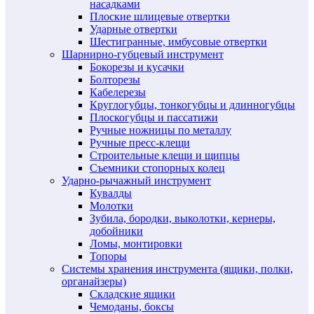
насадками
Плоские шлицевые отвертки
Ударные отвертки
Шестигранные, имбусовые отвертки
Шарнирно-губцевый инструмент
Бокорезы и кусачки
Болторезы
Кабелерезы
Круглогубцы, тонкогубцы и длинногубцы
Плоскогубцы и пассатижи
Ручные ножницы по металлу
Ручные пресс-клещи
Строительные клещи и щипцы
Съемники стопорных колец
Ударно-рычажный инструмент
Кувалды
Молотки
Зубила, бородки, выколотки, кернеры,
добойники
Ломы, монтировки
Топоры
Системы хранения инструмента (ящики, полки,
органайзеры)
Складские ящики
Чемоданы, боксы