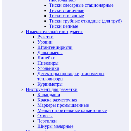
Тиски слесарные стационарные
Тиски станочные
Тиски столярные
Тиски трубные откидные (для труб)
Тиски цепные
Измерительный инструмент
Рулетки
Уровни
Штангенциркули
Дальномеры
Линейки
Нивелиры
Угольники
Детекторы проводки, пирометры,
тепловизоры
Курвиметры
Инструмент для разметки
Карандаши
Краска разметочная
Маркеры промышленные
Мелки строительные разметочные
Отвесы
Чертилки
Шнуры малярные