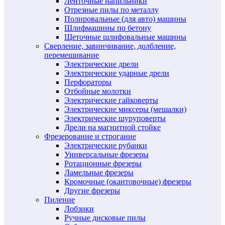
Ленточные напильники
Отрезные пилы по металлу
Полировальные (для авто) машины
Шлифмашины по бетону
Щеточные шлифовальные машины
Сверление, завинчивание, долбление,
перемешивание
Электрические дрели
Электрические ударные дрели
Перфораторы
Отбойные молотки
Электрические гайковерты
Электрические миксеры (мешалки)
Электрические шуруповерты
Дрели на магнитной стойке
Фрезерование и строгание
Электрические рубанки
Универсальные фрезеры
Ротационные фрезеры
Ламельные фрезеры
Кромочные (окантовочные) фрезеры
Другие фрезеры
Пиление
Лобзики
Ручные дисковые пилы