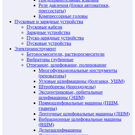
Реле давления (блоки автоматики,
прессостаты)
Компрессорные головы
Пусковые и зарядные устройства
Пусковые кабели
Зарядные устройства
Пуско-зарядные устройства
Пусковые устройства
Электроинструмент
Бетоносмесители, растворосмесители
Вибраторы глубинные
Отрезание, шлифование, полирование
Многофункциональные инструменты
(реноваторы)
Угловые шлифмашины (болгарки, УШМ)
Штроборезы (бороздоделы)
Эксцентриковые, орбитальные
шлифмашины (ЭШМ)
Прямошлифовальные машины (ПШМ,
граверы)
Ленточные шлифовальные машины (ЛШМ)
Вибрационные шлифовальные машины
(ВШМ)
Дельташлифмашины