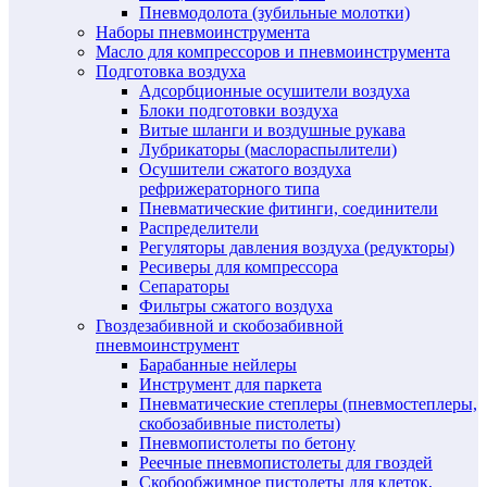
Пневмодолота (зубильные молотки)
Наборы пневмоинструмента
Масло для компрессоров и пневмоинструмента
Подготовка воздуха
Адсорбционные осушители воздуха
Блоки подготовки воздуха
Витые шланги и воздушные рукава
Лубрикаторы (маслораспылители)
Осушители сжатого воздуха
рефрижераторного типа
Пневматические фитинги, соединители
Распределители
Регуляторы давления воздуха (редукторы)
Ресиверы для компрессора
Сепараторы
Фильтры сжатого воздуха
Гвоздезабивной и скобозабивной
пневмоинструмент
Барабанные нейлеры
Инструмент для паркета
Пневматические степлеры (пневмостеплеры,
скобозабивные пистолеты)
Пневмопистолеты по бетону
Реечные пневмопистолеты для гвоздей
Скобообжимное пистолеты для клеток,