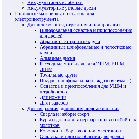
Аккумуляторные лобзики
Аккумуляторные угловые дрели
Расходные материалы и оснастка для
электроинструмента
Для шлифования, отрезания и полирования
Шлифовальная оснастка и приспособления
для дрелей
Абразивные отрезные круги
Абразивные шлифовальные и лепестковые
круги
Алмазные диски
Расходные материалы для ЭШМ, ВШМ,
ЛШМ
Точильные круги
Шкурка шлифовальная (наждачная бумага)
Оснастка и приспособления для УШМ и
штроборезов
Для ножниц
Для граверов
Для сверления, долбления, перемешивания
Сверла и наборы сверл
Буры и долота для перфораторов и отбойных
молотков
Коронки, наборы коронок, хвостовики
Оснастка и приспособления для дрелей