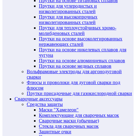
Прутки на основе титановых сплавов
Прутки для углеродистых и
низколегированных сталей
Прутки для высокопрочных
низколегированных сталей
Прутки для теплоустойчивых хромо-
молибденовых сталей
Прутки на основе высоколегированных
нержавеющих сталей
Прутки на основе никелевых сплавов для
чугуна
Прутки на основе алюминиевых сплавов
Прутки на основе медных сплавов
Вольфрамовые электроды для аргонодуговой
сварки
Флюсы и проволоки для дуговой сварки под
флюсом
Прутки присадочные для газокислородной сварки
Сварочные аксессуары
Средства защиты
Маски "Хамелеон"
Комплектующие для сварочных масок
Сварочные маски (обычные)
Стекла для сварочных масок
Защитные очки