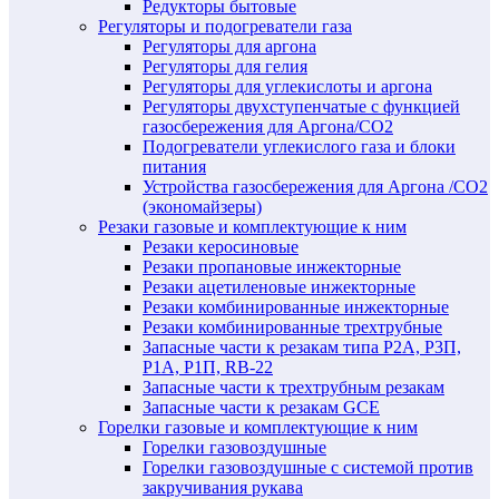
Редукторы бытовые
Регуляторы и подогреватели газа
Регуляторы для аргона
Регуляторы для гелия
Регуляторы для углекислоты и аргона
Регуляторы двухступенчатые c функцией
газосбережения для Аргона/СО2
Подогреватели углекислого газа и блоки
питания
Устройства газосбережения для Аргона /СО2
(экономайзеры)
Резаки газовые и комплектующие к ним
Резаки керосиновые
Резаки пропановые инжекторные
Резаки ацетиленовые инжекторные
Резаки комбинированные инжекторные
Резаки комбинированные трехтрубные
Запасные части к резакам типа Р2А, Р3П,
Р1А, Р1П, RB-22
Запасные части к трехтрубным резакам
Запасные части к резакам GCE
Горелки газовые и комплектующие к ним
Горелки газовоздушные
Горелки газовоздушные с системой против
закручивания рукава