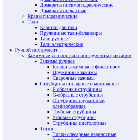
Домкраты пневмогидравлические
Домкраты подкатные
Краны гидравлические
Тали
Каретки для тали
Пружинные тали-балансиры
Тали ручные
Тали электрические
Ручной инструмент
Зажимные устройства и инструменты фиксации
Зажимы ручные
Клещи зажимные с фиксатором
Пружинные зажимы
Сварочные зажимы
Струбцины столярные и монтажные
F-образные струбцины
G-образные струбцины
Струбцины пружинные,
клещеобразные
Трубные струбцины
Угловые струбцины
Струбцины пистолетные
Тиски
Тиски слесарные переносные
(настольные)