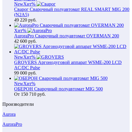
New
Хит
%
Сварог Сварочный полуавтомат REAL SMART MIG 200
(N2A5)
49 220
руб.
Хит
%
AuroraPro Сварочный полуавтомат OVERMAN 200
42 600
руб.
New
Хит
%
GROVERS Аргонодуговой аппарат WSME-200 LCD
AC/DC Pulse
99 000
руб.
New
Хит
%
ОБЕРОН Сварочный полуавтомат MIG 500
От
150 710
руб.
Производители
Aurora
AuroraPro