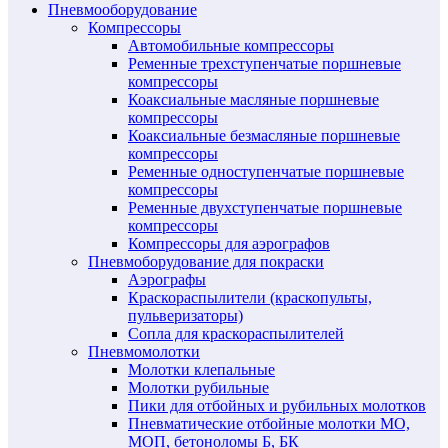
Пневмооборудование
Компрессоры
Автомобильные компрессоры
Ременные трехступенчатые поршневые
компрессоры
Коаксиальные масляные поршневые
компрессоры
Коаксиальные безмасляные поршневые
компрессоры
Ременные одноступенчатые поршневые
компрессоры
Ременные двухступенчатые поршневые
компрессоры
Компрессоры для аэрографов
Пневмоборудование для покраски
Аэрографы
Краскораспылители (краскопульты,
пульверизаторы)
Сопла для краскораспылителей
Пневмомолотки
Молотки клепальные
Молотки рубильные
Пики для отбойных и рубильных молотков
Пневматические отбойные молотки МО,
МОП, бетоноломы Б, БК