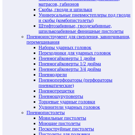
матрасов, габионов
Скобы, гвозди и шпильки
Универсальные пневмостеплеры под гвозди
и скобы (комбопистолеты)
Штифтозабивные, гвоздезабивные,
шпилькозабивные финишные пистолеты
Пневмоинструмент для сверления, завинчивания,
перемешивания
Наборы ударных головок
Переходники для ударных головок
Пневмогайковерты 1 дюйм
Пневмогайковерты 1/2 дюйма
Пневмогайковерты 3/4 дюйма
Пневмодрели
Пневмоперфораторы (перфораторы
пневматические)
Пневмотрещетки
Пневмошуруповерты
Торцевые ударные головки
Удлинители ударных головок
Пневмопистолеты
Мовильные пистолеты
Моющие пистолеты
Пескоструйные пистолеты
Пистолеты для подкачки