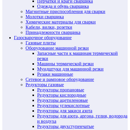
Перчатки и краги сварщика
Одежда и обувь сварщика
Магнитные приспособления для сварки
Молотки сварщика
Химические материалы для сварки
Кабели, вилки, розетки
Принадлежности сварщика
Газосварочное оборудование
Газовые плиты
Оборудование машинной резки
Запасные части к машинам термической
резки
Машины термической резки
Мундштуки для машинной резки
Резаки машинные
Сетевое и рамповое оборудование
Редукторы газовые
Редукторы пропановые
Редукторы кислородные
Редукторы ацетиленовые
Редукторы углекислотные
Редукторы для закиси азота
Редукторы для азота, аргона, гелия, водорода
и воздуха
Редукторы двухступенчатые