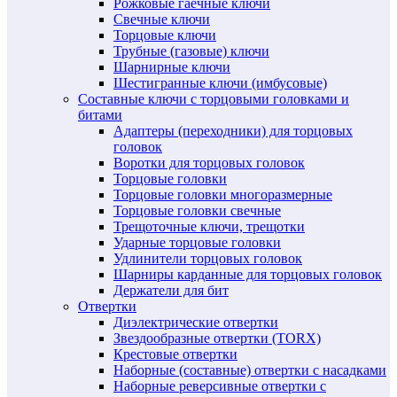
Рожковые гаечные ключи
Свечные ключи
Торцовые ключи
Трубные (газовые) ключи
Шарнирные ключи
Шестигранные ключи (имбусовые)
Составные ключи с торцовыми головками и
битами
Адаптеры (переходники) для торцовых
головок
Воротки для торцовых головок
Торцовые головки
Торцовые головки многоразмерные
Торцовые головки свечные
Трещоточные ключи, трещотки
Ударные торцовые головки
Удлинители торцовых головок
Шарниры карданные для торцовых головок
Держатели для бит
Отвертки
Диэлектрические отвертки
Звездообразные отвертки (TORX)
Крестовые отвертки
Наборные (составные) отвертки с насадками
Наборные реверсивные отвертки с