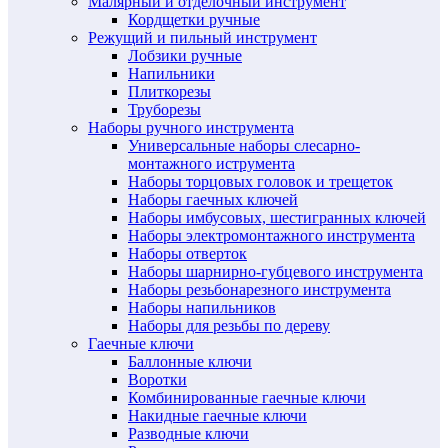
Малярный и отделочный инструмент
Кордщетки ручные
Режущий и пильный инструмент
Лобзики ручные
Напильники
Плиткорезы
Труборезы
Наборы ручного инструмента
Универсальные наборы слесарно-
монтажного иструмента
Наборы торцовых головок и трещеток
Наборы гаечных ключей
Наборы имбусовых, шестигранных ключей
Наборы электромонтажного инструмента
Наборы отверток
Наборы шарнирно-губцевого инструмента
Наборы резьбонарезного инструмента
Наборы напильников
Наборы для резьбы по дереву
Гаечные ключи
Баллонные ключи
Воротки
Комбинированные гаечные ключи
Накидные гаечные ключи
Разводные ключи